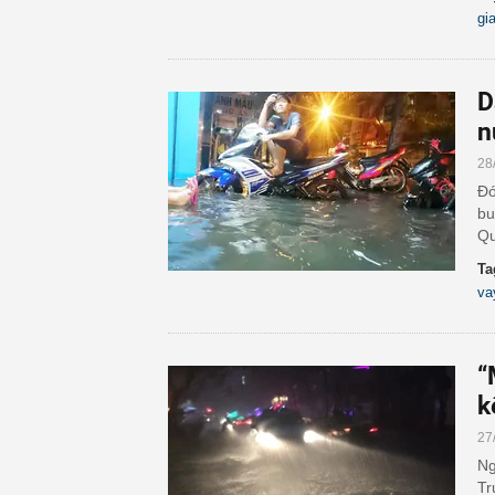
gi
D
n
28
Đó
bu
Qu
Ta
va
“
k
27
Ng
Tr