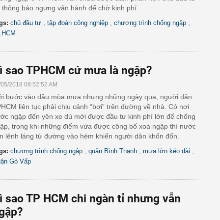
 thông báo ngưng vận hành để chờ kinh phí.
,
,
,
gs:
chủ đầu tư
tập đoàn công nghiệp
chương trình chống ngập
.HCM
ì sao TPHCM cứ mưa là ngập?
/05/2018 08:52:52 AM
i bước vào đầu mùa mưa nhưng những ngày qua, người dân
HCM liên tục phải chịu cảnh “bơi” trên đường về nhà. Có nơi
ớc ngập đến yên xe dù mới được đầu tư kinh phí lớn để chống
ập, trong khi những điểm vừa được công bố xoá ngập thì nước
n lênh láng từ đường vào hẻm khiến người dân khốn đốn.
,
,
,
gs:
chương trình chống ngập
quận Bình Thạnh
mưa lớn kéo dài
ận Gò Vấp
ì sao TP HCM chi ngàn tỉ nhưng vẫn
gập?