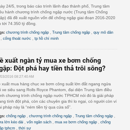
ày 24/5, trong báo cáo trình lãnh đạo thành phố, Trung tâm
ều hành chương trình chống ngập nước (Trung tâm Chống
ập) đã đề xuất nguồn vốn để chống ngập giai đoạn 2016-2020
n tới 74.350 tỷ đồng.
,
,
gs:
chương trình chống ngập
Trung tâm chống ngập
quy mô dân
,
,
cống thoát nước
tp hồ chí minh
ề xuất ngàn tỷ mua xe bơm chống
gập: Đột phá hay tiền thả trôi sông?
/03/2016 08:27:40 AM
 xuất mua hàng chục xe bơm công suất lớn đắt ngang ngửa
i xe siêu sang Rolls Royce Phantom, đại diện Trung tâm điều
nh chương trình chống ngập nước TPHCM nói đó là giải pháp
ng tính đột phá, còn các chuyên gia thì lo ngại, có người còn ví
ải pháp này là “ném tiền tỷ qua cửa sổ”.
,
,
,
gs:
chống ngập
chương trình chống ngập
Trung tâm chống ngập
,
,
,
a lớn kéo dài
vốn ngân sách
mua xe bơm chống ngập
chống
,
ập tphcm
thời sự