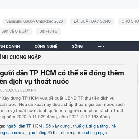
Samsung Galaxy Unpacked 2026
LÃI SUẤT DẬY SÓNG
CHỦ SHO
i Sản Và Gia Sản
BizReview
INH DOANH
CÔNG NGHỆ
SỐNG
ÌNH CHỐNG NGẬP
gười dân TP HCM có thể sẽ đóng thêm
iền dịch vụ thoát nước
/08/2020 02:01:00 PM
 Xây dựng TP HCM vừa đề xuất UBND TP thu tiền dịch vụ
oát nước. Nếu đề xuất này được chấp thuận, giá tiền nước sạch
 dịch vụ thoát nước bình quân mà người dân phải trả cho 1 m3
ong năm 2020 là 11.029 đồng; năm 2021 là 12.198 đồng.
,
,
,
gs:
người dân TP HCM
Sở xây dựng
thuế giá trị gia tăng
hệ
,
,
ống cấp nước
giao thông đô thị
chương trình chống ngập