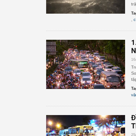
tr
Ta
,
c
1
N
16
Tr
Sơ
tậ
Ta
vậ
Đ
T
25