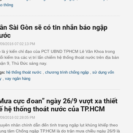
ao thông
ân Sài Gòn sẽ có tin nhắn báo ngập
ước
/09/2016 07:02:13 PM
 là ý kiến chỉ đạo của PCT UBND TPHCM Lê Văn Khoa trong
ổi kiểm tra các vị trí lấn chiếm hệ thống thoát nước trên địa bàn
ận 9, Thủ Đức sáng nay.
,
,
gs:
hệ thống thoát nước
chương trình chống ngập
sử dụng vốn
,
y
vay ngân hàng
Mưa cực đoan” ngày 26/9 vượt xa thiết
ế hệ thống thoát nước của TP.HCM
/09/2016 02:28:05 PM
uyên nhân chính dẫn đến tình trạng ngập lụt khủng khiếp theo
ung tâm Chống ngập TP.HCM là do trận mưa chiều ngày 26/9 là