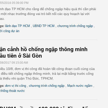
/05/2018 05:39:00 PM
nh đạo TP HCM cho rằng để chống ngập hiệu quả thì cần phải
 một nhạc trưởng đóng vai trò kết nối các quy hoạch lại với
au.
,
,
,
gs:
lãnh đạo TP HCM
UBND TP HCM
chương trình chống ngập
ởi công dự án
ận cảnh hồ chống ngập thông minh
ầu tiên ở Sài Gòn
/08/2017 09:15:00 AM
iều 10/8, đơn vị thi công đã hoàn tất công đoạn cuối cùng của
 điều tiết chống ngập thông minh, trả lại mặt bằng trước cổng
à thiếu nhi quận Thủ Đức, TPHCM.
,
,
,
gs:
đơn vị thi công
chương trình chống ngập
Mạch nước ngầm
 thống thoát nước