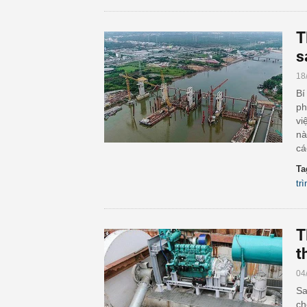
T
s
18
Bí
ph
vi
nà
cá
Ta
tr
T
t
04
Sa
ch