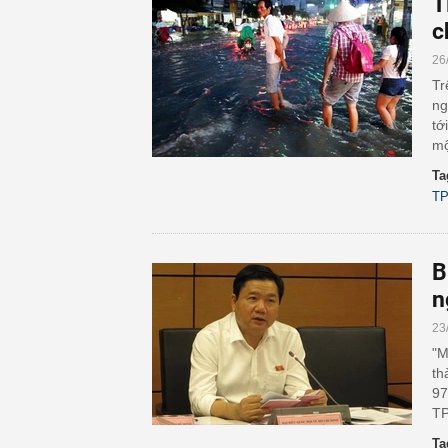
T
c
26
Tr
ng
tớ
mộ
Ta
TP
B
n
23
"M
th
97
TP
Ta