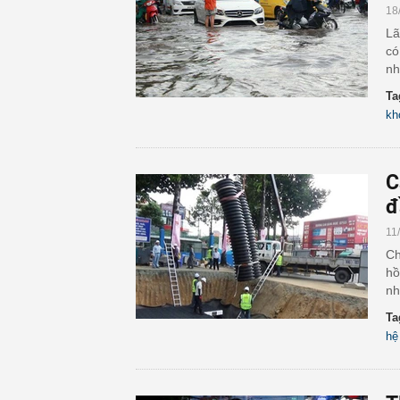
18
Lã
có
nh
Ta
kh
C
đ
11
Ch
hồ
nh
Ta
hệ