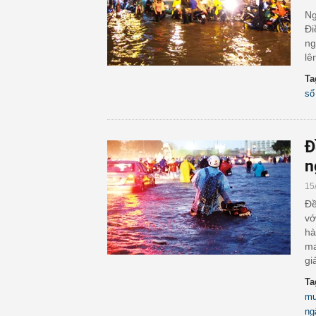
Ng
Đi
ng
lê
Ta
số
Đ
n
15
Đề
vớ
hà
ma
gi
Ta
mư
ng