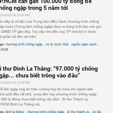
P.HCM cần gần 100.000 tỷ đồng để
hống ngập trong 5 năm tới
/10/2016 08:32:00 AM
ên đây là số liệu của Trung tâm điều hành chương trình chống
ập nước (Trung tâm chống ngập) đưa ra trong một báo cáo gửi
i UBND TP gần đây. Tuy vậy cho đến nay TP mới bố trí được
t phần số tiền nói trên.
,
,
,
gs:
chương trình chống ngập
xử lý nước thải
nguồn ngân sách
.HCM
í thư Đinh La Thăng: “97.000 tỷ chống
gập... chưa biết trông vào đâu”
/10/2016 09:31:00 PM
ỗi lần ngập úng do triều cường hay do mưa lớn người dân
ành phố đều rất khổ, song đến nay chương trình chống ngập
.000 tỷ đồng chưa biết trông vào đâu", Bí thư Thành ủy
.HCM Đinh La Thăng nói.
,
,
,
gs:
đinh la thăng
chương trình chống ngập
bí thư thành ủy
ùn tắc