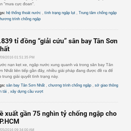
ận "mưa cực đoan".
,
,
gs:
hệ thống thoát nước
tình trạng ngập lụt
Trung tâm chống ngập
hương trình chống ngập
.839 tỉ đồng “giải cứu” sân bay Tân Sơn
hất
/09/2016 01:51:35 PM
ước nạn kẹt xe, ngập nước xung quanh và trong sân bay Tân
n Nhất liên tiếp gần đây, nhiều giải pháp đang được đề ra để
p trung giải quyết tình trạng này.
,
,
gs:
sân bay Tân Sơn Nhất
chương trình chống ngập
sở giao thông
,
n tải
xây dựng cầu vượt
ề xuất gần 75 nghìn tỷ chống ngập cho
P.HCM
/05/2016 09:34:00 AM