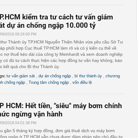
P.HCM kiểm tra tư cách tư vấn giám
át dự án chống ngập 10.000 tỷ
/09/2018 08:26:00 PM
 thư Thành ủy TP.HCM Nguyễn Thiện Nhân vừa yêu cầu Sở Tư
áp phối hợp Cục thuế TP.HCM làm rõ và có ý kiến cụ thể về
ệc nợ thuế kéo dài của công ty Meinhardt và xem doanh nghiệp
y có đủ tư cách thực hiện các hợp đồng tư vấn hay không, báo
o kết quả cho Bí thư Thành ủy.
,
,
,
gs:
tư vấn giám sát
dự án chống ngập
bí thư thành ủy
chương
,
,
ình chống ngập
Trung tâm chống ngập
vốn điều lệ
P HCM: Hết tiền, "siêu" máy bơm chính
hức ngừng vận hành
/09/2018 04:01:38 PM
u gần 5 tháng ký hợp đồng, đơn giá thuê dịch vụ máy bơm
ống ngập ở TP HCM vẫn chưa được đàm phán nên chủ đầu tư