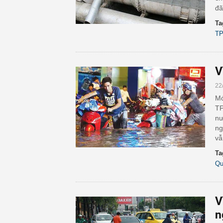
đã
Ta
TP
V
22
Mớ
TP
nư
ng
vẫ
Ta
Qu
V
n