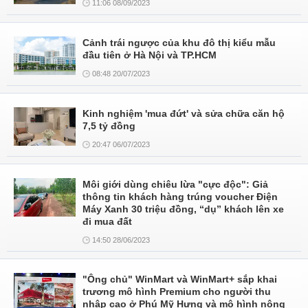
11:06 08/09/2023
Cảnh trái ngược của khu đô thị kiểu mẫu
đầu tiên ở Hà Nội và TP.HCM
08:48 20/07/2023
Kinh nghiệm 'mua đứt' và sửa chữa căn hộ
7,5 tỷ đồng
20:47 06/07/2023
Môi giới dùng chiêu lừa "cực độc": Giả
thông tin khách hàng trúng voucher Điện
Máy Xanh 30 triệu đồng, “dụ” khách lên xe
đi mua đất
14:50 28/06/2023
"Ông chủ" WinMart và WinMart+ sắp khai
trương mô hình Premium cho người thu
nhập cao ở Phú Mỹ Hưng và mô hình nông