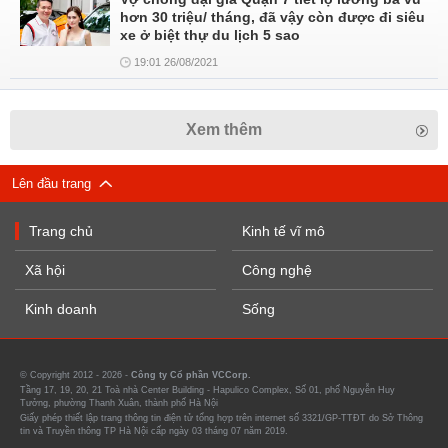
hơn 30 triệu/ tháng, đã vậy còn được đi siêu
xe ở biệt thự du lịch 5 sao
19:01 26/08/2021
Xem thêm
Lên đầu trang
Trang chủ
Kinh tế vĩ mô
Xã hội
Công nghệ
Kinh doanh
Sống
© Copyright 2012 - 2026 -
Công ty Cổ phần VCCorp.
Tầng 17, 19, 20, 21 Toà nhà Center Building - Hapulico Complex, Số 01, phố Nguyễn Huy
Tưởng, phường Thanh Xuân, thành phố Hà Nội
Giấy phép thiết lập trang thông tin điện tử tổng hợp trên internet số 3321/GP-TTĐT do Sở Thông
tin và Truyền thông TP Hà Nội cấp ngày 03 tháng 07 năm 2019.