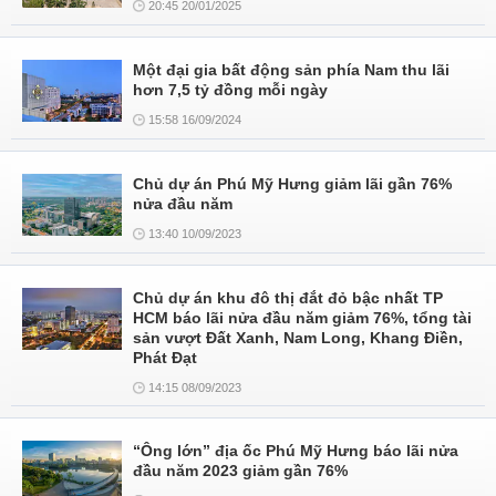
20:45 20/01/2025
Một đại gia bất động sản phía Nam thu lãi
hơn 7,5 tỷ đồng mỗi ngày
15:58 16/09/2024
Chủ dự án Phú Mỹ Hưng giảm lãi gần 76%
nửa đầu năm
13:40 10/09/2023
Chủ dự án khu đô thị đắt đỏ bậc nhất TP
HCM báo lãi nửa đầu năm giảm 76%, tổng tài
sản vượt Đất Xanh, Nam Long, Khang Điền,
Phát Đạt
14:15 08/09/2023
“Ông lớn” địa ốc Phú Mỹ Hưng báo lãi nửa
đầu năm 2023 giảm gần 76%