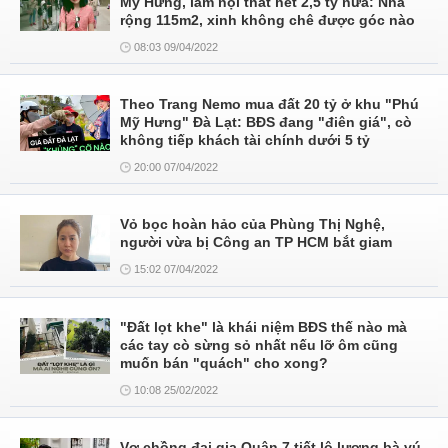
Mỹ Hưng, làm nội thất hết 2,5 tỷ nữa: Nhà
rộng 115m2, xinh không chê được góc nào
08:03 09/04/2022
Theo Trang Nemo mua đất 20 tỷ ở khu "Phú
Mỹ Hưng" Đà Lạt: BĐS đang "điên giá", cò
không tiếp khách tài chính dưới 5 tỷ
20:00 07/04/2022
Vỏ bọc hoàn hảo của Phùng Thị Nghệ,
người vừa bị Công an TP HCM bắt giam
15:02 07/04/2022
"Đất lọt khe" là khái niệm BĐS thế nào mà
các tay cò sừng sỏ nhất nếu lỡ ôm cũng
muốn bán "quách" cho xong?
10:08 25/02/2022
Vợ chồng đại gia Quận 7 tiết lộ lương bà vú