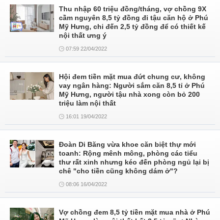
Thu nhập 60 triệu đồng/tháng, vợ chồng 9X
cầm nguyên 8,5 tỷ đồng đi tậu căn hộ ở Phú
Mỹ Hưng, chi đến 2,5 tỷ đồng để có thiết kế
nội thất ưng ý
07:59 22/04/2022
Hội đem tiền mặt mua đứt chung cư, không
vay ngân hàng: Người sắm căn 8,5 tỉ ở Phú
Mỹ Hưng, người tậu nhà xong còn bỏ 200
triệu làm nội thất
16:01 19/04/2022
Đoàn Di Băng vừa khoe căn biệt thự mới
toanh: Rộng mênh mông, phòng các tiểu
thư rất xinh nhưng kéo đến phòng ngủ lại bị
chê "cho tiền cũng không dám ở"?
08:06 16/04/2022
Vợ chồng đem 8,5 tỷ tiền mặt mua nhà ở Phú