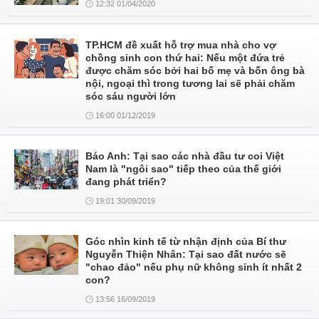
12:32 01/04/2020
TP.HCM đề xuất hỗ trợ mua nhà cho vợ
chồng sinh con thứ hai: Nếu một đứa trẻ
được chăm sóc bởi hai bố mẹ và bốn ông bà
nội, ngoại thì trong tương lai sẽ phải chăm
sóc sáu người lớn
16:00 01/12/2019
Báo Anh: Tại sao các nhà đầu tư coi Việt
Nam là "ngôi sao" tiếp theo của thế giới
đang phát triển?
19:01 30/09/2019
Góc nhìn kinh tế từ nhận định của Bí thư
Nguyễn Thiện Nhân: Tại sao đất nước sẽ
"chao đảo" nếu phụ nữ không sinh ít nhất 2
con?
13:56 16/09/2019