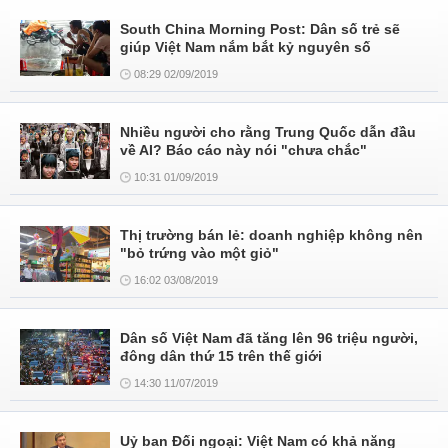
South China Morning Post: Dân số trẻ sẽ
giúp Việt Nam nắm bắt kỷ nguyên số
08:29 02/09/2019
Nhiều người cho rằng Trung Quốc dẫn đầu
về AI? Báo cáo này nói "chưa chắc"
10:31 01/09/2019
Thị trường bán lẻ: doanh nghiệp không nên
"bỏ trứng vào một giỏ"
16:02 03/08/2019
Dân số Việt Nam đã tăng lên 96 triệu người,
đông dân thứ 15 trên thế giới
14:30 11/07/2019
Uỷ ban Đối ngoại: Việt Nam có khả năng