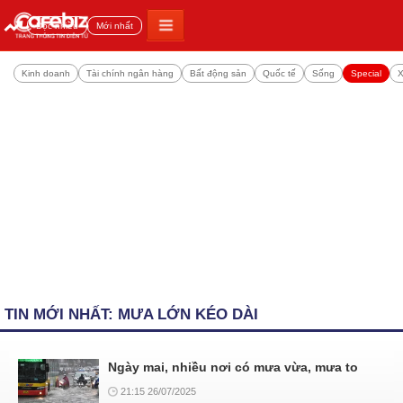
Đọc nhiều
Mới nhất
Kinh doanh
Tài chính ngân hàng
Bất động sản
Quốc tế
Sống
Special
X
TIN MỚI NHẤT: MƯA LỚN KÉO DÀI
Ngày mai, nhiều nơi có mưa vừa, mưa to
21:15 26/07/2025