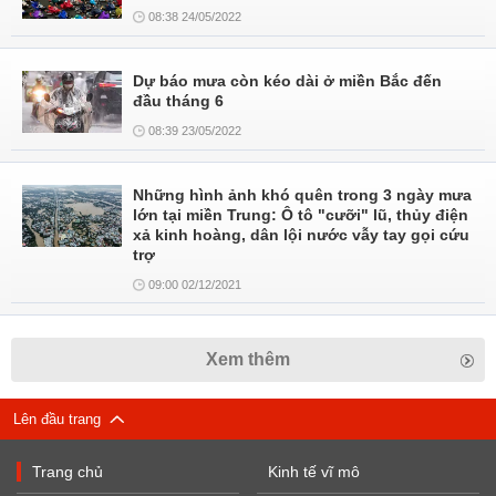
08:38 24/05/2022
Dự báo mưa còn kéo dài ở miền Bắc đến
đầu tháng 6
08:39 23/05/2022
Những hình ảnh khó quên trong 3 ngày mưa
lớn tại miền Trung: Ô tô "cưỡi" lũ, thủy điện
xả kinh hoàng, dân lội nước vẫy tay gọi cứu
trợ
09:00 02/12/2021
Xem thêm
Lên đầu trang
Trang chủ
Kinh tế vĩ mô