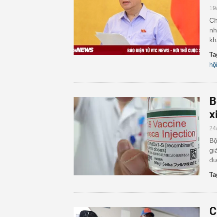
19
Ch
nh
kh
Ta
hộ
B
x
24
Bộ
gi
đư
Ta
C