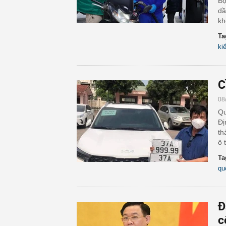
Bộ
dầ
kh
Ta
ki
C
08
Qu
Đị
th
ô 
Ta
qu
Đ
c