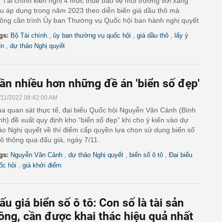
 Tài chính kiến nghị 4 mức thuế bảo vệ môi trường với xăng
u áp dụng trong năm 2023 theo diễn biến giá dầu thô mà
ông cần trình Ủy ban Thường vụ Quốc hội ban hành nghị quyết
,
,
,
gs:
Bộ Tài chính
ủy ban thường vụ quốc hội
giá dầu thô
lấy ý
,
ến
dự thảo Nghị quyết
ần nhiều hơn những đề án 'biển số đẹp'
/11/2022 08:42:00 AM
a quan sát thực tế, đại biểu Quốc hội Nguyễn Văn Cảnh (Bình
nh) đề xuất quy định kho “biển số đẹp” khi cho ý kiến vào dự
ảo Nghị quyết về thí điểm cấp quyền lựa chọn sử dụng biển số
tô thông qua đấu giá, ngày 7/11.
,
,
,
gs:
Nguyễn Văn Cảnh
dự thảo Nghị quyết
biển số ô tô
Đại biểu
,
ốc hội
giá khởi điểm
ấu giá biển số ô tô: Con số là tài sản
ông, cần được khai thác hiệu quả nhất