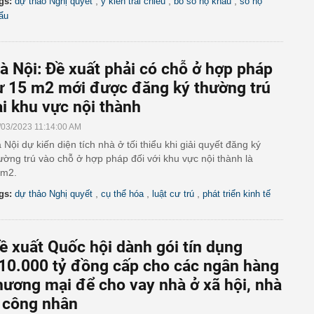
,
,
,
gs:
dự thảo Nghị quyết
ý kiến trái chiều
bỏ sổ hộ khẩu
sổ hộ
ẩu
à Nội: Đề xuất phải có chỗ ở hợp pháp
ừ 15 m2 mới được đăng ký thường trú
ại khu vực nội thành
/03/2023 11:14:00 AM
 Nội dự kiến diện tích nhà ở tối thiểu khi giải quyết đăng ký
ường trú vào chỗ ở hợp pháp đối với khu vực nội thành là
m2.
,
,
,
gs:
dự thảo Nghị quyết
cụ thể hóa
luật cư trú
phát triển kinh tế
ề xuất Quốc hội dành gói tín dụng
10.000 tỷ đồng cấp cho các ngân hàng
hương mại để cho vay nhà ở xã hội, nhà
 công nhân