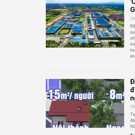
'
G
16
Để
qu
số
tr
hí
kh
Đ
đ
n
29
Tạ
đă
Nộ