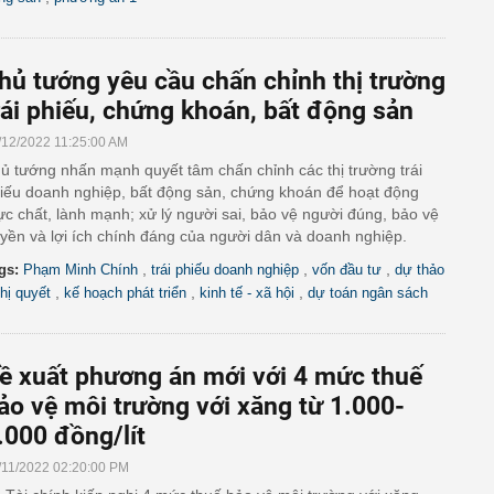
hủ tướng yêu cầu chấn chỉnh thị trường
rái phiếu, chứng khoán, bất động sản
/12/2022 11:25:00 AM
ủ tướng nhấn mạnh quyết tâm chấn chỉnh các thị trường trái
iếu doanh nghiệp, bất động sản, chứng khoán để hoạt động
ực chất, lành mạnh; xử lý người sai, bảo vệ người đúng, bảo vệ
yền và lợi ích chính đáng của người dân và doanh nghiệp.
,
,
,
gs:
Phạm Minh Chính
trái phiếu doanh nghiệp
vốn đầu tư
dự thảo
,
,
,
hị quyết
kế hoạch phát triển
kinh tế - xã hội
dự toán ngân sách
ề xuất phương án mới với 4 mức thuế
ảo vệ môi trường với xăng từ 1.000-
.000 đồng/lít
/11/2022 02:20:00 PM