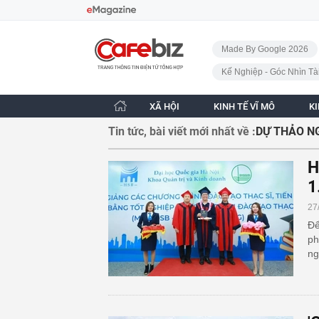
Bỏ qua điều hướng
CafeBiz - Trang chủ
Made By Google 2026
Kế Nghiệp - Góc Nhìn Tà
XÃ HỘI
KINH TẾ VĨ MÔ
K
Tin tức, bài viết mới nhất về :
DỰ THẢO N
H
1
27
Để
ph
ng