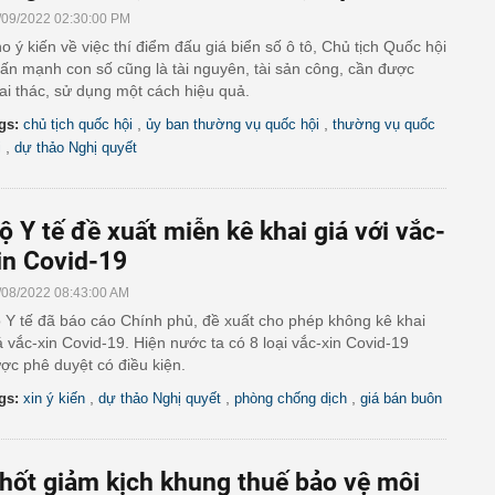
/09/2022 02:30:00 PM
o ý kiến về việc thí điểm đấu giá biển số ô tô, Chủ tịch Quốc hội
ấn mạnh con số cũng là tài nguyên, tài sản công, cần được
ai thác, sử dụng một cách hiệu quả.
,
,
gs:
chủ tịch quốc hội
ủy ban thường vụ quốc hội
thường vụ quốc
,
i
dự thảo Nghị quyết
ộ Y tế đề xuất miễn kê khai giá với vắc-
in Covid-19
/08/2022 08:43:00 AM
 Y tế đã báo cáo Chính phủ, đề xuất cho phép không kê khai
á vắc-xin Covid-19. Hiện nước ta có 8 loại vắc-xin Covid-19
ợc phê duyệt có điều kiện.
,
,
,
gs:
xin ý kiến
dự thảo Nghị quyết
phòng chống dịch
giá bán buôn
hốt giảm kịch khung thuế bảo vệ môi