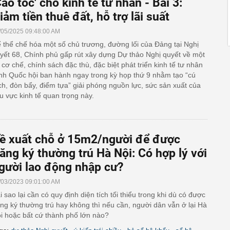
Cao tốc' cho kinh tế tư nhân - Bài 3:
iảm tiền thuê đất, hỗ trợ lãi suất
/05/2025 09:48:00 AM
 thể chế hóa một số chủ trương, đường lối của Đảng tại Nghị
yết 68, Chính phủ gấp rút xây dựng Dự thảo Nghị quyết về một
 cơ chế, chính sách đặc thù, đặc biệt phát triển kinh tế tư nhân
ình Quốc hội ban hành ngay trong kỳ họp thứ 9 nhằm tạo “cú
ch, đòn bẩy, điểm tựa” giải phóng nguồn lực, sức sản xuất của
u vực kinh tế quan trọng này.
ề xuất chỗ ở 15m2/người để được
ăng ký thường trú Hà Nội: Có hợp lý với
gười lao động nhập cư?
/03/2023 09:01:00 AM
i sao lại cần có quy định diện tích tối thiểu trong khi dù có được
ng ký thường trú hay không thì nếu cần, người dân vẫn ở lại Hà
i hoặc bất cứ thành phố lớn nào?