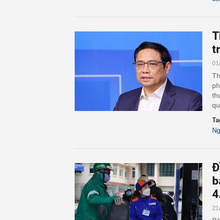
T
t
01
Th
ph
th
qu
Ta
Ng
Đ
b
4
21