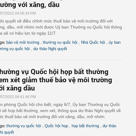
rường với xăng, dầu
/07/2022 04:56:34 PM
hị quyết về điều chỉnh mức thuế bảo vệ môi trường đối với
ng, dầu, mỡ nhờn mới được Uỷ ban Thường vụ Quốc hội thông
a sẽ có hiệu lực từ ngày 11/7.
,
,
,
gs:
bảo vệ môi trường
thường vụ quốc hội
Nhà Quốc hội
ủy ban
,
ường vụ quốc hội
dự thảo Nghị quyết
hường vụ Quốc hội họp bất thường
em xét giảm thuế bảo vệ môi trường
ới xăng dầu
/07/2022 04:41:48 PM
n phòng Quốc hội cho biết, ngày 6/7, Ủy ban Thường vụ Quốc
i sẽ họp bất thường, xem xét, thông qua dự thảo Nghị quyết về
c thuế bảo vệ môi trường đối với xăng, dầu, mỡ nhờn.
,
,
,
gs:
thường vụ quốc hội
Quốc hội họp
họp bất thường
dự thảo
hị quyết