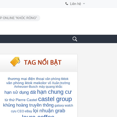
Liên hệ
P ONLINE "KHÓC RÒNG"
thương mại điện thoại
văn phòng tiktok
văn phòng iktok
mekolor
võ Xuân trường
Anheuser-Busch
máy quang khắc
hạn chung cư
hạn sử dụng đất
castel group
từ thứ
Pierre Castel
khủng hoàng truyền thông
galaxy watch
lọi nhuận grab
cựu CEO eBay