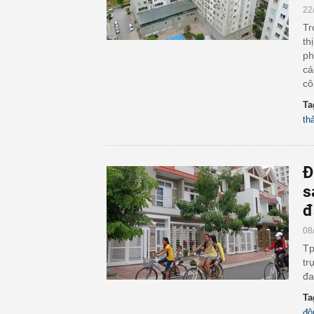
22
Tr
th
ph
cá
cô
Ta
th
Đ
s
đ
08
Tp
tr
đa
Ta
độ