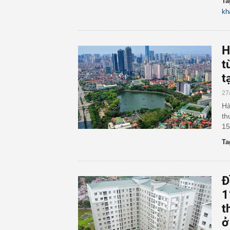
Ta
kh
H
t
t
27
Hà
th
15
Ta
Đ
1
t
ở