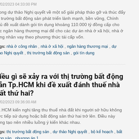
/02/2023 04:33:00 PM
ong dự thảo Nghị quyết về một số giải pháp tháo gỡ và thúc đẩy
ị trường bất động sản phát triển lành mạnh, bền vững, Chính
ủ đề xuất dành gói tín dụng khoảng 110.000 tỷ đồng cấp cho
c ngân hàng thương mại để cho các dự án nhà ở xã hội, nhà ở
ng nhân vay theo phương thức tái cấp vốn.
,
,
,
gs:
nhà ở công nhân
nhà ở xã hội
ngân hàng thương mại
dự
,
,
ảo Nghị quyết
thị trường bất động sản
gói tín dụng
iều gì sẽ xảy ra với thị trường bất động
ản Tp.HCM khi đề xuất đánh thuế nhà
ất thứ hai?
/02/2023 09:36:00 AM
.HCM kiến nghị tăng thu thuế nhà đất khi người sở hữu không
ực tiếp sử dụng hoặc bất động sản thứ hai trở lên. Điều này
ng tạo nên nhiều luồng ý kiến khác nhau.
,
,
,
gs:
thị trường bất động sản
dự thảo Nghị quyết
bộ kế hoạch
bất
,
ng sản
phương án 1