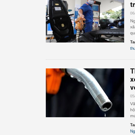
t
06
Ng
xă
qu
Ta
th
T
x
v
05
Vă
hộ
mứ
Ta
Ng