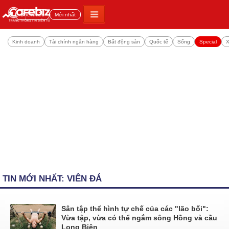
Đọc nhiều
Mới nhất
Kinh doanh
Tài chính ngân hàng
Bất động sản
Quốc tế
Sống
Special
X
TIN MỚI NHẤT: VIÊN ĐÁ
Sân tập thể hình tự chế của các "lão bối":
Vừa tập, vừa có thể ngắm sông Hồng và cầu
Long Biên