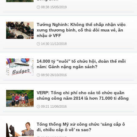
08:38 15/05/2019
Tướng Nghinh: Không thể chấp nhận việc
xưng thương binh, cố thủ đòi mua vé, ăn
nhậu ở VFF
14:30 11/12/2018
14.000 tỷ “nuôi” tổ chức hội, đoàn thể mỗi
năm: Gánh nặng ngân sách?
08:50 26/10/2016
VERP: Tổng chi phí cho các tổ chức quần
chúng công năm 2014 là hơn 71.000 tỉ đồng
09:21 11/06/2016
Tổng thống Mỹ xử công chức ‘sáng cắp ô
đi, chiều cắp ô về’ ra sao?