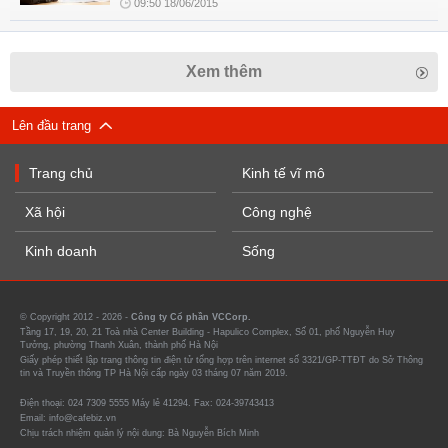
09:50 18/06/2015
Xem thêm
Lên đầu trang
Trang chủ
Kinh tế vĩ mô
Xã hội
Công nghệ
Kinh doanh
Sống
© Copyright 2012 - 2026 -
Công ty Cổ phần VCCorp.
Tầng 17, 19, 20, 21 Toà nhà Center Building - Hapulico Complex, Số 01, phố Nguyễn Huy
Tưởng, phường Thanh Xuân, thành phố Hà Nội
Giấy phép thiết lập trang thông tin điện tử tổng hợp trên internet số 3321/GP-TTĐT do Sở Thông
tin và Truyền thông TP Hà Nội cấp ngày 03 tháng 07 năm 2019.
Điện thoại: 024 7309 5555 Máy lẻ 41294. Fax: 024-39743413
Email: info@cafebiz.vn
Chịu trách nhiệm quản lý nội dung: Bà Nguyễn Bích Minh