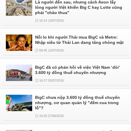
Là người đến sau, nhưng cách Aeon lấy
lòng người Việt khiến Big C hay Lotte cũng
phải "chào thua"
10:14 13/07/2016
Nỗi lo khi người Thái mua BigC và Metro:
Nhập siêu từ Thái Lan đang tăng chóng mặt
09:45 12/07/2016
BigC đã có phản hồi về việc Việt Nam ‘đòi’
3.600 tỷ đồng thuế chuyển nhượng
16:27 02/07/2016
BigC chưa nộp 3.600 tỷ đồng thuế chuyển
nhượng, cơ quan quản lý "đếm cua trong
lỗ"?
16:25 27/06/2016