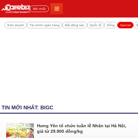
Đọc nhiều
Mới nhất
Kinh doanh
Tài chính ngân hàng
Bất động sản
Quốc tế
Sống
Special
X
TIN MỚI NHẤT: BIGC
Hưng Yên tổ chức tuần lễ Nhãn tại Hà Nội,
giá từ 29.900 đồng/kg