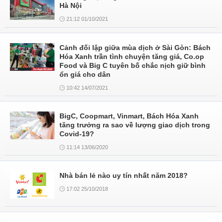
Hà Nội
21:12 01/10/2021
Cảnh đối lập giữa mùa dịch ở Sài Gòn: Bách
Hóa Xanh trần tình chuyện tăng giá, Co.op
Food và Big C tuyên bố chắc nịch giữ bình
ổn giá cho dân
10:42 14/07/2021
BigC, Coopmart, Vinmart, Bách Hóa Xanh
tăng trưởng ra sao về lượng giao dịch trong
Covid-19?
11:14 13/06/2020
Nhà bán lẻ nào uy tín nhất năm 2018?
17:02 25/10/2018