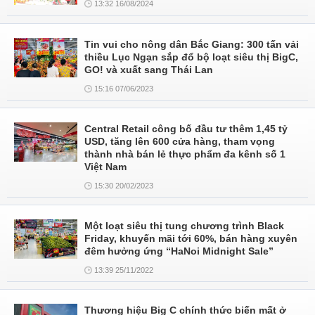
13:32 16/08/2024
Tin vui cho nông dân Bắc Giang: 300 tấn vải
thiều Lục Ngạn sắp đổ bộ loạt siêu thị BigC,
GO! và xuất sang Thái Lan
15:16 07/06/2023
Central Retail công bố đầu tư thêm 1,45 tỷ
USD, tăng lên 600 cửa hàng, tham vọng
thành nhà bán lẻ thực phẩm đa kênh số 1
Việt Nam
15:30 20/02/2023
Một loạt siêu thị tung chương trình Black
Friday, khuyến mãi tới 60%, bán hàng xuyên
đêm hưởng ứng “HaNoi Midnight Sale”
13:39 25/11/2022
Thương hiệu Big C chính thức biến mất ở