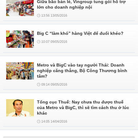
Giữa bão bán lẻ, Vingroup tung gói hỗ trợ
lớn cho doanh nghiệp nội
13:56 13/05/2016
Big C “làm khó” hàng Việt để đuổi khéo?
10:07 09/05/2016
Metro và BigC vào tay người Thái: Doanh
nghiệp căng thẳng, Bộ Công Thương bình
tâm?
09:14 09/05/2016
Tổng cục Thuế: Nay chưa thu được thuế
của Metro và BigC, thì sẽ tìm cách thu ở lúc
khác
14:05 14/04/2016