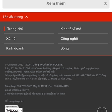
Xem thêm
Lên đầu trang
Trang chủ
Kinh tế vĩ mô
Xã hội
Công nghệ
Kinh doanh
Sống
© Copyright 2012 - 2026 -
Công ty Cổ phần VCCorp.
Tầng 17, 19, 20, 21 Toà nhà Center Building - Hapulico Complex, Số 01, phố Nguyễn Huy
Tưởng, phường Thanh Xuân, thành phố Hà Nội
Giấy phép thiết lập trang thông tin điện tử tổng hợp trên internet số 3321/GP-TTĐT do Sở Thông
tin và Truyền thông TP Hà Nội cấp ngày 03 tháng 07 năm 2019.
Điện thoại: 024 7309 5555 Máy lẻ 41294. Fax: 024-39743413
Email: info@cafebiz.vn
Chịu trách nhiệm quản lý nội dung: Bà Nguyễn Bích Minh
Hỗ trợ quảng cáo: