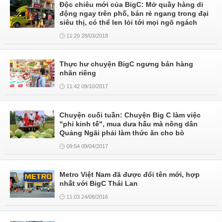
Độc chiêu mới của BigC: Mở quầy hàng di
động ngay trên phố, bán rẻ ngang trong đại
siêu thị, có thể len lỏi tới mọi ngõ ngách
11:20 28/03/2018
Thực hư chuyện BigC ngưng bán hàng
nhãn riêng
11:42 09/10/2017
Chuyện cuối tuần: Chuyện Big C làm việc
"phi kinh tế", mua dưa hấu mà nông dân
Quảng Ngãi phải làm thức ăn cho bò
09:54 09/04/2017
Metro Việt Nam đã được đổi tên mới, hợp
nhất với BigC Thái Lan
11:03 24/08/2016