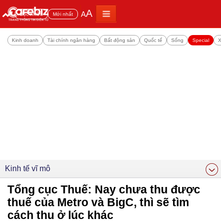
A
A
Đọc nhiều
Mới nhất
Kinh doanh
Tài chính ngân hàng
Bất động sản
Quốc tế
Sống
Special
X
Kinh tế vĩ mô
Tổng cục Thuế: Nay chưa thu được
thuế của Metro và BigC, thì sẽ tìm
cách thu ở lúc khác