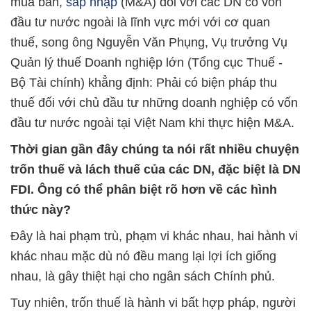
mua bán,
sáp nhập
(M&A) đối với các DN có vốn
đầu tư nước ngoài là lĩnh vực mới với cơ quan
thuế, song ông Nguyễn Văn Phụng, Vụ trưởng Vụ
Quản lý thuế Doanh nghiệp lớn (Tổng cục Thuế -
Bộ Tài chính) khẳng định: Phải có biện pháp thu
thuế đối với chủ đầu tư những doanh nghiệp có vốn
đầu tư nước ngoài tại Việt Nam khi thực hiện M&A.
Thời gian gần đây chúng ta nói rất nhiều chuyện
trốn thuế và lách thuế của các DN, đặc biệt là DN
FDI. Ông có thể phân biệt rõ hơn về các hình
thức này?
Đây là hai phạm trù, phạm vi khác nhau, hai hành vi
khác nhau mặc dù nó đều mang lại lợi ích giống
nhau, là gây thiệt hại cho ngân sách Chính phủ.
Tuy nhiên, trốn thuế là hành vi bất hợp pháp, người