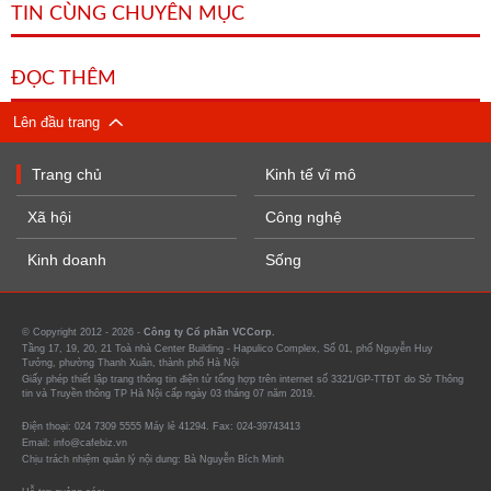
TIN CÙNG CHUYÊN MỤC
ĐỌC THÊM
Lên đầu trang
Trang chủ
Kinh tế vĩ mô
Xã hội
Công nghệ
Kinh doanh
Sống
© Copyright 2012 - 2026 -
Công ty Cổ phần VCCorp.
Tầng 17, 19, 20, 21 Toà nhà Center Building - Hapulico Complex, Số 01, phố Nguyễn Huy
Tưởng, phường Thanh Xuân, thành phố Hà Nội
Giấy phép thiết lập trang thông tin điện tử tổng hợp trên internet số 3321/GP-TTĐT do Sở Thông
tin và Truyền thông TP Hà Nội cấp ngày 03 tháng 07 năm 2019.
Điện thoại: 024 7309 5555 Máy lẻ 41294. Fax: 024-39743413
Email: info@cafebiz.vn
Chịu trách nhiệm quản lý nội dung: Bà Nguyễn Bích Minh