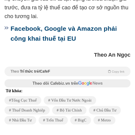
trước, đưa ra tỷ lệ thuế cao để tạo cơ sở nguồn thu
cho tương lai.
Facebook, Google và Amazon phải
công khai thuế tại EU
Theo An Ngọc
Theo
Trí thức trẻ/CafeF
Copy link
Theo dõi Cafebiz.vn trên
Từ khóa:
Tổng Cục Thuế
Vốn Đầu Tư Nước Ngoài
Thuế Doanh Nghiệp
Bộ Tài Chính
Chủ Đầu Tư
Nhà Đầu Tư
Trốn Thuế
BigC
Metro