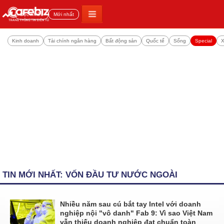
Đọc nhiều
Mới nhất
Kinh doanh
Tài chính ngân hàng
Bất động sản
Quốc tế
Sống
Special
X
TIN MỚI NHẤT: VỐN ĐẦU TƯ NƯỚC NGOÀI
Nhiều năm sau cú bắt tay Intel với doanh
nghiệp nội "vô danh" Fab 9: Vì sao Việt Nam
vẫn thiếu doanh nghiệp đạt chuẩn toàn