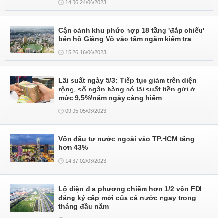
14:06 24/06/2023
Cận cảnh khu phức hợp 18 tầng 'đắp chiếu'
bên hồ Giảng Võ vào tầm ngắm kiểm tra
15:26 16/06/2023
Lãi suất ngày 5/3: Tiếp tục giảm trên diện
rộng, số ngân hàng có lãi suất tiền gửi ở
mức 9,5%/năm ngày càng hiếm
09:05 05/03/2023
Vốn đầu tư nước ngoài vào TP.HCM tăng
hơn 43%
14:37 02/03/2023
Lộ diện địa phương chiếm hơn 1/2 vốn FDI
đăng ký cấp mới của cả nước ngay trong
tháng đầu năm