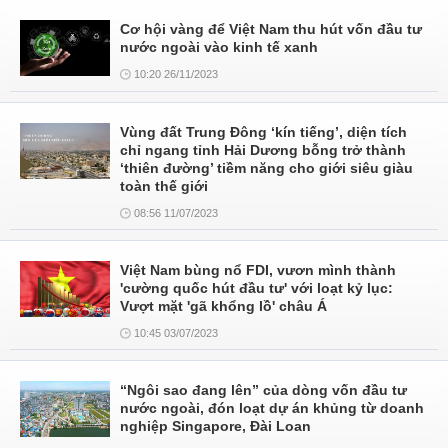
Cơ hội vàng để Việt Nam thu hút vốn đầu tư
nước ngoài vào kinh tế xanh
10:20 26/11/2023
Vùng đất Trung Đông ‘kín tiếng’, diện tích
chỉ ngang tỉnh Hải Dương bỗng trở thành
‘thiên đường’ tiềm năng cho giới siêu giàu
toàn thế giới
08:56 11/07/2023
Việt Nam bùng nổ FDI, vươn mình thành
'cường quốc hút đầu tư' với loạt kỷ lục:
Vượt mặt 'gã khổng lồ' châu Á
10:45 03/07/2023
“Ngôi sao đang lên” của dòng vốn đầu tư
nước ngoài, đón loạt dự án khủng từ doanh
nghiệp Singapore, Đài Loan