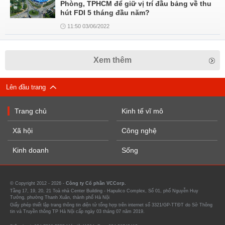
Phòng, TPHCM để giữ vị trí đầu bảng về thu
hút FDI 5 tháng đầu năm?
11:50 03/06/2022
Xem thêm
Lên đầu trang
Trang chủ
Kinh tế vĩ mô
Xã hội
Công nghệ
Kinh doanh
Sống
© Copyright 2012 - 2026 -
Công ty Cổ phần VCCorp.
Tầng 17, 19, 20, 21 Toà nhà Center Building - Hapulico Complex, Số 01, phố Nguyễn Huy
Tưởng, phường Thanh Xuân, thành phố Hà Nội
Giấy phép thiết lập trang thông tin điện tử tổng hợp trên internet số 3321/GP-TTĐT do Sở Thông
tin và Truyền thông TP Hà Nội cấp ngày 03 tháng 07 năm 2019.