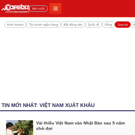
Đọc nhiều
Mới nhất
Kinh doanh
Tài chính ngân hàng
Bất động sản
Quốc tế
Sống
Special
X
TIN MỚI NHẤT: VIỆT NAM XUẤT KHẨU
Vải thiều Việt Nam vào Nhật Bản sau 5 năm
chờ đợi