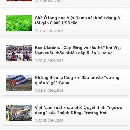
08:00 13/12/2018
Chè Ô long của Việt Nam xuất khẩu đạt giá
tới gần 6.000 USD/tấn
09:57 04/11/2018
Báo Ukraine: "Cay đắng và xấu hổ" khi Việt
Nam xuất khẩu nhiều gấp 5 lần Ukraine
09:33 24/08/2018
Những điều lạ lùng khi đầu tư vào “vương
quốc xì gà” Cuba
15:24 06/02/2018
Việt Nam xuất khẩu ôtô: Quyết định “ngược
dòng” của Thành Công, Trường Hải
20:55 05/04/2017