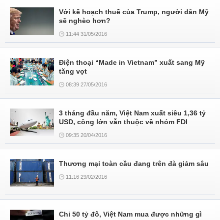
Với kế hoạch thuế của Trump, người dân Mỹ
sẽ nghèo hơn?
11:44 31/05/2016
Điện thoại “Made in Vietnam” xuất sang Mỹ
tăng vọt
08:39 27/05/2016
3 tháng đầu năm, Việt Nam xuất siêu 1,36 tỷ
USD, công lớn vẫn thuộc về nhóm FDI
09:35 20/04/2016
Thương mại toàn cầu đang trên đà giảm sâu
11:16 29/02/2016
Chi 50 tỷ đô, Việt Nam mua được những gì