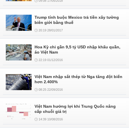
09:08 17/05/2018
Trump tính buộc Mexico trả tiền xây tường
biên giới bằng thuế
20:19 28/01/2017
Hoa Kỳ chi gần 9,5 tỷ USD nhập khẩu quần,
áo Việt Nam
22:19 01/12/2016
Việt Nam nhập sắt thép từ Nga tăng đột biến
hơn 2.400%
08:25 22/09/2016
Việt Nam hưởng lợi khi Trung Quốc nâng
cấp chuỗi giá trị
14:39 10/08/2016