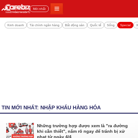
Đọc nhiều
Mới nhất
Kinh doanh
Tài chính ngân hàng
Bất động sản
Quốc tế
Sống
Special
X
TIN MỚI NHẤT: NHẬP KHẨU HÀNG HÓA
Những trường hợp được xem là "ra đường
khi cần thiết", nắm rõ ngay để tránh bị xử
phạt từ ngày 4/4