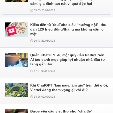
cảm, gia đình tan nát vì quá độc hại
09:03 25/07/2023
Kiếm tiền từ YouTube kiểu “hướng nội”, thu
gần 120 triệu đồng/tháng mà không cần lộ
mặt
16:43 21/03/2023
Quên ChatGPT đi, một quỹ đầu tư dựa trên
AI tạo danh mục giúp lợi nhuận nhà đầu tư
tăng gấp đôi
17:01 01/02/2023
Khi ChatGPT ''làm mưa làm gió'' trên thế giới,
Viettel đang tham vọng gì với AI?
13:26 01/02/2023
Được yêu cầu viết thư cho "cha đẻ",