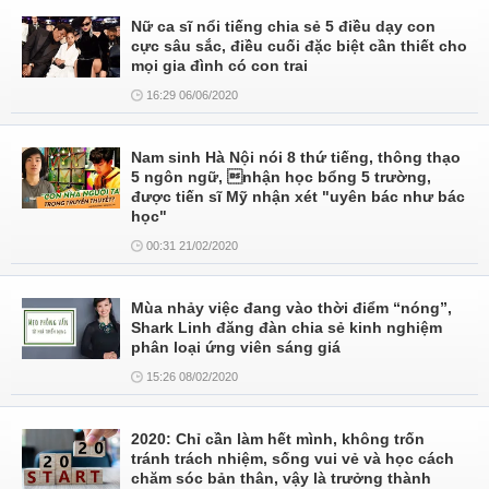
Nữ ca sĩ nổi tiếng chia sẻ 5 điều dạy con
cực sâu sắc, điều cuối đặc biệt cần thiết cho
mọi gia đình có con trai
16:29 06/06/2020
Nam sinh Hà Nội nói 8 thứ tiếng, thông thạo
5 ngôn ngữ, nhận học bổng 5 trường,
được tiến sĩ Mỹ nhận xét "uyên bác như bác
học"
00:31 21/02/2020
Mùa nhảy việc đang vào thời điểm “nóng”,
Shark Linh đăng đàn chia sẻ kinh nghiệm
phân loại ứng viên sáng giá
15:26 08/02/2020
2020: Chỉ cần làm hết mình, không trốn
tránh trách nhiệm, sống vui vẻ và học cách
chăm sóc bản thân, vậy là trưởng thành