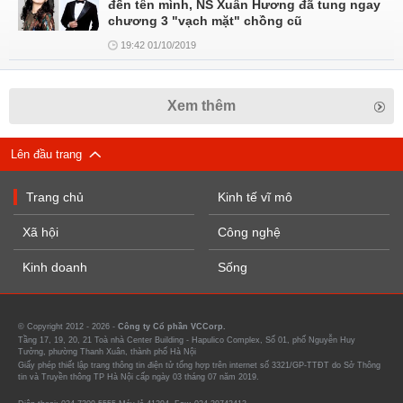
đến tên mình, NS Xuân Hương đã tung ngay
chương 3 "vạch mặt" chồng cũ
19:42 01/10/2019
Xem thêm
Lên đầu trang
Trang chủ
Kinh tế vĩ mô
Xã hội
Công nghệ
Kinh doanh
Sống
© Copyright 2012 - 2026 -
Công ty Cổ phần VCCorp.
Tầng 17, 19, 20, 21 Toà nhà Center Building - Hapulico Complex, Số 01, phố Nguyễn Huy
Tưởng, phường Thanh Xuân, thành phố Hà Nội
Giấy phép thiết lập trang thông tin điện tử tổng hợp trên internet số 3321/GP-TTĐT do Sở Thông
tin và Truyền thông TP Hà Nội cấp ngày 03 tháng 07 năm 2019.