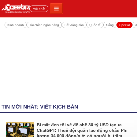
Đọc nhiều
Mới nhất
Kinh doanh
Tài chính ngân hàng
Bất động sản
Quốc tế
Sống
Special
X
TIN MỚI NHẤT: VIẾT KỊCH BẢN
Bí mật đen tối về đế chế 30 tỷ USD tạo ra
ChatGPT: Thuê đội quân lao động châu Phi
lương 34.000 đồng/giờ, có người bị trầm