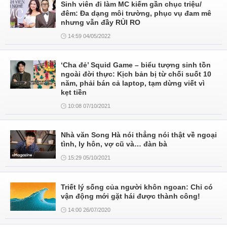
Sinh viên đi làm MC kiếm gần chục triệu/
đêm: Đa dạng môi trường, phục vụ đam mê
nhưng vẫn đầy RỦI RO
14:59 04/05/2022
‘Cha đẻ’ Squid Game – biểu tượng sinh tồn
ngoài đời thực: Kịch bản bị từ chối suốt 10
năm, phải bán cả laptop, tạm dừng viết vì
kẹt tiền
10:08 07/10/2021
Nhà văn Song Hà nói thẳng nói thật về ngoại
tình, ly hôn, vợ cũ và… đàn bà
15:29 05/10/2021
Triết lý sống của người khôn ngoan: Chỉ có
vận động mới gặt hái được thành công!
14:00 26/07/2020