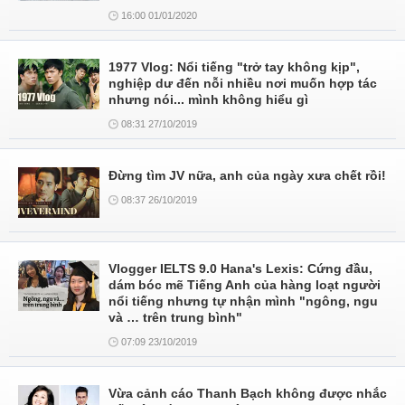
16:00 01/01/2020
1977 Vlog: Nổi tiếng "trở tay không kịp",
nghiệp dư đến nỗi nhiều nơi muốn hợp tác
nhưng nói... mình không hiểu gì
08:31 27/10/2019
Đừng tìm JV nữa, anh của ngày xưa chết rồi!
08:37 26/10/2019
Vlogger IELTS 9.0 Hana's Lexis: Cứng đầu,
dám bóc mẽ Tiếng Anh của hàng loạt người
nổi tiếng nhưng tự nhận mình "ngông, ngu
và … trên trung bình"
07:09 23/10/2019
Vừa cảnh cáo Thanh Bạch không được nhắc