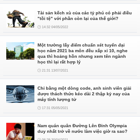
Tài sản kếch xù của các tỷ phú có phải điều
"tồi tệ" với phần còn lại của thế giới?
14:32 04/05/2022
Một trường lấy điểm chuẩn xét tuyển đại
học năm 2021 ba môn đều xấp xỉ 10, nghe
qua thì hoảng hồn nhưng xem tên ngành
học thì lại rất hợp lý
21:31 13/07/2021
Chỉ bằng một dòng code, anh sinh viên giải
được thách thức kéo dài 2 thập kỷ nay của
máy tính lượng tử
17:31 05/05/2021
Nam quán quân Đường Lên Đỉnh Olympia
duy nhất trở về nước làm việc giờ ra sao?
06:29 30/04/2021