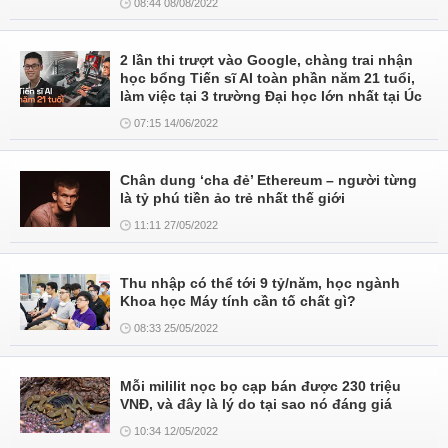
08:44 08/08/2022
2 lần thi trượt vào Google, chàng trai nhận
học bổng Tiến sĩ AI toàn phần năm 21 tuổi,
làm việc tại 3 trường Đại học lớn nhất tại Úc
07:15 14/06/2022
Chân dung ‘cha đẻ’ Ethereum – người từng
là tỷ phú tiền ảo trẻ nhất thế giới
11:11 27/05/2022
Thu nhập có thể tới 9 tỷ/năm, học ngành
Khoa học Máy tính cần tố chất gì?
08:33 25/05/2022
Mỗi mililit nọc bọ cạp bán được 230 triệu
VNĐ, và đây là lý do tại sao nó đáng giá
10:34 12/05/2022