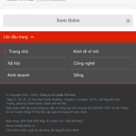
Xem thêm
Lên đầu trang
Trang chủ
Kinh tế vĩ mô
Xã hội
Công nghệ
Kinh doanh
Sống
© Copyright 2012 - 2026 -
Công ty Cổ phần VCCorp.
Tầng 17, 19, 20, 21 Toà nhà Center Building - Hapulico Complex, Số 01, phố Nguyễn Huy
Tưởng, phường Thanh Xuân, thành phố Hà Nội
Giấy phép thiết lập trang thông tin điện tử tổng hợp trên internet số 3321/GP-TTĐT do Sở Thông
tin và Truyền thông TP Hà Nội cấp ngày 03 tháng 07 năm 2019.
Điện thoại: 024 7309 5555 Máy lẻ 41294. Fax: 024-39743413
Email: info@cafebiz.vn
Chịu trách nhiệm quản lý nội dung: Bà Nguyễn Bích Minh