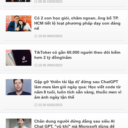
09:30 23/03/2023
Có 2 con học giỏi, chăm ngoan, ông bố TP.
HCM tiết lộ loạt phương pháp dạy con đáng
nể
10:50 09/03/2023
TikToker có gần 60.000 người theo dõi kiếm
hơn 2 tỷ đồng/năm
10:39 28/02/2023
Gặp gỡ 'thiên tài lập dị' đứng sau ChatGPT
làm mưa làm gió ngày qua: Học viết code từ
năm 8 tuổi, luôn tích sẵn vàng, thuốc men vì
ám ảnh ngày tận thế
22:26 02/02/2023
Chân dung người đứng đằng sau siêu AI
Chat GPT, "vũ khí" mà Microsoft dùng để