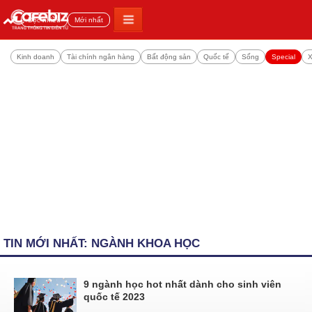
Đọc nhiều
Mới nhất
Kinh doanh
Tài chính ngân hàng
Bất động sản
Quốc tế
Sống
Special
X
TIN MỚI NHẤT: NGÀNH KHOA HỌC
9 ngành học hot nhất dành cho sinh viên
quốc tế 2023