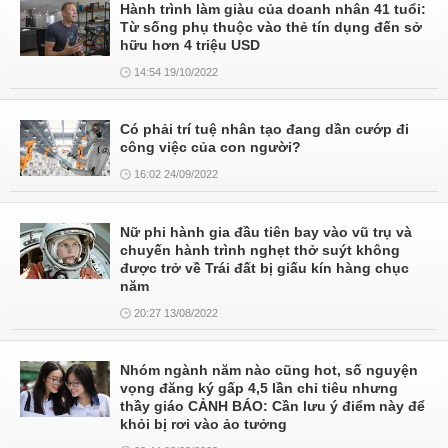
Hành trình làm giàu của doanh nhân 41 tuổi:
Từ sống phụ thuộc vào thẻ tín dụng đến sở
hữu hơn 4 triệu USD
14:54 19/10/2022
Có phải trí tuệ nhân tạo đang dần cướp đi
công việc của con người?
16:02 24/09/2022
Nữ phi hành gia đầu tiên bay vào vũ trụ và
chuyến hành trình nghẹt thở suýt không
được trở về Trái đất bị giấu kín hàng chục
năm
20:27 13/08/2022
Nhóm ngành năm nào cũng hot, số nguyện
vọng đăng ký gấp 4,5 lần chỉ tiêu nhưng
thầy giáo CẢNH BÁO: Cần lưu ý điểm này để
khỏi bị rơi vào ảo tưởng