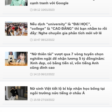
cạnh tranh với Google
09:12 10/01/2023
Nếu dịch “university” là “ĐẠI HỌC”,
“college” là “CAO ĐẲNG” thì bạn nhầm to rồi
đấy: Nghe chuyên gia phân tích mới vỡ lẽ
10:47 08/12/2022
“Nữ thiên tài” vượt qua 7 vòng tuyển chọn
nghiêm ngặt để nhận lương 5 tỷ đồng/năm:
Xinh đẹp, có bằng tiến sĩ, vốn tiếng Anh
cũng đỉnh cao
14:13 06/12/2022
Nữ sinh Việt tiết lộ bí kíp nhận học bổng tại
ngôi trường nức tiếng ở châu Á
15:59 27/10/2022