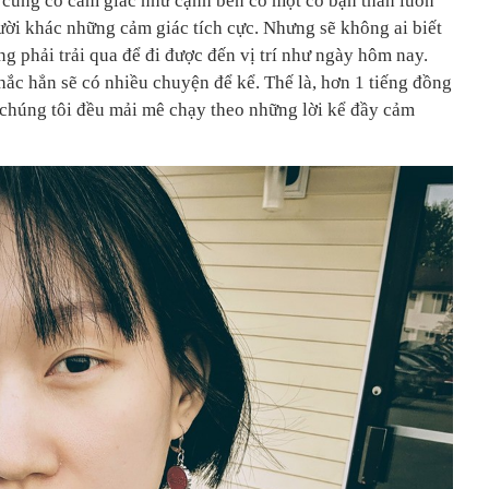
 cũng có cảm giác như cạnh bên có một cô bạn thân luôn
i khác những cảm giác tích cực. Nhưng sẽ không ai biết
g phải trải qua để đi được đến vị trí như ngày hôm nay.
hắc hẳn sẽ có nhiều chuyện để kể. Thế là, hơn 1 tiếng đồng
i chúng tôi đều mải mê chạy theo những lời kể đầy cảm