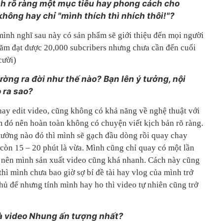
h rõ ràng một mục tiêu hay phong cách cho
ông hay chỉ "mình thích thì nhích thôi!"?
mình nghĩ sau này có sản phẩm sẽ giới thiệu đến mọi người
năm đạt được 20,000 subcribers nhưng chưa cần đến cuối
cười)
ng ra đời như thế nào? Bạn lên ý tưởng, nội
o ra sao?
y edit video, cũng không có khả năng về nghệ thuật với
m đó nên hoàn toàn không có chuyện viết kịch bản rõ ràng.
 tưởng nào đó thì mình sẽ gạch đầu dòng rồi quay chay
 còn 15 – 20 phút là vừa. Mình cũng chỉ quay có một lần
n nên mình sản xuất video cũng khá nhanh. Cách này cũng
 thì mình chưa bao giờ sợ bí đề tài hay vlog của mình trở
hủ để nhưng tính mình hay ho thì video tự nhiên cũng trở
là video Nhung ấn tượng nhất?