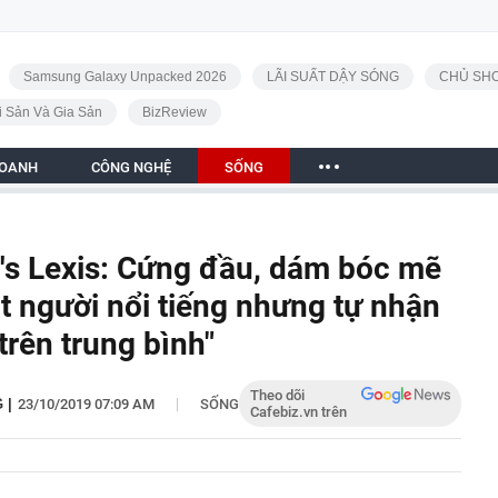
Samsung Galaxy Unpacked 2026
LÃI SUẤT DẬY SÓNG
CHỦ SHO
i Sản Và Gia Sản
BizReview
DOANH
CÔNG NGHỆ
SỐNG
's Lexis: Cứng đầu, dám bóc mẽ
t người nổi tiếng nhưng tự nhận
trên trung bình"
Theo dõi
|
G
|
23/10/2019 07:09 AM
SỐNG
Cafebiz.vn trên