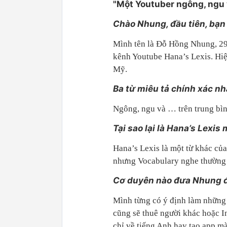
"Một Youtuber ngông, ngu 
Chào Nhung, đầu tiên, bạn 
Mình tên là Đỗ Hồng Nhung, 29 
kênh Youtube Hana’s Lexis. Hiệ
Mỹ.
Ba từ miêu tả chính xác nh
Ngông, ngu và … trên trung bìn
Tại sao lại là Hana’s Lexis
Hana’s Lexis là một từ khác củ
nhưng Vocabulary nghe thường 
Cơ duyên nào đưa Nhung đ
Mình từng có ý định làm những 
cũng sẽ thuê người khác hoặc I
chỉ về tiếng Anh hay tạo app mà