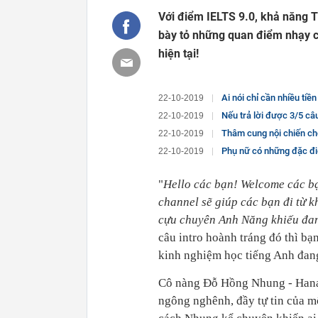
Với điểm IELTS 9.0, khả năng T
bày tỏ những quan điểm nhạy c
hiện tại!
Ai nói chỉ cần nhiều tiền là
22-10-2019
Nếu trả lời được 3/5 câu trong bài
22-10-2019
Thâm cung nội chiến chốn côn
22-10-2019
Phụ nữ có những đặc đi
22-10-2019
"
Hello các bạn! Welcome các bạ
channel sẽ giúp các bạn đi từ k
cựu chuyên Anh Năng khiếu đang
câu intro hoành tráng đó thì bạ
kinh nghiệm học tiếng Anh đang 
Cô nàng Đỗ Hồng Nhung - Hana’s
ngông nghênh, đầy tự tin của mộ