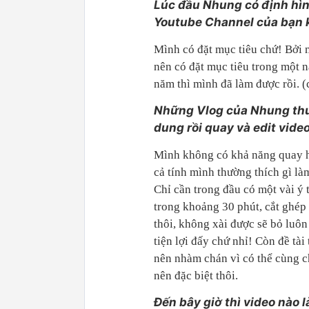
Lúc đầu Nhung có định hìn
Youtube Channel của bạn kh
Mình có đặt mục tiêu chứ! Bởi 
nên có đặt mục tiêu trong một 
năm thì mình đã làm được rồi. (
Những Vlog của Nhung thườ
dung rồi quay và edit vide
Mình không có khả năng quay ha
cả tính mình thường thích gì là
Chỉ cần trong đầu có một vài ý
trong khoảng 30 phút, cắt ghép
thôi, không xài được sẽ bỏ luô
tiện lợi đấy chứ nhỉ! Còn đề tài
nên nhàm chán vì có thể cùng c
nên đặc biệt thôi.
Đến bây giờ thì video nào 