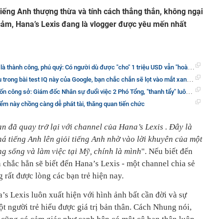
iếng Anh thượng thừa và tính cách thẳng thắn, không ngại
ảm, Hana’s Lexis đang là vlogger được yêu mến nhất
 thành công, phú quý: Có người dù được "cho" 1 triệu USD vẫn "hoàn nghèo" đó thôi
 test IQ này của Google, bạn chắc chắn sẽ lọt vào mắt xanh của hầu hết nhà tuyển dụng trên thế giới
g sở: Giám đốc Nhân sự đuổi việc 2 Phó Tổng, "thanh tẩy" luôn nhân viên cấp dưới!
ểm này chồng càng dễ phát tài, thăng quan tiến chức
n đã quay trở lại với channel của Hana’s Lexis . Đây là
há tiếng Anh lên giỏi tiếng Anh nhờ vào lời khuyên của một
 sống và làm việc tại Mỹ, chính là mình
". Nếu biết đến
n chắc hẳn sẽ biết đến Hana’s Lexis - một channel chia sẻ
rất được lòng các bạn trẻ hiện nay.
 Lexis luôn xuất hiện với hình ảnh bất cần đời và sự
t người trẻ hiểu được giá trị bản thân. Cách Nhung nói,