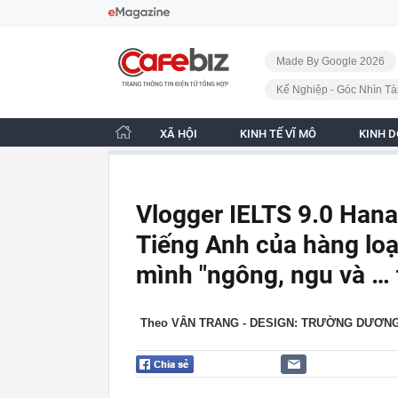
Bỏ qua điều hướng
CafeBiz - Trang chủ
Made By Google 2026
Kế Nghiệp - Góc Nhìn Tà
XÃ HỘI
KINH TẾ VĨ MÔ
KINH 
Vlogger IELTS 9.0 Hana
Tiếng Anh của hàng loạ
mình "ngông, ngu và … 
Theo VÂN TRANG - DESIGN: TRƯỜNG DƯƠN