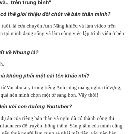
và… trên trung bình"
có thể giới thiệu đôi chút về bản thân mình?
tuổi, là cựu chuyên Anh Năng khiếu và làm video trên
n tại mình đang sống và làm công việc lập trình viên ở bên
ất về Nhung là?
h.
 mà không phải một cái tên khác nhỉ?
a từ Vocabulary trong tiếng Anh cũng mang nghĩa từ vựng,
quá nên mình chọn một từ sang hơn. Vậy thôi!
ến với con đường Youtuber?
dự án của riêng bản thân và nghĩ dù có thành công thì
nfluencers để truyền thông thêm. Sản phẩm của mình cũng
 nếu thuê người làm cũng sẽ phải mất tiền, vậy nên bản