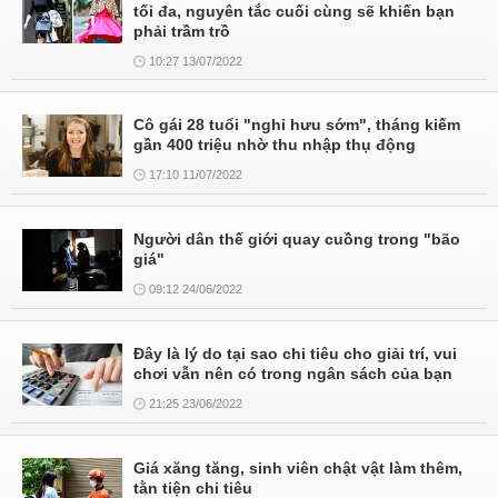
tối đa, nguyên tắc cuối cùng sẽ khiến bạn
phải trầm trồ
10:27 13/07/2022
Cô gái 28 tuổi "nghỉ hưu sớm", tháng kiếm
gần 400 triệu nhờ thu nhập thụ động
17:10 11/07/2022
Người dân thế giới quay cuồng trong "bão
giá"
09:12 24/06/2022
Đây là lý do tại sao chi tiêu cho giải trí, vui
chơi vẫn nên có trong ngân sách của bạn
21:25 23/06/2022
Giá xăng tăng, sinh viên chật vật làm thêm,
tằn tiện chi tiêu