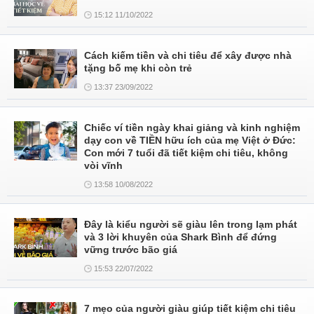
15:12 11/10/2022
Cách kiếm tiền và chi tiêu để xây được nhà
tặng bố mẹ khi còn trẻ
13:37 23/09/2022
Chiếc ví tiền ngày khai giảng và kinh nghiệm
dạy con về TIỀN hữu ích của mẹ Việt ở Đức:
Con mới 7 tuổi đã tiết kiệm chi tiêu, không
vòi vĩnh
13:58 10/08/2022
Đây là kiểu người sẽ giàu lên trong lạm phát
và 3 lời khuyên của Shark Bình để đứng
vững trước bão giá
15:53 22/07/2022
7 mẹo của người giàu giúp tiết kiệm chi tiêu