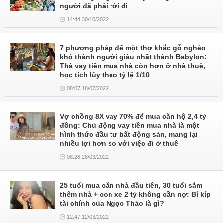
người đã phải rời đi
14:44 30/10/2022
7 phương pháp để một thợ khắc gỗ nghèo
khó thành người giàu nhất thành Babylon:
Thà vay tiền mua nhà còn hơn ở nhà thuê,
học tích lũy theo tỷ lệ 1/10
08:07 18/07/2022
Vợ chồng 8X vay 70% để mua căn hộ 2,4 tỷ
đồng: Chủ động vay tiền mua nhà là một
hình thức đầu tư bất động sản, mang lại
nhiều lợi hơn so với việc đi ở thuê
08:28 28/03/2022
25 tuổi mua căn nhà đầu tiên, 30 tuổi sắm
thêm nhà + con xe 2 tỷ không cần nợ: Bí kíp
tài chính của Ngọc Thảo là gì?
12:47 12/03/2022