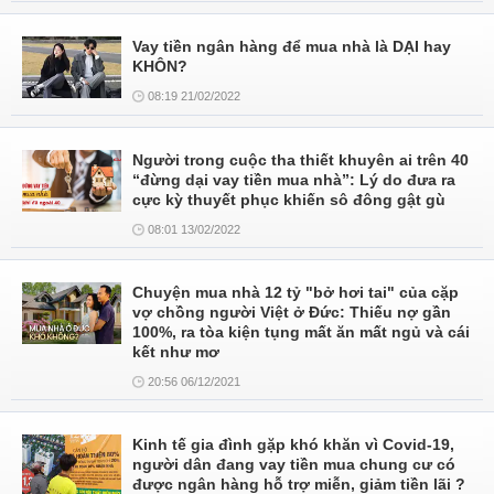
Vay tiền ngân hàng để mua nhà là DẠI hay
KHÔN?
08:19 21/02/2022
Người trong cuộc tha thiết khuyên ai trên 40
“đừng dại vay tiền mua nhà”: Lý do đưa ra
cực kỳ thuyết phục khiến sô đông gật gù
08:01 13/02/2022
Chuyện mua nhà 12 tỷ "bở hơi tai" của cặp
vợ chồng người Việt ở Đức: Thiếu nợ gần
100%, ra tòa kiện tụng mất ăn mất ngủ và cái
kết như mơ
20:56 06/12/2021
Kinh tế gia đình gặp khó khăn vì Covid-19,
người dân đang vay tiền mua chung cư có
được ngân hàng hỗ trợ miễn, giảm tiền lãi ?