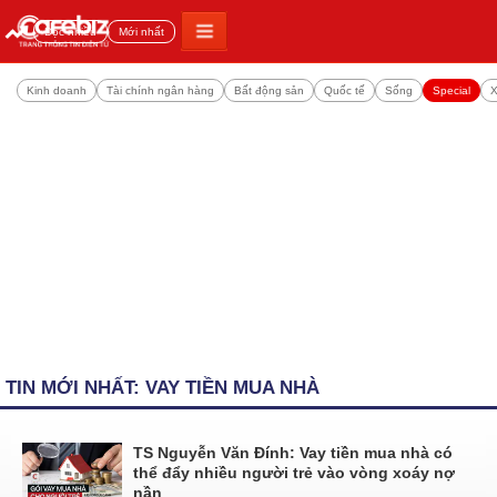
Đọc nhiều
Mới nhất
Kinh doanh
Tài chính ngân hàng
Bất động sản
Quốc tế
Sống
Special
X
TIN MỚI NHẤT: VAY TIỀN MUA NHÀ
TS Nguyễn Văn Đính: Vay tiền mua nhà có
thể đẩy nhiều người trẻ vào vòng xoáy nợ
nần