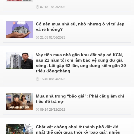
07:18 18/03/2025
Có nên mua nhà cũ, nhỏ nhưng ở vị trí đẹp
và rẻ không?
21:05 01/06/2023
Vay tiền mua nhà gần khu đất sắp có KCN,
sau 21 năm tôi chỉ làm bảo vệ cũng dư giả
sống: Lãi gấp 62 lần, ung dung kiếm gần 30
triệu đồng/tháng
15:40 08/04/2023
Mua nhà trong “bão giá”: Phải cắt giảm chi
tiêu để trả nợ
09:14 29/12/2022
Chật vật chống chọi ở thành phố đắt đỏ
nhất thế giới giữa thời kỳ 'bão giá', nhiều