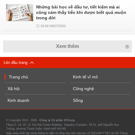
Những bài học về đầu tư, tiết kiệm mà ai
cũng cảm thấy tiếc khi được biết quá muộn
trong đời
19:00 09/07/2020
Xem thêm
Lên đầu trang
Trang chủ
Kinh tế vĩ mô
Xã hội
Công nghệ
Kinh doanh
Sống
© Copyright 2012 - 2026 -
Công ty Cổ phần VCCorp.
Tầng 17, 19, 20, 21 Toà nhà Center Building - Hapulico Complex, Số 01, phố Nguyễn Huy
Tưởng, phường Thanh Xuân, thành phố Hà Nội
Giấy phép thiết lập trang thông tin điện tử tổng hợp trên internet số 3321/GP-TTĐT do Sở Thông