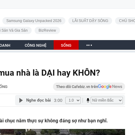
Samsung Galaxy Unpacked 2026
LÃI SUẤT DẬY SÓNG
CHỦ SHO
i Sản Và Gia Sản
BizReview
DOANH
CÔNG NGHỆ
SỐNG
 mua nhà là DẠI hay KHÔN?
ỐNG
Theo dõi Cafebiz.vn trên
3:00
Nghe đọc bài
vài chục năm thực sự không đáng sợ như bạn nghĩ.