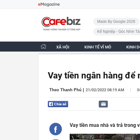
Bỏ qua điều hướng
CafeBiz - Trang chủ
Made By Google 2026
Kế Nghiệp - Góc Nhìn Tà
XÃ HỘI
KINH TẾ VĨ MÔ
KINH 
Vay tiền ngân hàng để
|
Theo Thanh Phú
|
21/02/2022 08:19 AM
S
Vay tiền mua nhà và trả trong 