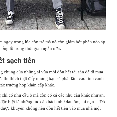
m ngay trong lúc còn trẻ mà nó còn giảm bớt phần nào áp
khổng lồ trong thời gian ngắn nữa.
ết sạch tiền
rạng chung của những ai vừa mới dồn hết tài sản để đi mua
c thì thích thật đấy nhưng bạn sẽ phải lâm vào tình cảnh
các trường hợp khẩn cấp khác.
chỉ có nhu cầu ở mà còn có cả các nhu cầu khác như ăn,
rí, đặc biệt là những lúc cấp bách như đau ốm, tai nạn… Đó
ời được khuyên không nên dồn hết tiền vào mua nhà một