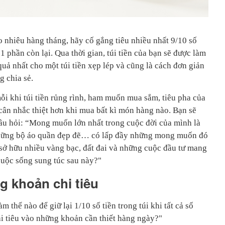
o nhiêu hàng tháng, hãy cố gắng tiêu nhiều nhất 9/10 số
1 phần còn lại. Qua thời gian, túi tiền của bạn sẽ được làm
quả nhất cho một túi tiền xẹp lép và cũng là cách đơn giản
g chia sẻ.
ỗi khi túi tiền rủng rình, ham muốn mua sắm, tiêu pha của
 cân nhắc thiệt hơn khi mua bất kì món hàng nào. Bạn sẽ
âu hỏi: “Mong muốn lớn nhất trong cuộc đời của mình là
những bộ áo quần đẹp đẽ… có lấp đầy những mong muốn đó
sở hữu nhiều vàng bạc, đất đai và những cuộc đầu tư mang
 cuộc sống sung túc sau này?"
g khoản chi tiêu
 thế nào để giữ lại 1/10 số tiền trong túi khi tất cả số
i tiêu vào những khoản cần thiết hàng ngày?"