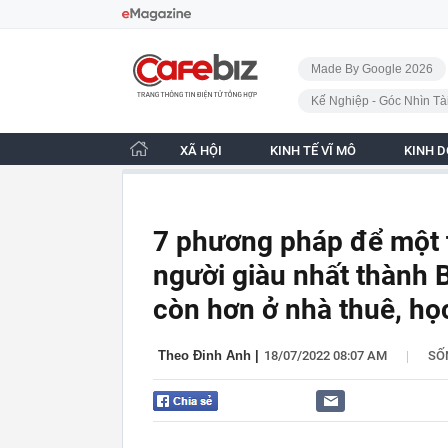
Bỏ qua điều hướng
CafeBiz - Trang chủ
Made By Google 2026
Kế Nghiệp - Góc Nhìn Tà
XÃ HỘI
KINH TẾ VĨ MÔ
KINH 
7 phương pháp để một 
người giàu nhất thành 
còn hơn ở nhà thuê, học 
|
Theo Đinh Anh
|
18/07/2022 08:07 AM
SỐ