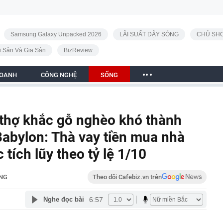
Samsung Galaxy Unpacked 2026
LÃI SUẤT DẬY SÓNG
CHỦ SHO
i Sản Và Gia Sản
BizReview
DOANH
CÔNG NGHỆ
SỐNG
thợ khắc gỗ nghèo khó thành
Babylon: Thà vay tiền mua nhà
tích lũy theo tỷ lệ 1/10
NG
Theo dõi Cafebiz.vn trên
6:57
Nghe đọc bài