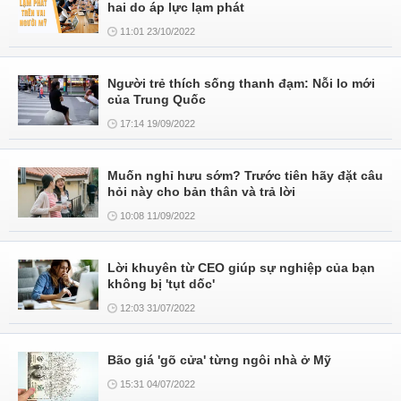
hai do áp lực lạm phát
11:01 23/10/2022
Người trẻ thích sống thanh đạm: Nỗi lo mới
của Trung Quốc
17:14 19/09/2022
Muốn nghỉ hưu sớm? Trước tiên hãy đặt câu
hỏi này cho bản thân và trả lời
10:08 11/09/2022
Lời khuyên từ CEO giúp sự nghiệp của bạn
không bị 'tụt dốc'
12:03 31/07/2022
Bão giá 'gõ cửa' từng ngôi nhà ở Mỹ
15:31 04/07/2022