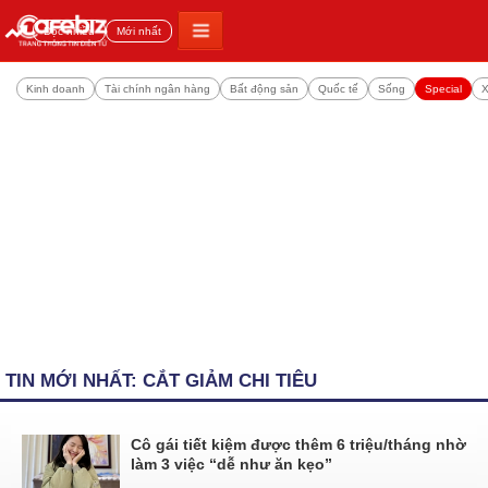
Đọc nhiều
Mới nhất
Kinh doanh
Tài chính ngân hàng
Bất động sản
Quốc tế
Sống
Special
X
TIN MỚI NHẤT: CẮT GIẢM CHI TIÊU
Cô gái tiết kiệm được thêm 6 triệu/tháng nhờ
làm 3 việc “dễ như ăn kẹo”