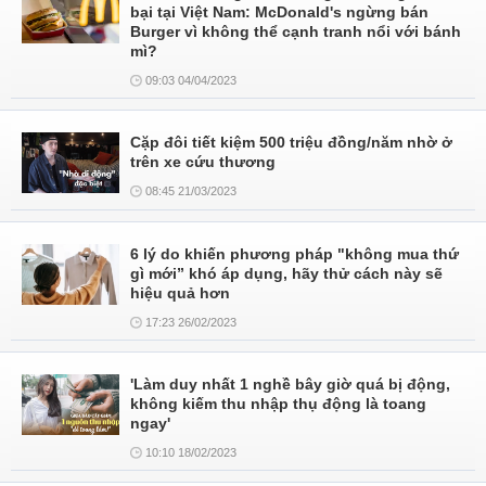
bại tại Việt Nam: McDonald's ngừng bán
Burger vì không thể cạnh tranh nổi với bánh
mì?
09:03 04/04/2023
Cặp đôi tiết kiệm 500 triệu đồng/năm nhờ ở
trên xe cứu thương
08:45 21/03/2023
6 lý do khiến phương pháp "không mua thứ
gì mới” khó áp dụng, hãy thử cách này sẽ
hiệu quả hơn
17:23 26/02/2023
'Làm duy nhất 1 nghề bây giờ quá bị động,
không kiếm thu nhập thụ động là toang
ngay'
10:10 18/02/2023