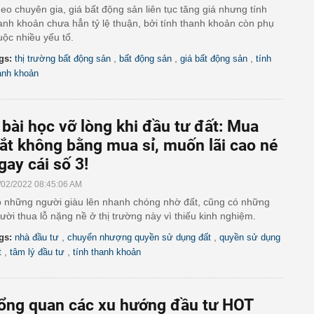
eo chuyên gia, giá bất động sản liên tục tăng giá nhưng tính
anh khoản chưa hẳn tỷ lệ thuận, bởi tính thanh khoản còn phụ
uộc nhiều yếu tố.
,
,
,
gs:
thị trường bất động sản
bất động sản
giá bất động sản
tính
anh khoản
 bài học vỡ lòng khi đầu tư đất: Mua
ắt không bằng mua sỉ, muốn lãi cao né
gay cái số 3!
/02/2022 08:45:06 AM
 những người giàu lên nhanh chóng nhờ đất, cũng có những
ười thua lỗ nặng nề ở thị trường này vì thiếu kinh nghiệm.
,
,
gs:
nhà đầu tư
chuyển nhượng quyền sử dụng đất
quyền sử dụng
,
,
t
tâm lý đầu tư
tính thanh khoản
ổng quan các xu hướng đầu tư HOT