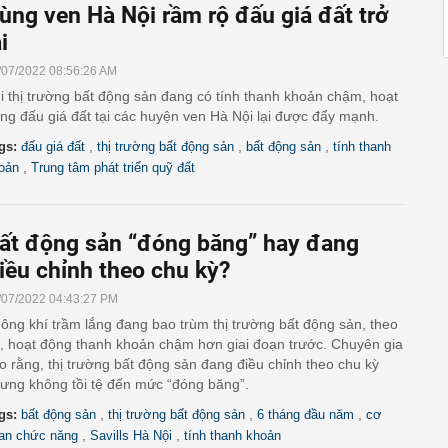
ùng ven Hà Nội rầm rộ đấu giá đất trở
i
/07/2022 08:56:26 AM
i thị trường bất động sản đang có tính thanh khoản chậm, hoạt
ng đấu giá đất tại các huyện ven Hà Nội lại được đẩy mạnh.
,
,
,
gs:
đấu giá đất
thị trường bất động sản
bất động sản
tính thanh
,
oản
Trung tâm phát triển quỹ đất
ất động sản “đóng băng” hay đang
iều chỉnh theo chu kỳ?
/07/2022 04:43:27 PM
ông khí trầm lắng đang bao trùm thị trường bất động sản, theo
, hoạt động thanh khoản chậm hơn giai đoạn trước. Chuyên gia
o rằng, thị trường bất động sản đang điều chỉnh theo chu kỳ
ưng không tồi tệ đến mức “đóng băng”.
,
,
,
gs:
bất động sản
thị trường bất động sản
6 tháng đầu năm
cơ
,
,
an chức năng
Savills Hà Nội
tính thanh khoản