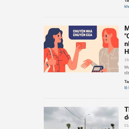
Ta
kh
M
"
n
H
18
Mu
tố
Ta
lộ
T
d
01