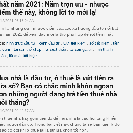
hất năm 2021: Nắm trọn ưu - nhược
iểm thế này, không lời to mới lạ!
/12/2021 08:18:04 AM
ìn lại những ưu - nhược điểm của các xu hướng đầu tư nổi bật
a năm 2021 để xem đâu mới là thứ phù hợp để rót tiền nhất.
,
,
,
,
gs:
hình thức đầu tư
kênh đầu tư
Gửi tiết kiệm
sổ tiết kiệm
tiền
,
,
,
,
ết kiệm
tài sản thế chấp
lãi suất thấp
tài sản giá trị
tính thanh
,
oản
lãi suất tiết kiệm
ua nhà là đầu tư, ở thuê là vứt tiền ra
ửa sổ? Bạn có chắc mình khôn ngoan
ơn những người đang trả tiền thuê nhà
ỗi tháng?
/10/2021 01:41:37 AM
n thuê nhà hay gom tiền đó để mua nhà là câu hỏi từng khiến
iều người đắn đo. Trong bài viết này, chúng ta sẽ bàn luận lý do
 sao có đôi khi ở thuê lại là sự lựa chọn tốt hơn.