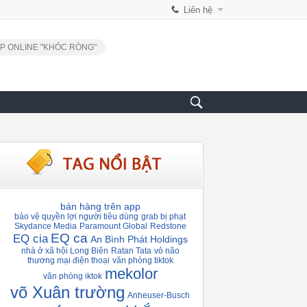
Liên hệ
P ONLINE "KHÓC RÒNG"
bán hàng trên app
bảo vệ quyền lợi người tiêu dùng
grab bị phạt
Skydance Media
Paramount Global
Redstone
EQ ca
EQ cia
An Bình Phát Holdings
nhà ở xã hội Long Biên
Ratan Tata
vỏ não
thương mại điện thoại
văn phòng tiktok
mekolor
văn phòng iktok
võ Xuân trường
Anheuser-Busch