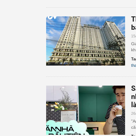
T
b
15
Gi
kh
Ta
th
S
n
l
26
"A
că