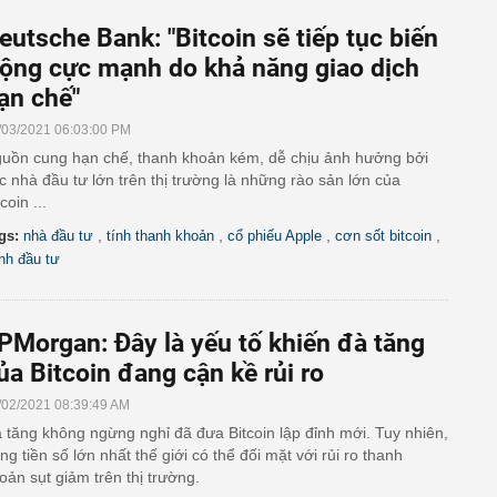
eutsche Bank: "Bitcoin sẽ tiếp tục biến
ộng cực mạnh do khả năng giao dịch
ạn chế"
/03/2021 06:03:00 PM
uồn cung hạn chế, thanh khoản kém, dễ chịu ảnh hưởng bởi
c nhà đầu tư lớn trên thị trường là những rào sản lớn của
coin ...
,
,
,
,
gs:
nhà đầu tư
tính thanh khoản
cổ phiếu Apple
cơn sốt bitcoin
nh đầu tư
PMorgan: Đây là yếu tố khiến đà tăng
ủa Bitcoin đang cận kề rủi ro
/02/2021 08:39:49 AM
 tăng không ngừng nghỉ đã đưa Bitcoin lập đỉnh mới. Tuy nhiên,
ng tiền số lớn nhất thế giới có thể đối mặt với rủi ro thanh
oản sụt giảm trên thị trường.