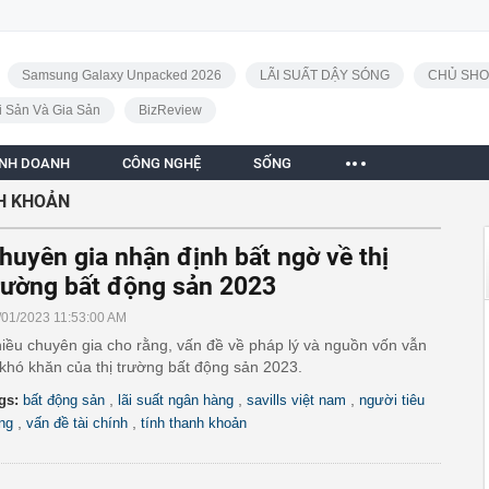
Samsung Galaxy Unpacked 2026
LÃI SUẤT DẬY SÓNG
CHỦ SHO
i Sản Và Gia Sản
BizReview
INH DOANH
CÔNG NGHỆ
SỐNG
H KHOẢN
huyên gia nhận định bất ngờ về thị
rường bất động sản 2023
/01/2023 11:53:00 AM
iều chuyên gia cho rằng, vấn đề về pháp lý và nguồn vốn vẫn
 khó khăn của thị trường bất động sản 2023.
,
,
,
gs:
bất động sản
lãi suất ngân hàng
savills việt nam
người tiêu
,
,
ng
vấn đề tài chính
tính thanh khoản