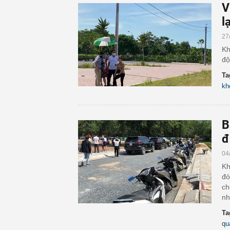
V
lạ
27
Kh
độ
Ta
kh
B
đ
04
Kh
đó
ch
nh
Ta
qu