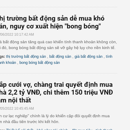
hị trường bất động sản dễ mua khó
án, nguy cơ xuất hiện "bong bóng"
/06/2022 10:17:42 AM
á bất động sản tăng quá cao khiến tính thanh khoản không còn,
i đó, bong bóng bất động sản sẽ vỡ gây hệ lụy cho nền kinh tế.
,
,
,
gs:
thị trường bất động sản
bất động sản
giá bất động sản
tính
,
anh khoản
bong bóng bất động sản
ắp cưới vợ, chàng trai quyết định mua
hà 2,2 tỷ VNĐ, chi thêm 150 triệu VNĐ
àm nội thất
/05/2022 10:45:45 AM
n cư lạc nghiệp" chính là lý do khiến cặp đôi quyết định mua
n nhà đầu tiên trước khi kết hôn.