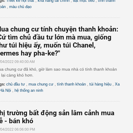
,
,
,
gs:
Thiết kế nội thất
khả năng tài chính
đặt mục tiêu
tính thanh
,
oản
màu chủ đạo
ua chung cư tính chuyện thanh khoản:
Cứ tìm chủ đầu tư lớn mà mua, giống
hư túi hiệu ấy, muốn túi Chanel,
ermes hay pha-ke?"
/04/2022 09:40:00 AM
a chung cư đã khó, giờ làm sao mua nhà có tính thanh khoản
t lại càng khó hơn.
,
,
,
,
gs:
chủ đầu tư
mua chung cư
tính thanh khoản
túi hàng hiệu
Xa
,
 Hà Nội
hệ thống an ninh
hị trường bất động sản lâm cảnh mua
ễ - bán khó
/04/2022 06:06:00 PM