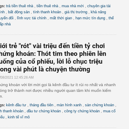
,
,
,
gs:
trả tiền thuê nhà
tiền thuê nhà
mua nhà mới
chuyên gia tài
,
,
,
,
ính
bất động sản
tính thanh khoản
giá thị trường
khả năng
,
,
,
,
uyển đổi
lĩnh vực tài chính
mất thời gian
hạn mức tín dụng
thế
ấp nhà
iới trẻ "rót" vài triệu đến tiền tỷ chơi
hứng khoán: Thót tim theo phiên lên
uống của cổ phiếu, lời lỗ chục triệu
rong vài phút là chuyện thường
/08/2021 12:45:26 AM
ứng khoán với lời mời gọi là kênh đầu tư ít rủi ro nhất và nhanh
óng trở thành nơi được nhiều người quan tâm khi muốn kiếm
ền.
,
,
,
,
gs:
kênh đầu tư
tháng đầu tiên
màn hình xanh
sàn chứng khoán
,
,
,
nh thanh khoản
đầu tư chứng khoán
công ty chứng khoán
mua cổ
,
iếu
kinh tế vĩ mô