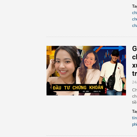
Ta
ch
ch
ch
G
c
x
t
24
Ch
ch
ti
Ta
tí
ph