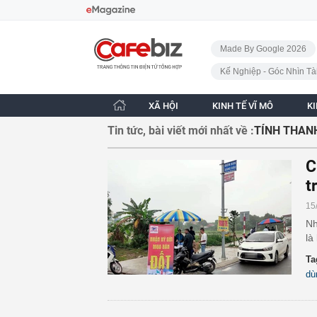
Bỏ qua điều hướng
CafeBiz - Trang chủ
Made By Google 2026
Kế Nghiệp - Góc Nhìn Tà
XÃ HỘI
KINH TẾ VĨ MÔ
K
Tin tức, bài viết mới nhất về :
TÍNH THAN
C
t
15
Nh
là
Ta
dù