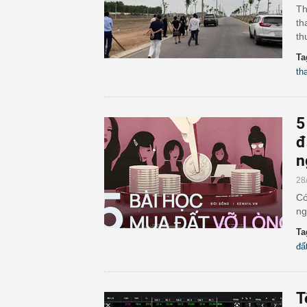
Th
th
th
Ta
th
5
đ
n
28
Có
ng
Ta
đấ
T