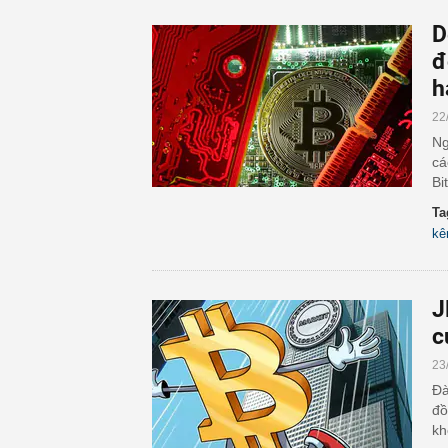
D
đ
h
22
Ng
cá
Bit
Ta
kê
J
c
23
Đà
đồ
kh