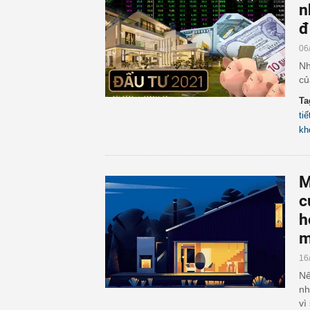
n
đ
06
Nh
củ
Ta
ti
kh
M
c
h
m
16
Nê
nh
vì