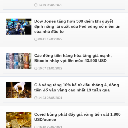
13:49 06/04/2022
Dow Jones tăng hơn 500 điểm khi quyết
định nâng lãi suất của Fed củng cố niềm tin
của nhà đầu tư
08:41 17/03/2022
Các đồng tiền hàng hóa tăng giá mạnh,
Bitcoin nhảy vọt lên mức 43.500 USD
10:07 21/01/2022
Giá vàng tăng 10% kể từ đầu tháng 4, dòng
tiền đổ vào vàng cao nhất 19 tuần qua
14:23 26/05/2021
Covid bùng phát đẩy giá vàng tiến sát 1.800
USD/ounce
16:40 22/04/2021