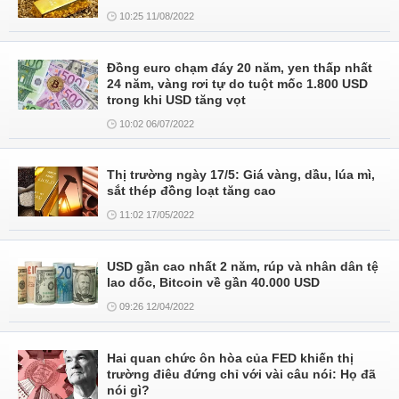
10:25 11/08/2022
Đồng euro chạm đáy 20 năm, yen thấp nhất
24 năm, vàng rơi tự do tuột mốc 1.800 USD
trong khi USD tăng vọt
10:02 06/07/2022
Thị trường ngày 17/5: Giá vàng, dầu, lúa mì,
sắt thép đồng loạt tăng cao
11:02 17/05/2022
USD gần cao nhất 2 năm, rúp và nhân dân tệ
lao dốc, Bitcoin về gần 40.000 USD
09:26 12/04/2022
Hai quan chức ôn hòa của FED khiến thị
trường điêu đứng chỉ với vài câu nói: Họ đã
nói gì?