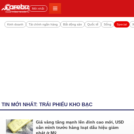
Đọc nhiều
Mới nhất
Kinh doanh
Tài chính ngân hàng
Bất động sản
Quốc tế
Sống
Special
X
TIN MỚI NHẤT: TRÁI PHIẾU KHO BẠC
Giá vàng tăng mạnh lên đỉnh cao mới, USD
oằn mình trước hàng loạt dấu hiệu giảm
phát ở Mỹ