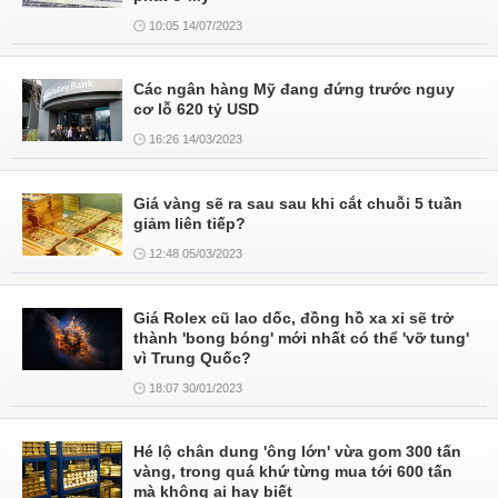
10:05 14/07/2023
Các ngân hàng Mỹ đang đứng trước nguy
cơ lỗ 620 tỷ USD
16:26 14/03/2023
Giá vàng sẽ ra sau sau khi cắt chuỗi 5 tuần
giảm liên tiếp?
12:48 05/03/2023
Giá Rolex cũ lao dốc, đồng hồ xa xỉ sẽ trở
thành 'bong bóng' mới nhất có thể 'vỡ tung'
vì Trung Quốc?
18:07 30/01/2023
Hé lộ chân dung 'ông lớn' vừa gom 300 tấn
vàng, trong quá khứ từng mua tới 600 tấn
mà không ai hay biết