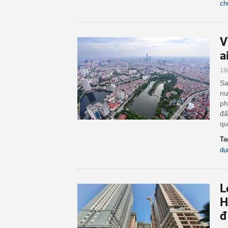
ch
V
a
19
Sa
nư
ph
đấ
qu
Ta
dụ
L
H
đ