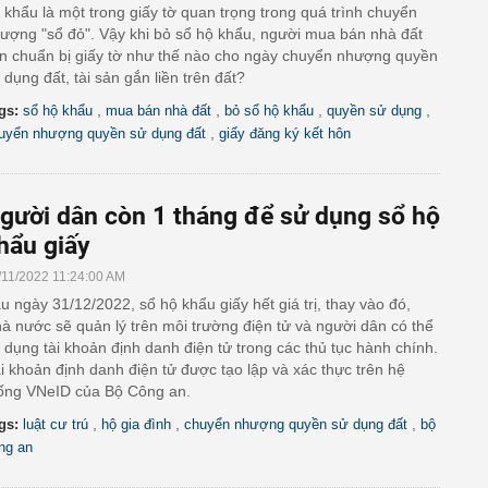
 khẩu là một trong giấy tờ quan trọng trong quá trình chuyển
ượng "sổ đỏ". Vậy khi bỏ sổ hộ khẩu, người mua bán nhà đất
n chuẩn bị giấy tờ như thế nào cho ngày chuyển nhượng quyền
 dụng đất, tài sản gắn liền trên đất?
,
,
,
,
gs:
sổ hộ khẩu
mua bán nhà đất
bỏ sổ hộ khẩu
quyền sử dụng
,
uyển nhượng quyền sử dụng đất
giấy đăng ký kết hôn
gười dân còn 1 tháng để sử dụng sổ hộ
hẩu giấy
/11/2022 11:24:00 AM
u ngày 31/12/2022, sổ hộ khẩu giấy hết giá trị, thay vào đó,
à nước sẽ quản lý trên môi trường điện tử và người dân có thể
 dụng tài khoản định danh điện tử trong các thủ tục hành chính.
i khoản định danh điện tử được tạo lập và xác thực trên hệ
ống VNeID của Bộ Công an.
,
,
,
gs:
luật cư trú
hộ gia đình
chuyển nhượng quyền sử dụng đất
bộ
ng an