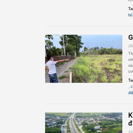
Ta
bộ
G
28
Th
vớ
và
cơ
Ta
,
c
đấ
K
đ
11