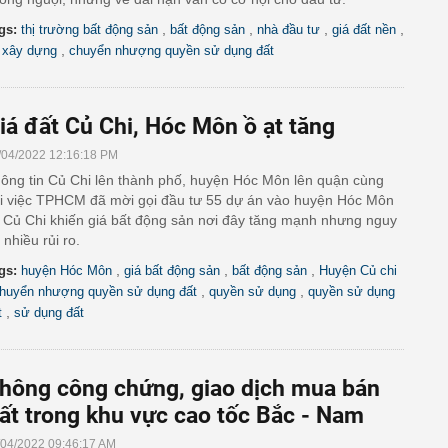
,
,
,
,
gs:
thị trường bất động sản
bất động sản
nhà đầu tư
giá đất nền
,
 xây dựng
chuyển nhượng quyền sử dụng đất
iá đất Củ Chi, Hóc Môn ồ ạt tăng
/04/2022 12:16:18 PM
ông tin Củ Chi lên thành phố, huyện Hóc Môn lên quận cùng
i việc TPHCM đã mời gọi đầu tư 55 dự án vào huyện Hóc Môn
 Củ Chi khiến giá bất động sản nơi đây tăng mạnh nhưng nguy
 nhiều rủi ro.
,
,
,
gs:
huyện Hóc Môn
giá bất động sản
bất động sản
Huyện Củ chi
,
,
huyển nhượng quyền sử dụng đất
quyền sử dụng
quyền sử dụng
,
t
sử dụng đất
hông công chứng, giao dịch mua bán
ất trong khu vực cao tốc Bắc - Nam
/04/2022 09:46:17 AM