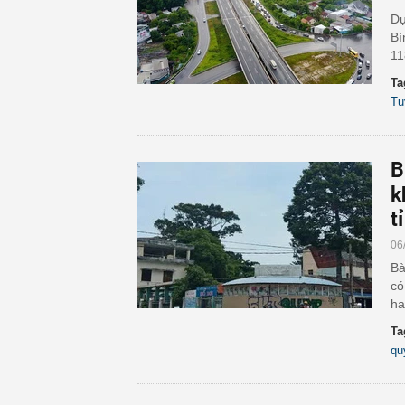
Dự
Bì
11
Ta
Tu
B
k
tỉ
06
Bà
có
ha
Ta
qu