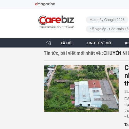
Bỏ qua điều hướng
CafeBiz - Trang chủ
Made By Google 2026
Kế Nghiệp - Góc Nhìn Tà
XÃ HỘI
KINH TẾ VĨ MÔ
K
Tin tức, bài viết mới nhất về :
CHUYỂN NH
C
n
t
22
Cô
dụ
th
- 
Ta