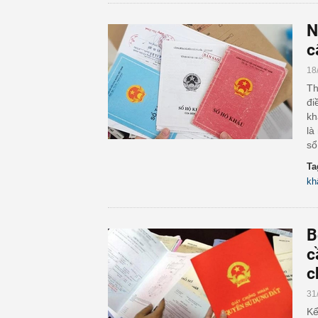
N
c
18
Th
đi
kh
là
sổ
Ta
kh
B
c
c
31
Kể