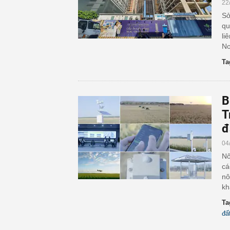
22
Sở
qu
li
No
Ta
B
T
đ
04
Nô
cá
nô
kh
Ta
đấ