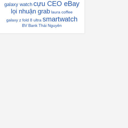
cựu CEO eBay
galaxy watch
lọi nhuận grab
laura coffee
smartwatch
galaxy z fold 8 ultra
BV Bank Thái Nguyên