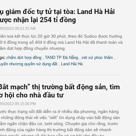
ụ giám đốc tự tử tại tòa: Land Hà Hải
ược nhận lại 254 tỉ đồng
/05/2022 09:21:25 AM
iên toà kết thúc lúc 20 giờ 30 phút, theo đó Sudico được hưởng
0 tỉ đồng trong số 404 tỉ đồng mà Land Hà Hải đã thanh toán và
ấm dứt hợp đồng chuyển nhượng.
,
,
,
gs:
chấm dứt hợp đồng
TAND TP Đà Nẵng
xét xử phúc thẩm
,
uyển nhượng quyền sử dụng đất
Land Hải Hà
Bắt mạch” thị trường bất động sản, tìm
ơ hội cho nhà đầu tư
/05/2022 05:15:00 PM
ước thực trạng sốt đất diễn ra ở nhiều địa phương, ngân hàng
 những động thái về việc “siết” tín dụng chảy vào bất động sản
ằm ngăn chặn đầu cơ, lướt sóng. Chuyên gia cho rằng, trước
nh động của ngân hàng thị trường bất động sản sẽ nhanh
óng nguội, nhưng về dài hạn vẫn có cơ hội cho đầu tư.