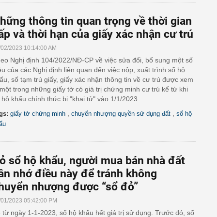
hững thông tin quan trọng về thời gian
ấp và thời hạn của giấy xác nhận cư trú
/02/2023 10:14:00 AM
eo Nghị định 104/2022/NĐ-CP về việc sửa đổi, bổ sung một số
ều của các Nghị định liên quan đến việc nộp, xuất trình sổ hộ
ẩu, số tạm trú giấy, giấy xác nhận thông tin về cư trú được xem
 một trong những giấy tờ có giá trị chứng minh cư trú kể từ khi
 hộ khẩu chính thức bị "khai tử" vào 1/1/2023.
,
,
gs:
giấy tờ chứng minh
chuyển nhượng quyền sử dụng đất
sổ hộ
ẩu
ỏ sổ hộ khẩu, người mua bán nhà đất
ần nhớ điều này để tránh không
huyển nhượng được “sổ đỏ”
/01/2023 05:42:00 PM
 từ ngày 1-1-2023, sổ hộ khẩu hết giá trị sử dụng. Trước đó, sổ