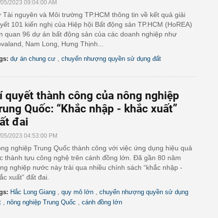
/05/2023 09:04:00 AM
 Tài nguyên và Môi trường TP.HCM thông tin về kết quả giải
yết 101 kiến nghị của Hiệp hội Bất động sản TP.HCM (HoREA)
ên quan 96 dự án bất động sản của các doanh nghiệp như
valand, Nam Long, Hưng Thịnh...
,
gs:
dự án chung cư
chuyển nhượng quyền sử dụng đất
í quyết thành công của nông nghiệp
rung Quốc: “Khắc nhập - khắc xuất”
ất đai
/05/2023 04:53:00 PM
ng nghiệp Trung Quốc thành công với việc ứng dụng hiệu quả
c thành tựu công nghệ trên cánh đồng lớn. Đã gần 80 năm
ng nghiệp nước này trải qua nhiều chính sách “khắc nhập -
ắc xuất” đất đai.
,
,
gs:
Hắc Long Giang
quy mô lớn
chuyển nhượng quyền sử dụng
,
,
t
nông nghiệp Trung Quốc
cánh đồng lớn