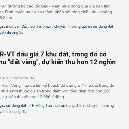
 án đường bộ cao tốc Bắc - Nam phía đông qua địa bàn tỉnh
nh Định thuộc ba dự án thành phần với tổng chiều dài khoảng
8,8 km.
,
,
,
gs:
mua bán đất
Sở Tư pháp
chuyển nhượng quyền sử dụng đất
yến đường bộ
R-VT đấu giá 7 khu đất, trong đó có
hu "đất vàng", dự kiến thu hơn 12 nghìn
/04/2022 06:53:24 PM
 Rịa - Vũng Tàu đã lên kế hoạch để đấu giá 7 khu đất trong đó
 nhiều nơi thuộc dự án trọng điểm với tổng diện tích hơn 228
, dự kiến thu về hơn 12.386 tỉ đồng.
,
,
,
gs:
sử dụng đất
TP Vũng Tàu
dự án trọng điểm
chuyển nhượng
yền sử dụng đất