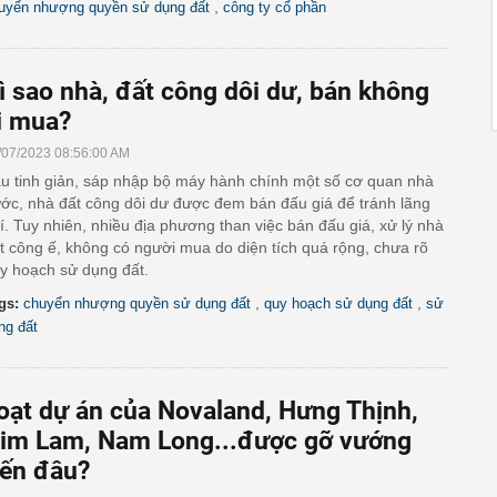
,
uyển nhượng quyền sử dụng đất
công ty cổ phần
ì sao nhà, đất công dôi dư, bán không
i mua?
/07/2023 08:56:00 AM
u tinh giản, sáp nhập bộ máy hành chính một số cơ quan nhà
ớc, nhà đất công dôi dư được đem bán đấu giá để tránh lãng
í. Tuy nhiên, nhiều địa phương than việc bán đấu giá, xử lý nhà
t công ế, không có người mua do diện tích quá rộng, chưa rõ
y hoạch sử dụng đất.
,
,
gs:
chuyển nhượng quyền sử dụng đất
quy hoạch sử dụng đất
sử
ng đất
oạt dự án của Novaland, Hưng Thịnh,
im Lam, Nam Long...được gỡ vướng
ến đâu?