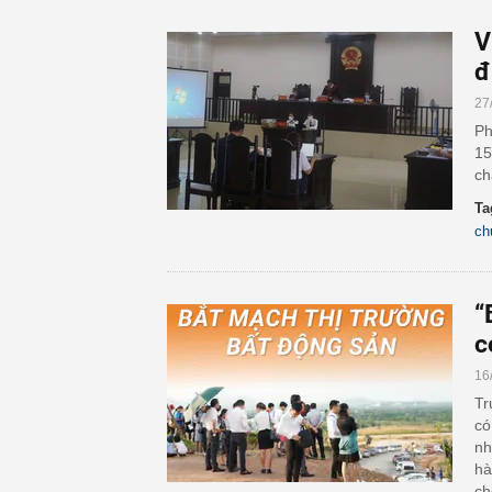
V
đ
27
Ph
15
ch
Ta
ch
“
c
16
Tr
có
nh
hà
ch