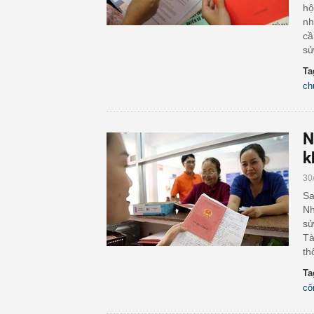
hộ
nh
cầ
sử
Ta
ch
N
k
30
Sa
Nh
sử
Tà
th
Ta
cô