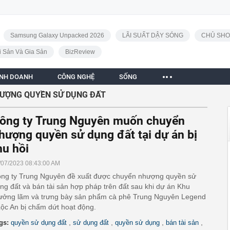
Samsung Galaxy Unpacked 2026
LÃI SUẤT DẬY SÓNG
CHỦ SHO
i Sản Và Gia Sản
BizReview
INH DOANH
CÔNG NGHỆ
SỐNG
ƯỢNG QUYỀN SỬ DỤNG ĐẤT
ông ty Trung Nguyên muốn chuyển
hượng quyền sử dụng đất tại dự án bị
hu hồi
/07/2023 08:43:00 AM
ng ty Trung Nguyên đề xuất được chuyển nhượng quyền sử
ng đất và bán tài sản hợp pháp trên đất sau khi dự án Khu
ưởng lãm và trưng bày sản phẩm cà phê Trung Nguyên Legend
Lộc An bị chấm dứt hoạt động.
,
,
,
,
gs:
quyền sử dụng đất
sử dụng đất
quyền sử dụng
bán tài sản