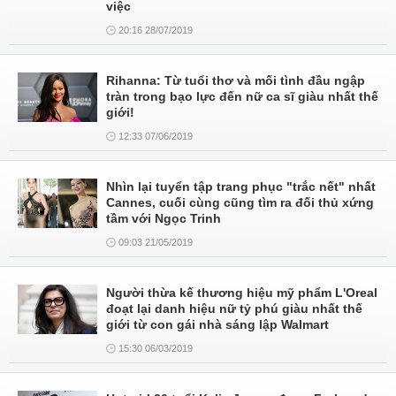
việc
20:16 28/07/2019
Rihanna: Từ tuổi thơ và mối tình đầu ngập
tràn trong bạo lực đến nữ ca sĩ giàu nhất thế
giới!
12:33 07/06/2019
Nhìn lại tuyển tập trang phục "trắc nết" nhất
Cannes, cuối cùng cũng tìm ra đối thủ xứng
tầm với Ngọc Trinh
09:03 21/05/2019
Người thừa kế thương hiệu mỹ phẩm L'Oreal
đoạt lại danh hiệu nữ tỷ phú giàu nhất thế
giới từ con gái nhà sáng lập Walmart
15:30 06/03/2019