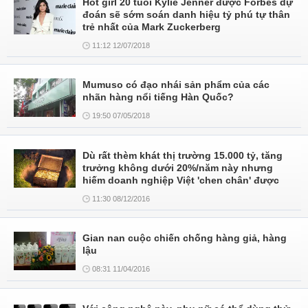
Hot girl 20 tuổi Kylie Jenner được Forbes dự
đoán sẽ sớm soán danh hiệu tỷ phú tự thân
trẻ nhất của Mark Zuckerberg
11:12 12/07/2018
Mumuso có đạo nhái sản phẩm của các
nhãn hàng nổi tiếng Hàn Quốc?
19:50 07/05/2018
Dù rất thèm khát thị trường 15.000 tỷ, tăng
trưởng không dưới 20%/năm này nhưng
hiếm doanh nghiệp Việt 'chen chân' được
11:30 08/12/2016
Gian nan cuộc chiến chống hàng giả, hàng
lậu
08:31 11/04/2016