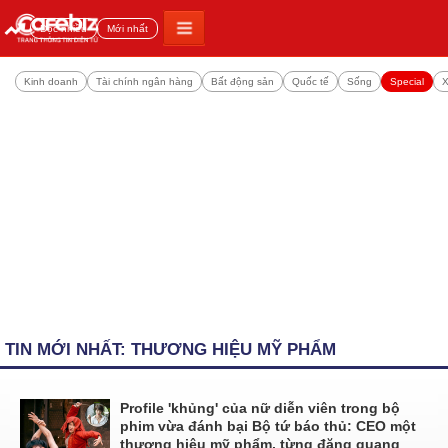
Đọc nhiều
Mới nhất
Kinh doanh
Tài chính ngân hàng
Bất động sản
Quốc tế
Sống
Special
X
TIN MỚI NHẤT: THƯƠNG HIỆU MỸ PHẨM
Profile 'khủng' của nữ diễn viên trong bộ
phim vừa đánh bại Bộ tứ báo thủ: CEO một
thương hiệu mỹ phẩm, từng đăng quang