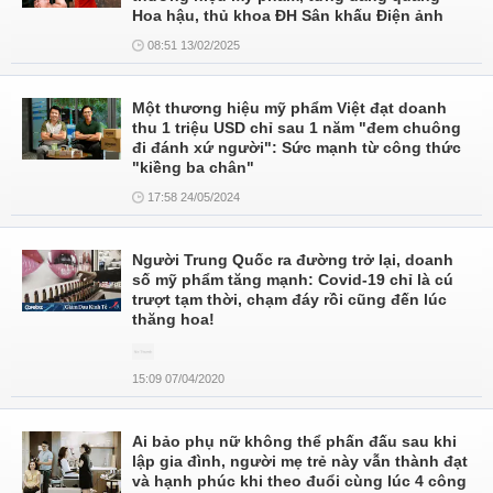
Hoa hậu, thủ khoa ĐH Sân khấu Điện ảnh
08:51 13/02/2025
Một thương hiệu mỹ phẩm Việt đạt doanh
thu 1 triệu USD chỉ sau 1 năm "đem chuông
đi đánh xứ người": Sức mạnh từ công thức
"kiềng ba chân"
17:58 24/05/2024
Người Trung Quốc ra đường trở lại, doanh
số mỹ phẩm tăng mạnh: Covid-19 chỉ là cú
trượt tạm thời, chạm đáy rồi cũng đến lúc
thăng hoa!
15:09 07/04/2020
Ai bảo phụ nữ không thể phấn đấu sau khi
lập gia đình, người mẹ trẻ này vẫn thành đạt
và hạnh phúc khi theo đuổi cùng lúc 4 công