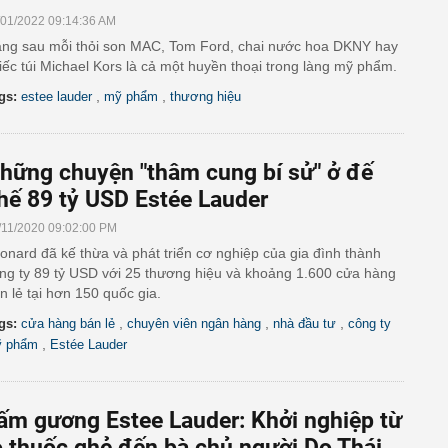
/01/2022 09:14:36 AM
ng sau mỗi thỏi son MAC, Tom Ford, chai nước hoa DKNY hay
iếc túi Michael Kors là cả một huyền thoại trong làng mỹ phẩm.
,
,
gs:
estee lauder
mỹ phẩm
thương hiệu
hững chuyện "thâm cung bí sử" ở đế
hế 89 tỷ USD Estée Lauder
/11/2020 09:02:00 PM
onard đã kế thừa và phát triển cơ nghiệp của gia đình thành
ng ty 89 tỷ USD với 25 thương hiệu và khoảng 1.600 cửa hàng
n lẻ tại hơn 150 quốc gia.
,
,
,
gs:
cửa hàng bán lẻ
chuyên viên ngân hàng
nhà đầu tư
công ty
,
 phẩm
Estée Lauder
ấm gương Estee Lauder: Khởi nghiệp từ
ọ thuốc ghẻ đến bà chủ người Do Thái