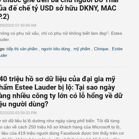
ủa đế chế tỷ USD sở hữu DKNY, MAC
P.2)
/09/2020 07:40:00 AM
hông có phụ nữ xấu, chỉ có phụ nữ không biết làm đẹp"- Estee
uder.
,
,
,
,
gs:
tiếp thị sản phẩm
người tiêu dùng
mỹ phẩm
Clinique
Estée
uder
40 triệu hồ sơ dữ liệu của đại gia mỹ
hẩm Estee Lauder bị lộ: Tại sao ngày
àng nhiều công ty lớn có lỗ hổng về dữ
iệu người dùng?
/02/2020 03:59:33 PM
 sở dữ liệu bị lộ dường như ngày càng phổ biến. Tôi đã từng
o cáo về cách 250 triệu hồ sơ khách hàng của Microsoft bị lộ,
 liệu của 419 triệu người dùng Facebook được tìm thấy trên cơ