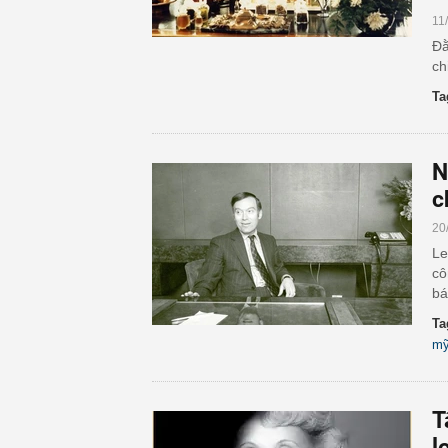
11
Đằ
ch
Ta
N
c
20
Le
cô
bá
Ta
mỹ
T
l