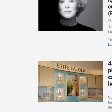
c
(
01
"K
La
Ta
La
4
p
c
l
13
Cơ
bá
dữ