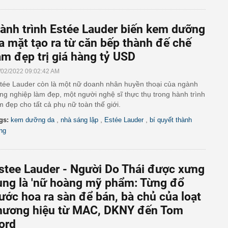
ành trình Estée Lauder biến kem dưỡng
a mặt tạo ra từ căn bếp thành đế chế
àm đẹp trị giá hàng tỷ USD
/02/2022 09:02:42 AM
tée Lauder còn là một nữ doanh nhân huyền thoại của ngành
ng nghiệp làm đẹp, một người nghệ sĩ thực thụ trong hành trình
m đẹp cho tất cả phụ nữ toàn thế giới.
,
,
,
gs:
kem dưỡng da
nhà sáng lập
Estée Lauder
bí quyết thành
ng
stee Lauder - Người Do Thái được xưng
ụng là 'nữ hoàng mỹ phẩm: Từng đổ
ước hoa ra sàn để bán, bà chủ của loạt
hương hiệu từ MAC, DKNY đến Tom
ord