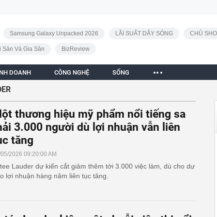
Samsung Galaxy Unpacked 2026
LÃI SUẤT DẬY SÓNG
CHỦ SHO
i Sản Và Gia Sản
BizReview
INH DOANH
CÔNG NGHỆ
SỐNG
DER
ột thương hiệu mỹ phẩm nổi tiếng sa
hải 3.000 người dù lợi nhuận vẫn liên
ục tăng
/05/2026 09:20:00 AM
tee Lauder dự kiến cắt giảm thêm tới 3.000 việc làm, dù cho dự
o lợi nhuận hàng năm liên tục tăng.