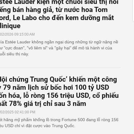
stée Lauder kiện một chuỗi siêu thị nổi
iếng bán hàng giả, từ nước hoa Tom
ord, Le Labo cho đến kem dưỡng mắt
linique
/02/2026 09:15:00 AM
ía Estée Lauder không ngần ngại dùng những từ ngữ nặng nề
ư "cực đoan", "vô liêm sỉ" và "gây hại" để mô tả hành vi của
uỗi siêu thị này.
Hội chứng Trung Quốc’ khiến một công
y 79 năm lịch sử bốc hơi 100 tỷ USD
ốn hóa, lỗ ròng 156 triệu USD, cổ phiếu
ất 78% giá trị chỉ sau 3 năm
/02/2025 02:41:00 PM
t hãng mỹ phẩm khổng lồ trong Fortune 500 đang lỗ ròng 156
iệu USD chỉ vì đặt cược vào Trung Quốc.