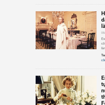
H
d
l
08
Es
cô
là
Ta
cô
E
t
n
t
F