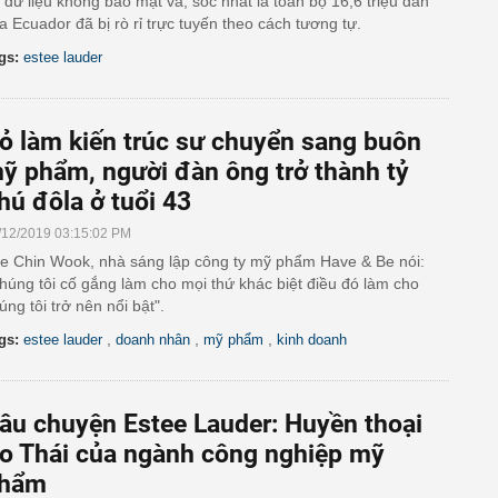
 dữ liệu không bảo mật và, sốc nhất là toàn bộ 16,6 triệu dân
a Ecuador đã bị rò rỉ trực tuyến theo cách tương tự.
gs:
estee lauder
ỏ làm kiến trúc sư chuyển sang buôn
ỹ phẩm, người đàn ông trở thành tỷ
hú đôla ở tuổi 43
/12/2019 03:15:02 PM
e Chin Wook, nhà sáng lập công ty mỹ phẩm Have & Be nói:
húng tôi cố gắng làm cho mọi thứ khác biệt điều đó làm cho
úng tôi trở nên nổi bật".
,
,
,
gs:
estee lauder
doanh nhân
mỹ phẩm
kinh doanh
âu chuyện Estee Lauder: Huyền thoại
o Thái của ngành công nghiệp mỹ
hẩm