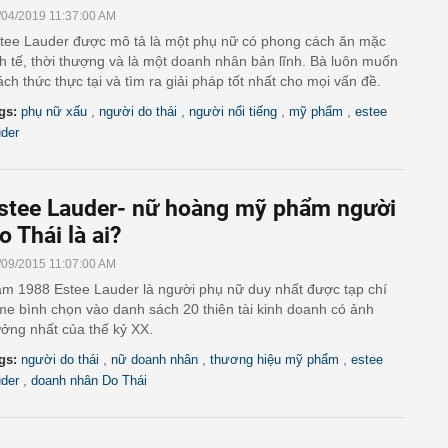
/04/2019 11:37:00 AM
tee Lauder được mô tả là một phụ nữ có phong cách ăn mặc
nh tế, thời thượng và là một doanh nhân bản lĩnh. Bà luôn muốn
ách thức thực tại và tìm ra giải pháp tốt nhất cho mọi vấn đề.
,
,
,
,
gs:
phụ nữ xấu
người do thái
người nổi tiếng
mỹ phẩm
estee
uder
stee Lauder- nữ hoàng mỹ phẩm người
o Thái là ai?
/09/2015 11:07:00 AM
m 1988 Estee Lauder là người phụ nữ duy nhất được tạp chí
me bình chọn vào danh sách 20 thiên tài kinh doanh có ảnh
ởng nhất của thế kỷ XX.
,
,
,
gs:
người do thái
nữ doanh nhân
thương hiệu mỹ phẩm
estee
,
uder
doanh nhân Do Thái