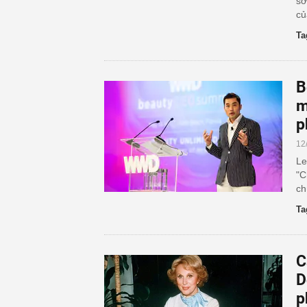
sở
củ
Ta
B
m
p
12
Le
"C
ch
Ta
C
D
p