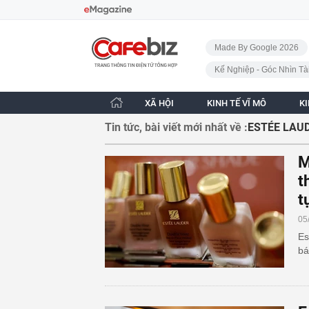
Bỏ qua điều hướng
CafeBiz - Trang chủ
Made By Google 2026
Kế Nghiệp - Góc Nhìn Tà
XÃ HỘI
KINH TẾ VĨ MÔ
K
Tin tức, bài viết mới nhất về :
ESTÉE LAU
M
t
t
05
Es
bá