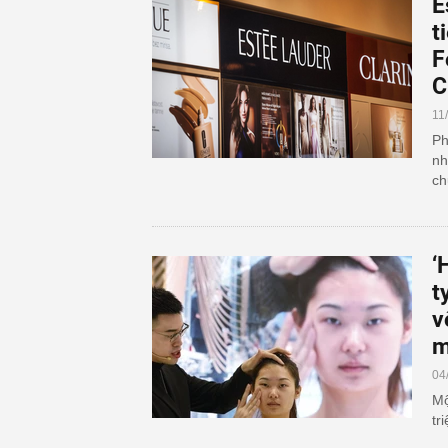
E
t
F
C
11
Ph
nh
ch
‘
t
v
m
04
Mộ
tr