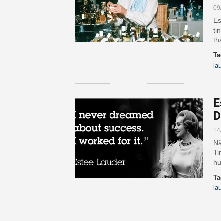
09
Es
ti
th
Ta
la
E
D
14
Nă
Ti
hư
Ta
la