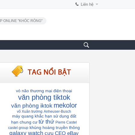
Liên hệ
P ONLINE "KHÓC RÒNG"
vỏ não
thương mại điện thoại
văn phòng tiktok
mekolor
văn phòng iktok
võ Xuân trường
Anheuser-Busch
máy quang khắc
hạn sử dụng đất
từ thứ
hạn chung cư
Pierre Castel
khủng hoàng truyền thông
castel group
galaxy watch
cựu CEO eBay