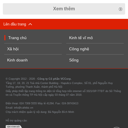
Xem thêm
Lên đầu trang
Trang chủ
Kinh tế vĩ mô
Xã hội
Công nghệ
Kinh doanh
Sống
© Copyright 2012 - 2026 -
Công ty Cổ phần VCCorp.
Tầng 17, 19, 20, 21 Toà nhà Center Building - Hapulico Complex, Số 01, phố Nguyễn Huy
Tưởng, phường Thanh Xuân, thành phố Hà Nội
Giấy phép thiết lập trang thông tin điện tử tổng hợp trên internet số 3321/GP-TTĐT do Sở Thông
tin và Truyền thông TP Hà Nội cấp ngày 03 tháng 07 năm 2019.
Điện thoại: 024 7309 5555 Máy lẻ 41294. Fax: 024-39743413
Email: info@cafebiz.vn
Chịu trách nhiệm quản lý nội dung: Bà Nguyễn Bích Minh
Hỗ trợ quảng cáo: