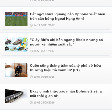
Bất ngờ chưa, quảng cáo Bphone xuất hiện
trên sân bóng Ngoại Hạng Anh!
14:11 05/11/2017
"Giày Biti's chỉ bền ngang Bita's nhưng có
người kế nhiệm xuất sắc"
00:56 06/01/2017
Cuộc sống thăng trầm của tỷ phú sở hữu
thương hiệu trà xanh C2 (P1)
10:05 09/10/2016
Bkav chính thức xác nhận Bphone 2 sẽ ra
mắt thời gian tới
10:09 29/08/2016