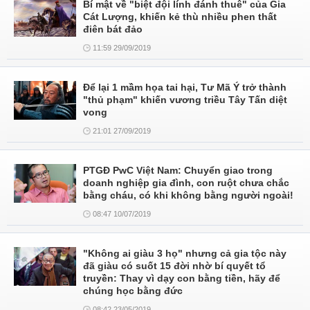
Bí mật về "biệt đội lính đánh thuê" của Gia
Cát Lượng, khiến kẻ thù nhiều phen thất
điên bát đảo
11:59 29/09/2019
Để lại 1 mầm họa tai hại, Tư Mã Ý trở thành
"thủ phạm" khiến vương triều Tây Tấn diệt
vong
21:01 27/09/2019
PTGĐ PwC Việt Nam: Chuyển giao trong
doanh nghiệp gia đình, con ruột chưa chắc
bằng cháu, có khi không bằng người ngoài!
08:47 10/07/2019
"Không ai giàu 3 họ" nhưng cả gia tộc này
đã giàu có suốt 15 đời nhờ bí quyết tổ
truyền: Thay vì dạy con bằng tiền, hãy để
chúng học bằng đức
08:42 23/05/2019