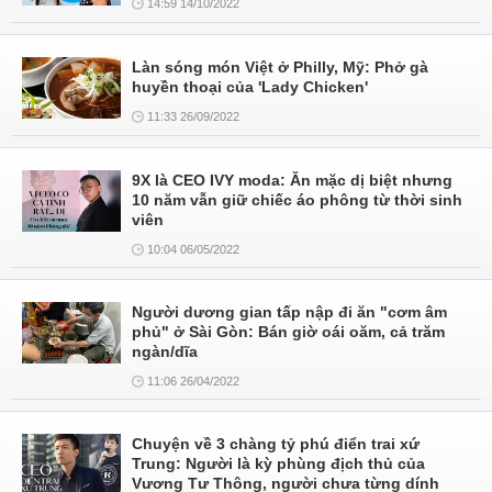
14:59 14/10/2022
Làn sóng món Việt ở Philly, Mỹ: Phở gà
huyền thoại của 'Lady Chicken'
11:33 26/09/2022
9X là CEO IVY moda: Ăn mặc dị biệt nhưng
10 năm vẫn giữ chiếc áo phông từ thời sinh
viên
10:04 06/05/2022
Người dương gian tấp nập đi ăn "cơm âm
phủ" ở Sài Gòn: Bán giờ oái oăm, cả trăm
ngàn/dĩa
11:06 26/04/2022
Chuyện về 3 chàng tỷ phú điển trai xứ
Trung: Người là kỳ phùng địch thủ của
Vương Tư Thông, người chưa từng dính