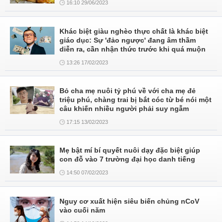
16:10 29/06/2023
Khác biệt giàu nghèo thực chất là khác biệt
giáo dục: Sự 'đảo ngược' đang âm thầm
diễn ra, cần nhận thức trước khi quá muộn
13:26 17/02/2023
Bỏ cha mẹ nuôi tỷ phú về với cha mẹ đẻ
triệu phú, chàng trai bị bắt cóc từ bé nói một
câu khiến nhiều người phải suy ngẫm
17:15 13/02/2023
Mẹ bật mí bí quyết nuôi dạy đặc biệt giúp
con đỗ vào 7 trường đại học danh tiếng
14:50 07/02/2023
Nguy cơ xuất hiện siêu biến chủng nCoV
vào cuối năm