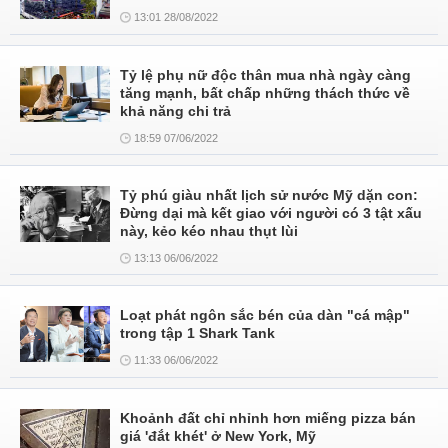
13:01 28/08/2022
Tỷ lệ phụ nữ độc thân mua nhà ngày càng
tăng mạnh, bất chấp những thách thức về
khả năng chi trả
18:59 07/06/2022
Tỷ phú giàu nhất lịch sử nước Mỹ dặn con:
Đừng dại mà kết giao với người có 3 tật xấu
này, kẻo kéo nhau thụt lùi
13:13 06/06/2022
Loạt phát ngôn sắc bén của dàn "cá mập"
trong tập 1 Shark Tank
11:33 06/06/2022
Khoảnh đất chỉ nhỉnh hơn miếng pizza bán
giá 'đắt khét' ở New York, Mỹ