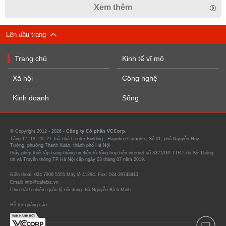
Xem thêm
Lên đầu trang
Trang chủ
Kinh tế vĩ mô
Xã hội
Công nghệ
Kinh doanh
Sống
© Copyright 2012 - 2026 -
Công ty Cổ phần VCCorp.
Tầng 17, 19, 20, 21 Toà nhà Center Building - Hapulico Complex, Số 01, phố Nguyễn Huy
Tưởng, phường Thanh Xuân, thành phố Hà Nội
Giấy phép thiết lập trang thông tin điện tử tổng hợp trên internet số 3321/GP-TTĐT do Sở Thông
tin và Truyền thông TP Hà Nội cấp ngày 03 tháng 07 năm 2019.
Điện thoại: 024 7309 5555 Máy lẻ 41294. Fax: 024-39743413
Email: info@cafebiz.vn
Chịu trách nhiệm quản lý nội dung: Bà Nguyễn Bích Minh
Hỗ trợ quảng cáo: