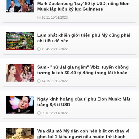
Mark Zuckerberg 'bay' 80 tỷ USD, riêng Elon
Musk lập luôn kỷ lục Guinness
10:11 10/01/2023
Lạm phát khiến giới triệu phú Mỹ cũng phải
chi tiêu dè sẻn
15:45 28/12/2022
Sam - "nữ đại gia ngầm" Vbiz, tuyển chồng
tương lai có 30-40 tỷ đồng trong tài khoản
14:15 11/12/2022
Ngày kinh hoàng của tỉ phú Elon Musk: Mất
trắng 8,6 tỉ USD
09:01 23/11/2022
Vua dầu mỏ Mỹ dặn con nên biết ơn thay vì
ghét bỏ 1 kiểu người nếu muốn trở thành