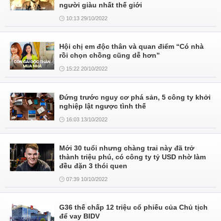
người giàu nhất thế giới
10:13 29/10/2022
Hội chị em độc thân và quan điểm “Có nhà
rồi chọn chồng cũng dễ hơn”
15:22 20/10/2022
Đứng trước nguy cơ phá sản, 5 công ty khởi
nghiệp lật ngược tình thế
16:03 13/10/2022
Mới 30 tuổi nhưng chàng trai này đã trở
thành triệu phú, có công ty tỷ USD nhờ làm
đều đặn 3 thói quen
07:39 10/10/2022
G36 thế chấp 12 triệu cổ phiếu của Chủ tịch
để vay BIDV