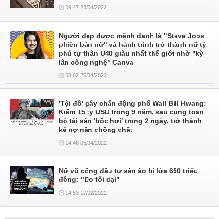
09:47 28/04/2022
Người đẹp được mệnh danh là "Steve Jobs
phiên bản nữ" và hành trình trở thành nữ tỷ
phú tự thân U40 giàu nhất thế giới nhờ "kỳ
lân công nghệ" Canva
08:02 25/04/2022
'Tội đồ' gây chấn động phố Wall Bill Hwang:
Kiếm 15 tỷ USD trong 9 năm, sau cùng toàn
bộ tài sản 'bốc hơi' trong 2 ngày, trở thành
kẻ nợ nần chồng chất
14:46 05/04/2022
Nữ vũ công đầu tư sàn ảo bị lừa 650 triệu
đồng: "Do tôi dại"
14:53 17/02/2022