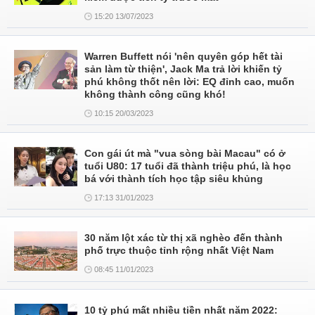
15:20 13/07/2023
Warren Buffett nói 'nên quyên góp hết tài
sản làm từ thiện', Jack Ma trả lời khiến tỷ
phú không thốt nên lời: EQ đỉnh cao, muốn
không thành công cũng khó!
10:15 20/03/2023
Con gái út mà "vua sòng bài Macau" có ở
tuổi U80: 17 tuổi đã thành triệu phú, là học
bá với thành tích học tập siêu khủng
17:13 31/01/2023
30 năm lột xác từ thị xã nghèo đến thành
phố trực thuộc tỉnh rộng nhất Việt Nam
08:45 11/01/2023
10 tỷ phú mất nhiều tiền nhất năm 2022: