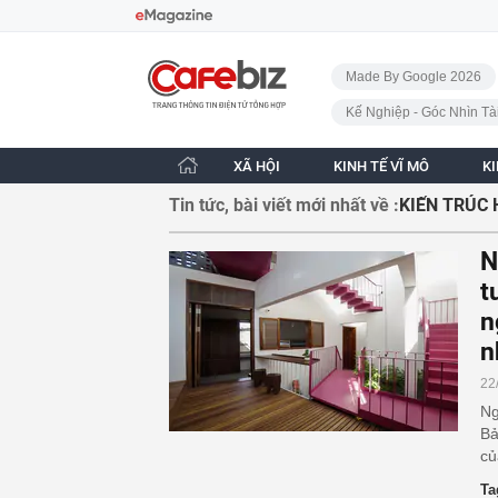
Bỏ qua điều hướng
CafeBiz - Trang chủ
Made By Google 2026
Kế Nghiệp - Góc Nhìn Tà
XÃ HỘI
KINH TẾ VĨ MÔ
K
Tin tức, bài viết mới nhất về :
KIẾN TRÚC 
N
t
n
n
22
Ng
Bả
củ
Ta