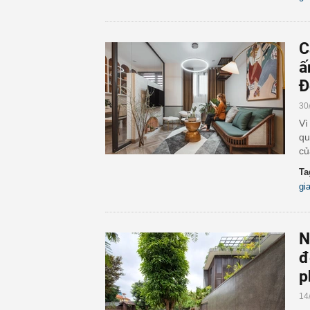
C
ấ
Đ
30
Vì
qu
củ
Ta
gi
N
đ
p
14