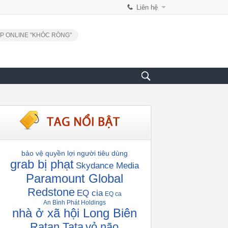
Liên hệ
P ONLINE "KHÓC RÒNG"
bảo vệ quyền lợi người tiêu dùng
grab bị phạt
Skydance Media
Paramount Global
Redstone
EQ cia
EQ ca
An Bình Phát Holdings
nhà ở xã hội Long Biên
Ratan Tata
vỏ não