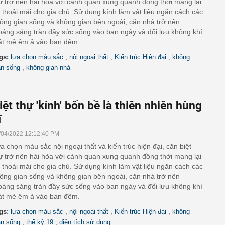
ự trở nên hài hòa với cảnh quan xung quanh đồng thời mang lại
 thoải mái cho gia chủ. Sử dụng kính làm vật liệu ngăn cách các
ông gian sống và không gian bên ngoài, căn nhà trở nên
oáng sáng tràn đầy sức sống vào ban ngày và đối lưu không khí
t mẻ êm ả vào ban đêm.
,
,
,
gs:
lựa chọn màu sắc
nội ngoại thất
Kiến trúc Hiện đại
không
,
an sống
không gian nhà
iệt thự 'kính' bốn bề là thiên nhiên hùng
ĩ
/04/2022 12:12:40 PM
a chọn màu sắc nội ngoại thất và kiến trúc hiện đại, căn biệt
ự trở nên hài hòa với cảnh quan xung quanh đồng thời mang lại
 thoải mái cho gia chủ. Sử dụng kính làm vật liệu ngăn cách các
ông gian sống và không gian bên ngoài, căn nhà trở nên
oáng sáng tràn đầy sức sống vào ban ngày và đối lưu không khí
t mẻ êm ả vào ban đêm.
,
,
,
gs:
lựa chọn màu sắc
nội ngoại thất
Kiến trúc Hiện đại
không
,
,
an sống
thế kỷ 19
diện tích sử dụng