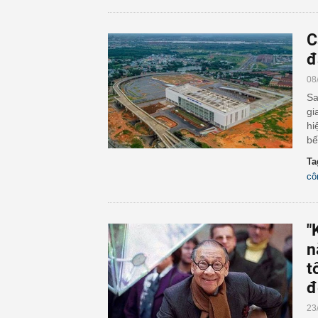
C
đ
08
Sa
gi
hi
bế
Ta
cô
"
n
t
đ
23