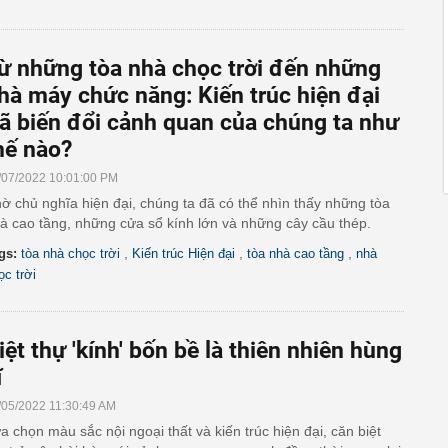
ừ những tòa nhà chọc trời đến những
hà máy chức năng: Kiến trúc hiện đại
ã biến đổi cảnh quan của chúng ta như
hế nào?
/07/2022 10:01:00 PM
ờ chủ nghĩa hiện đại, chúng ta đã có thể nhìn thấy những tòa
à cao tầng, những cửa sổ kính lớn và những cây cầu thép.
,
,
,
gs:
tòa nhà chọc trời
Kiến trúc Hiện đại
tòa nhà cao tầng
nhà
ọc trời
iệt thự 'kính' bốn bề là thiên nhiên hùng
ĩ
/05/2022 11:30:49 AM
a chọn màu sắc nội ngoại thất và kiến trúc hiện đại, căn biệt