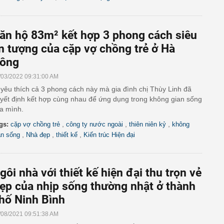
ăn hộ 83m² kết hợp 3 phong cách siêu
n tượng của cặp vợ chồng trẻ ở Hà
ông
/03/2022 09:31:00 AM
 yêu thích cả 3 phong cách này mà gia đình chị Thùy Linh đã
yết định kết hợp cùng nhau để ứng dụng trong không gian sống
a mình.
,
,
,
gs:
cặp vợ chồng trẻ
công ty nước ngoài
thiên niên kỷ
không
,
,
,
an sống
Nhà đẹp
thiết kế
Kiến trúc Hiện đại
gôi nhà với thiết kế hiện đại thu trọn vẻ
ẹp của nhịp sống thường nhật ở thành
hố Ninh Bình
/08/2021 09:51:38 AM