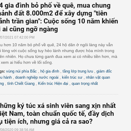
4 gia đình bỏ phố về quê, mua chung
ảnh đất 8.000m2 để xây dựng "tiên
ảnh trần gian": Cuộc sống 10 năm khiến
i ai cũng ngỡ ngàng
/07/2021 07:42:00 PM
u hơn 10 năm bỏ phố về quê, 24 hộ dân ở ngôi làng này vẫn
i lòng với cuộc sống tuy hẻo lánh nhưng được hòa mình trong
iên nhiên. Họ chưa từng ganh đua xem ai có nhiều tiền hơn, mà
 xem ai hiểu hơn về lối sống.
,
,
,
gs:
vùng núi phía Bắc
hộ gia đình
tầng lớp trung lưu
giám đốc
,
,
,
ều hành
doanh nghiệp nước ngoài
kiến trúc sư
nhân vật quan
,
,
,
ọng
tỉnh Chiết Giang
Kiến trúc Hiện đại
quan trọng nhất
hững ký túc xá sinh viên sang xịn nhất
iệt Nam, toàn chuẩn quốc tế, đầy dịch
ụ tiện ích, nhưng giá cả ra sao?
/08/2020 09:38:56 AM