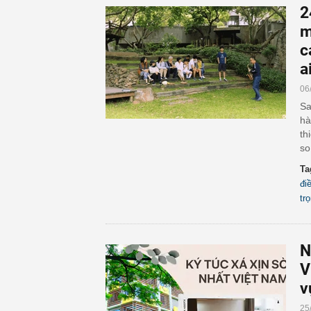
2
m
c
a
06
Sa
hà
th
so
Ta
đi
tr
N
V
v
25