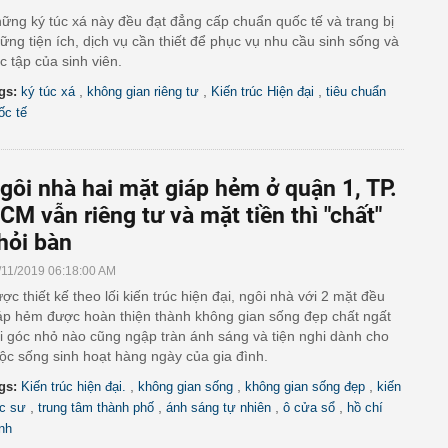
ững ký túc xá này đều đạt đẳng cấp chuẩn quốc tế và trang bị
ững tiện ích, dịch vụ cần thiết để phục vụ nhu cầu sinh sống và
c tập của sinh viên.
,
,
,
gs:
ký túc xá
không gian riêng tư
Kiến trúc Hiện đại
tiêu chuẩn
ốc tế
gôi nhà hai mặt giáp hẻm ở quận 1, TP.
CM vẫn riêng tư và mặt tiền thì "chất"
hỏi bàn
/11/2019 06:18:00 AM
ợc thiết kế theo lối kiến trúc hiện đại, ngôi nhà với 2 mặt đều
áp hẻm được hoàn thiện thành không gian sống đẹp chất ngất
i góc nhỏ nào cũng ngập tràn ánh sáng và tiện nghi dành cho
ộc sống sinh hoạt hàng ngày của gia đình.
,
,
,
gs:
Kiến trúc hiện đại.
không gian sống
không gian sống đẹp
kiến
,
,
,
,
úc sư
trung tâm thành phố
ánh sáng tự nhiên
ô cửa sổ
hồ chí
nh