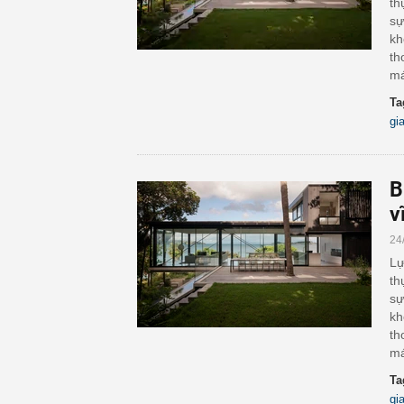
th
sự
kh
th
má
Ta
gi
B
v
24
Lự
th
sự
kh
th
má
Ta
gi