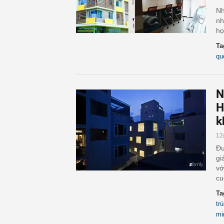
Nh
nh
họ
Ta
qu
N
H
k
12
Đư
gi
vớ
cu
Ta
tr
mi