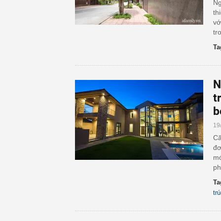
Ng
th
vớ
tr
Ta
N
t
b
19
Că
đơ
mớ
ph
Ta
tr