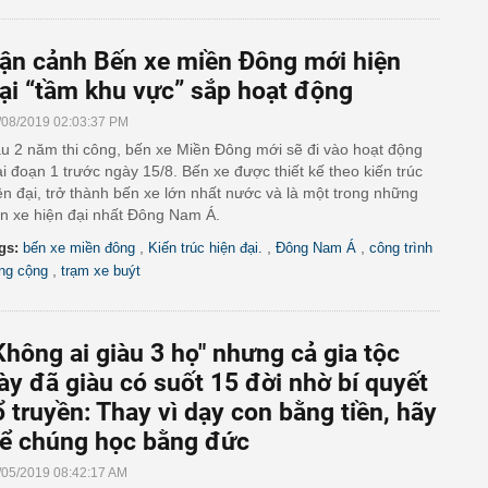
ận cảnh Bến xe miền Đông mới hiện
ại “tầm khu vực” sắp hoạt động
/08/2019 02:03:37 PM
u 2 năm thi công, bến xe Miền Đông mới sẽ đi vào hoạt động
ai đoạn 1 trước ngày 15/8. Bến xe được thiết kế theo kiến trúc
ện đại, trở thành bến xe lớn nhất nước và là một trong những
n xe hiện đại nhất Đông Nam Á.
,
,
,
gs:
bến xe miền đông
Kiến trúc hiện đại.
Đông Nam Á
công trình
,
ng cộng
trạm xe buýt
Không ai giàu 3 họ" nhưng cả gia tộc
ày đã giàu có suốt 15 đời nhờ bí quyết
ổ truyền: Thay vì dạy con bằng tiền, hãy
ể chúng học bằng đức
/05/2019 08:42:17 AM