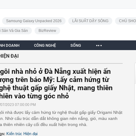
Samsung Galaxy Unpacked 2026
LÃI SUẤT DẬY SÓNG
CHỦ SHO
i Sản Và Gia Sản
BizReview
INH DOANH
CÔNG NGHỆ
SỐNG
HIỆN ĐẠI
gôi nhà nhỏ ở Đà Nẵng xuất hiện ấn
ượng trên báo Mỹ: Lấy cảm hứng từ
ghệ thuật gấp giấy Nhật, mang thiên
hiên vào từng góc nhỏ
/07/2023 07:00:00 PM
ôi nhà được lấy cảm hứng từ nghệ thuật gấp giấy Origami Nhật
n. Nhờ cấu trúc dẫn dắt không gian nên nắng, gió, màu xanh
a thiên nhiên cây cối đều xuất hiện trong nhà.
gs:
Kiến trúc Hiện đại