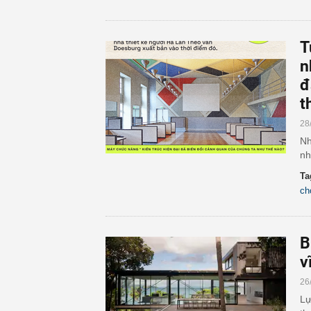
T
n
đ
t
28
Nh
nh
Ta
ch
B
v
26
Lự