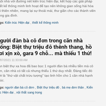
ôi nhà với đường nét kiến trúc hiện đại, kết hợp các giải pháp
iết kế thông minh linh hoạt để tạo nên không gian sống hài hòa
i thiên nhiên, mang lại sự thoải mái, thư giãn cho các thành viên
ong gia đình.
,
gs:
Kiến trúc Hiện đại
thiết kế thông minh
gười đàn bà cô đơn trong căn nhà
rống: Biệt thự triệu đô thênh thang, hồ
ơi xịn xò, gara 9 chỗ... mà thiếu 1 thứ!
/07/2021 11:33:00 AM
n biệt thự xa hoa đã bao bọc 1 người đàn bà nhiều tiền mà cô
n, căn nhà có tất cả nhưng thiếu 1 thứ duy nhất. Đáng tiếc đó
i là "thứ vật chất trừu tượng" tạo linh hồn cho 1 căn nhà hạnh
úc.
,
,
,
gs:
người đàn bà cô đơn
Biệt thự triệu đô
bà mẹ đơn thân
Kiến
,
úc Hiện đại
nội thất sang trọng