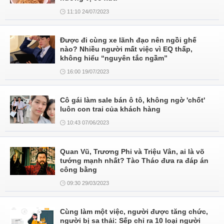
11:10 24/07/2023
Được đi cùng xe lãnh đạo nên ngồi ghế
nào? Nhiều người mất việc vì EQ thấp,
không hiểu “nguyên tắc ngầm”
16:00 19/07/2023
Cô gái làm sale bán ô tô, không ngờ 'chốt'
luôn con trai của khách hàng
10:43 07/06/2023
Quan Vũ, Trương Phi và Triệu Vân, ai là võ
tướng mạnh nhất? Tào Tháo đưa ra đáp án
công bằng
09:30 29/03/2023
Cùng làm một việc, người được tăng chức,
người bị sa thải: Sếp chỉ ra 10 loại người