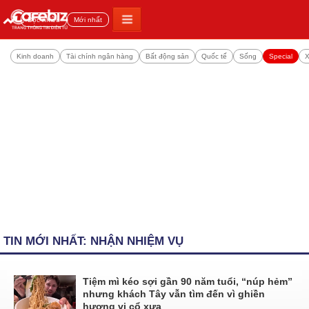
Đọc nhiều
Mới nhất
Kinh doanh
Tài chính ngân hàng
Bất động sản
Quốc tế
Sống
Special
X
TIN MỚI NHẤT: NHẬN NHIỆM VỤ
Tiệm mì kéo sợi gần 90 năm tuổi, “núp hẻm”
nhưng khách Tây vẫn tìm đến vì ghiền
hương vị cổ xưa