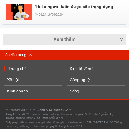
4 kiểu người luôn được sếp trọng dụng
08:14 18/06/2020
Xem thêm
Lên đầu trang
Trang chủ
Kinh tế vĩ mô
Xã hội
Công nghệ
Kinh doanh
Sống
© Copyright 2012 - 2026 -
Công ty Cổ phần VCCorp.
Tầng 17, 19, 20, 21 Toà nhà Center Building - Hapulico Complex, Số 01, phố Nguyễn Huy
Tưởng, phường Thanh Xuân, thành phố Hà Nội
Giấy phép thiết lập trang thông tin điện tử tổng hợp trên internet số 3321/GP-TTĐT do Sở Thông
tin và Truyền thông TP Hà Nội cấp ngày 03 tháng 07 năm 2019.