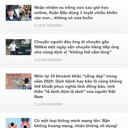
Nhận nhiệm vụ trông con sau giờ học
online, Xuân Bắc dùng 1 tuyệt chiêu khiến
các con... không có cửa buồn
19:31 25/02/2021
Chuyện người đàn ông di chuyển gần
500km một ngày vận chuyển hàng tiếp ứng
cho vùng dịch vì "không thể cầm lòng"
13:46 03/02/2021
Nhìn lại 10 khoảnh khắc "sống đẹp" trong
năm 2020: Dịch bệnh hay bão lũ cũng không
thể khuất phục nghĩa tình đồng bào, tinh
thần "lá lành đùm lá rách" của người Việt
Nam
14:41 25/12/2020
Có một loại thông minh mang tên: Bận
không hoang mang, nhàn không vô dụng!