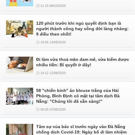
11:15 08/10/2020
120 phút trước khi ngủ quyết định bạn là
người thành công hay sống đời làng nhàng:
9 điều then chốt!
19:05 13/08/2020
Đi làm vừa thoả mãn đam mê, vừa kiếm được
nhiều tiền: Bí quyết ở đây!
14:12 11/08/2020
58 "chiến binh" áo blouse trắng của Hải
Phòng, Bình Định có mặt tại tâm dịch Đà
Nẵng: "Chúng tôi đã sẵn sàng!"
06:05 07/08/2020
Tâm sự của bác sĩ trước ngày vào Đà Nẵng
chống dịch Covid-19: Ngày bố đi làm nhiệm