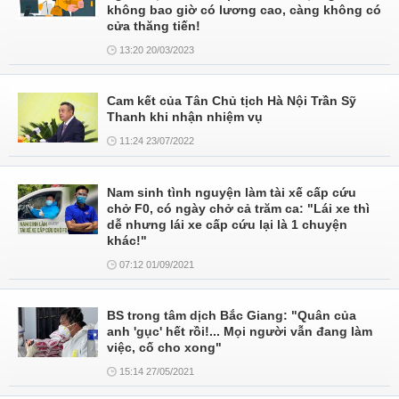
không bao giờ có lương cao, càng không có
cửa thăng tiến!
13:20 20/03/2023
Cam kết của Tân Chủ tịch Hà Nội Trần Sỹ
Thanh khi nhận nhiệm vụ
11:24 23/07/2022
Nam sinh tình nguyện làm tài xế cấp cứu
chở F0, có ngày chở cả trăm ca: "Lái xe thì
dễ nhưng lái xe cấp cứu lại là 1 chuyện
khác!"
07:12 01/09/2021
BS trong tâm dịch Bắc Giang: "Quân của
anh 'gục' hết rồi!... Mọi người vẫn đang làm
việc, cố cho xong"
15:14 27/05/2021