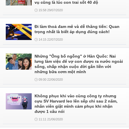
vụ cũng là lúc con trai sốt 40 độ
15:58 29/07/2020
Đi làm thoả đam mê và dễ thăng tiến: Quan
trọng nhất là biết áp dụng đúng cách!
14:15 22/07/2020
Những "Ông bố ngỗng" ở Hàn Quốc: Nai
lưng làm việc để vợ con được ra nước ngoài
sống, chấp nhận cuộc đời gắn liền với
những bữa cơm một mình
09:00 22/06/2020
Không phục khi vào cùng công ty nhưng
cựu SV Harvard leo lên sếp chỉ sau 2 năm,
nhân viên giật mình cảm phục khi nhận
được 1 câu nói
11:11 21/06/2020