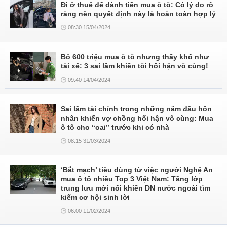
Đi ở thuê để dành tiền mua ô tô: Có lý do rõ
ràng nên quyết định này là hoàn toàn hợp lý
08:30 15/04/2024
Bỏ 600 triệu mua ô tô nhưng thấy khổ như
tài xế: 3 sai lầm khiến tôi hối hận vô cùng!
09:40 14/04/2024
Sai lầm tài chính trong những năm đầu hôn
nhân khiến vợ chồng hối hận vô cùng: Mua
ô tô cho “oai” trước khi có nhà
08:15 31/03/2024
‘Bắt mạch’ tiêu dùng từ việc người Nghệ An
mua ô tô nhiều Top 3 Việt Nam: Tầng lớp
trung lưu mới nổi khiến DN nước ngoài tìm
kiếm cơ hội sinh lời
06:00 11/02/2024