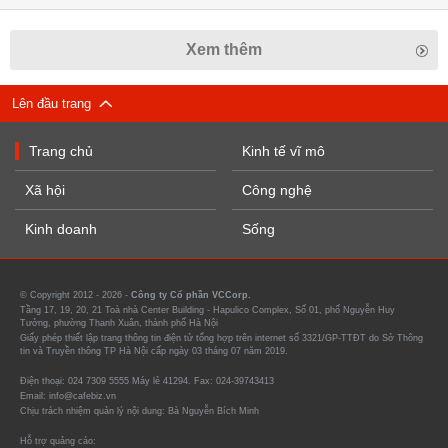
Xem thêm
Lên đầu trang
Trang chủ
Kinh tế vĩ mô
Xã hội
Công nghệ
Kinh doanh
Sống
© Copyright 2012 - 2026 -
Công ty Cổ phần VCCorp.
Tầng 17, 19, 20, 21 Toà nhà Center Building - Hapulico Complex, Số 01, phố Nguyễn Huy
Tưởng, phường Thanh Xuân, thành phố Hà Nội
Giấy phép thiết lập trang thông tin điện tử tổng hợp trên internet số 3321/GP-TTĐT do Sở Thông
tin và Truyền thông TP Hà Nội cấp ngày 03 tháng 07 năm 2019.
Điện thoại: 024 7309 5555 Máy lẻ 41294. Fax: 024-39743413
Email: info@cafebiz.vn
Chịu trách nhiệm quản lý nội dung: Bà Nguyễn Bích Minh
Hỗ trợ quảng cáo: