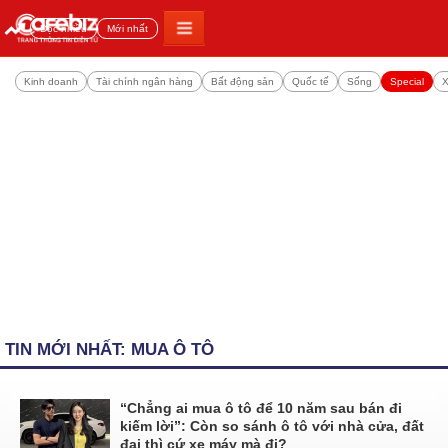
Đọc nhiều
Mới nhất
Kinh doanh
Tài chính ngân hàng
Bất động sản
Quốc tế
Sống
Special
X
TIN MỚI NHẤT: MUA Ô TÔ
“Chẳng ai mua ô tô để 10 năm sau bán đi
kiếm lời”: Còn so sánh ô tô với nhà cửa, đất
đai thì cứ xe máy mà đi?