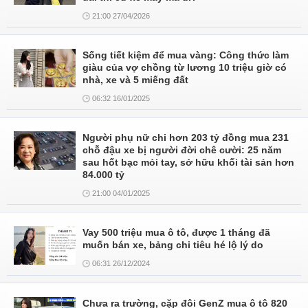
21:00 27/04/2026
Sống tiết kiệm để mua vàng: Công thức làm
giàu của vợ chồng từ lương 10 triệu giờ có
nhà, xe và 5 miếng đất
06:32 16/01/2025
Người phụ nữ chi hơn 203 tỷ đồng mua 231
chỗ đậu xe bị người đời chê cười: 25 năm
sau hốt bạc mỏi tay, sở hữu khối tài sản hơn
84.000 tỷ
21:00 04/01/2025
Vay 500 triệu mua ô tô, được 1 tháng đã
muốn bán xe, bảng chi tiêu hé lộ lý do
06:31 26/12/2024
Chưa ra trường, cặp đôi GenZ mua ô tô 820