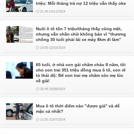
triệu: Mỗi tháng trả nợ 12 triệu vẫn thấy oke
21:40 13/11/2024
Nuôi ô tô tốn 7 triệu/tháng thấy cũng mệt,
nhưng vẫn chần chừ không bán vì “thương
chồng 30 tuổi phải lái xe máy 8km đi làm”
10:00 22/10/2024
65 tuổi, ở nhà con gái chăm cháu 8 năm, tôi
cho con trai 351 triệu đồng mua ô tô, con rể
tỏ thái độ: Để con trai mẹ chăm sóc mẹ lúc
về già!
20:49 25/08/2024
Mua ô tô thời điểm nào "được giá" và dễ
mặc cả nhất?
11:00 21/07/2024