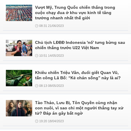
Vượt Mỹ, Trung Quốc chiến thắng trong
cuộc chạy đua ở khu vực kinh tế tăng
trưởng nhanh nhất thế giới
08:31 21/06/2023
Chủ tịch LĐBĐ Indonesia 'nổ' tưng bừng sau
chiến thắng trước U22 Việt Nam
10:51 14/05/2023
Khiêu chiến Triệu Vân, đuổi giết Quan Vũ,
tấn công Lã Bố: “Kẻ chán sống” này là ai?
08:13 08/05/2023
Tào Tháo, Lưu Bị, Tôn Quyền cùng nhận
con nuôi, vì sao chỉ một người thẳng tay xử
tử? Đáp án gây bất ngờ
19:20 18/04/2023