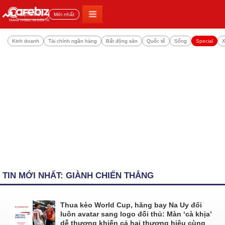
Đọc nhiều
Mới nhất
Kinh doanh
Tài chính ngân hàng
Bất động sản
Quốc tế
Sống
Special
X
TIN MỚI NHẤT: GIÀNH CHIẾN THẮNG
Thua kèo World Cup, hãng bay Na Uy đổi
luôn avatar sang logo đối thủ: Màn ‘cà khịa’
dễ thương khiến cả hai thương hiệu cùng