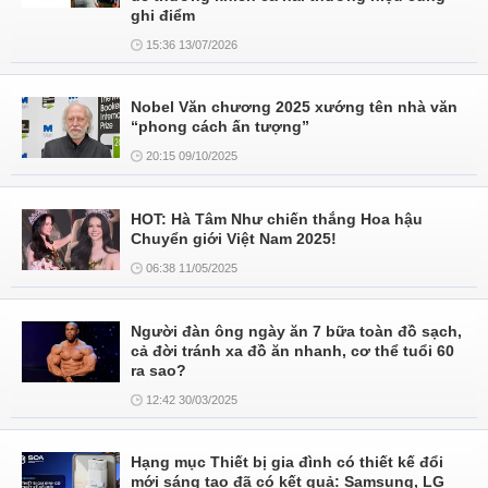
ghi điểm
15:36 13/07/2026
Nobel Văn chương 2025 xướng tên nhà văn
“phong cách ấn tượng”
20:15 09/10/2025
HOT: Hà Tâm Như chiến thắng Hoa hậu
Chuyển giới Việt Nam 2025!
06:38 11/05/2025
Người đàn ông ngày ăn 7 bữa toàn đồ sạch,
cả đời tránh xa đồ ăn nhanh, cơ thể tuổi 60
ra sao?
12:42 30/03/2025
Hạng mục Thiết bị gia đình có thiết kế đổi
mới sáng tạo đã có kết quả: Samsung, LG