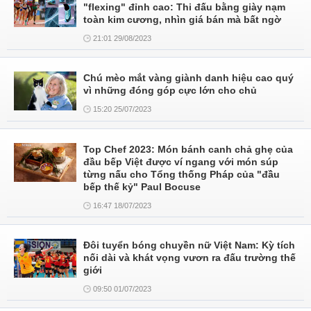
"flexing" đỉnh cao: Thi đấu bằng giày nạm
toàn kim cương, nhìn giá bán mà bất ngờ
21:01 29/08/2023
Chú mèo mắt vàng giành danh hiệu cao quý
vì những đóng góp cực lớn cho chủ
15:20 25/07/2023
Top Chef 2023: Món bánh canh chả ghẹ của
đầu bếp Việt được ví ngang với món súp
từng nấu cho Tổng thống Pháp của "đầu
bếp thế kỷ" Paul Bocuse
16:47 18/07/2023
Đôi tuyển bóng chuyền nữ Việt Nam: Kỳ tích
nối dài và khát vọng vươn ra đấu trường thế
giới
09:50 01/07/2023