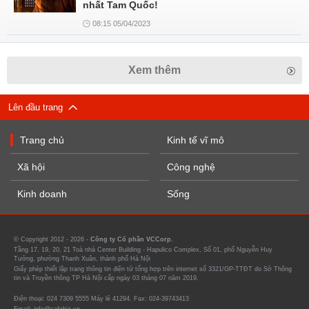
nhất Tam Quốc!
08:15 05/04/2023
Xem thêm
Lên đầu trang
Trang chủ
Kinh tế vĩ mô
Xã hội
Công nghệ
Kinh doanh
Sống
© Copyright 2012 - 2026 -
Công ty Cổ phần VCCorp.
Tầng 17, 19, 20, 21 Toà nhà Center Building - Hapulico Complex, Số 01, phố Nguyễn Huy
Tưởng, phường Thanh Xuân, thành phố Hà Nội
Giấy phép thiết lập trang thông tin điện tử tổng hợp trên internet số 3321/GP-TTĐT do Sở Thông
tin và Truyền thông TP Hà Nội cấp ngày 03 tháng 07 năm 2019.
Điện thoại: 024 7309 5555 Máy lẻ 41294. Fax: 024-39743413