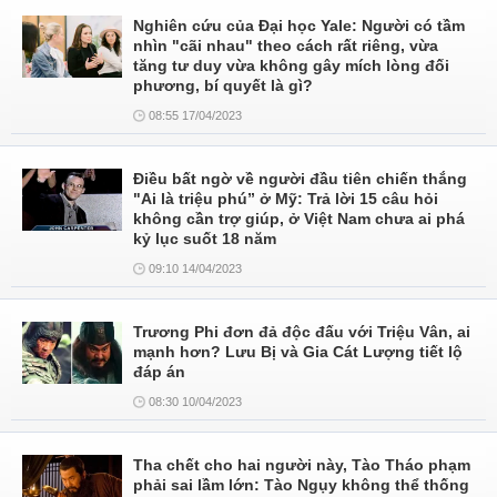
Nghiên cứu của Đại học Yale: Người có tầm
nhìn "cãi nhau" theo cách rất riêng, vừa
tăng tư duy vừa không gây mích lòng đối
phương, bí quyết là gì?
08:55 17/04/2023
Điều bất ngờ về người đầu tiên chiến thắng
"Ai là triệu phú” ở Mỹ: Trả lời 15 câu hỏi
không cần trợ giúp, ở Việt Nam chưa ai phá
kỷ lục suốt 18 năm
09:10 14/04/2023
Trương Phi đơn đả độc đấu với Triệu Vân, ai
mạnh hơn? Lưu Bị và Gia Cát Lượng tiết lộ
đáp án
08:30 10/04/2023
Tha chết cho hai người này, Tào Tháo phạm
phải sai lầm lớn: Tào Ngụy không thể thống