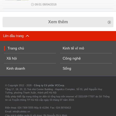
09:01 08/04/2018
Xem thêm
Lên đầu trang
Trang chủ
Kinh tế vĩ mô
Xã hội
Công nghệ
Kinh doanh
Sống
© Copyright 2012 - 2026 -
Công ty Cổ phần VCCorp.
Tầng 17, 19, 20, 21 Toà nhà Center Building - Hapulico Complex, Số 01, phố Nguyễn Huy
Tưởng, phường Thanh Xuân, thành phố Hà Nội
Giấy phép thiết lập trang thông tin điện tử tổng hợp trên internet số 3321/GP-TTĐT do Sở Thông
tin và Truyền thông TP Hà Nội cấp ngày 03 tháng 07 năm 2019.
Điện thoại: 024 7309 5555 Máy lẻ 41294. Fax: 024-39743413
Email: info@cafebiz.vn
Chịu trách nhiệm quản lý nội dung: Bà Nguyễn Bích Minh