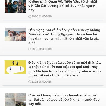
Không phải Quan Vũ, Triệu Vân, tử tế nhất
với Gia Cát Lương chỉ có duy nhất người
này!
20:00 11/05/2019
Dân mạng nói về ồn ào ly hôn của vợ chồng
"vua cà phê" Trung Nguyên: Dù có tiền tài
hay danh vọng, mất mát lớn nhất vẫn là gia
đình
08:48 22/02/2019
Điều kiện để bắt đầu cuộc sống mới thật tốt,
là triệt để nói lời tạm biệt với quá khứ: Hãy
nhớ khi bạn trở nên xuất sắc, tự nhiên sẽ có
người kề vai sát cánh bên bạn
11:23 18/09/2018
Chê bố không bằng phụ huynh nhà người
ta: Bài văn của cô bé lớp 5 khiến người đọc
cay mắt