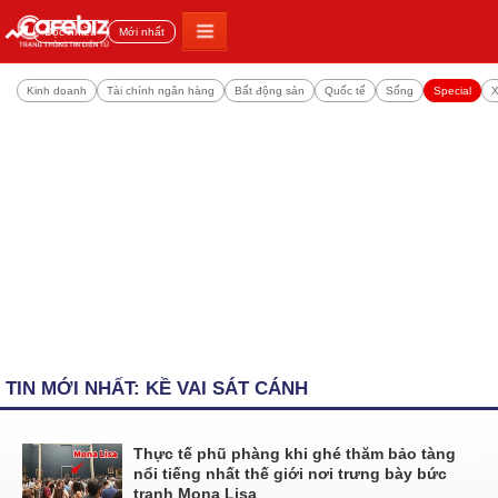
Đọc nhiều
Mới nhất
Kinh doanh
Tài chính ngân hàng
Bất động sản
Quốc tế
Sống
Special
X
TIN MỚI NHẤT: KỀ VAI SÁT CÁNH
Thực tế phũ phàng khi ghé thăm bảo tàng
nổi tiếng nhất thế giới nơi trưng bày bức
tranh Mona Lisa