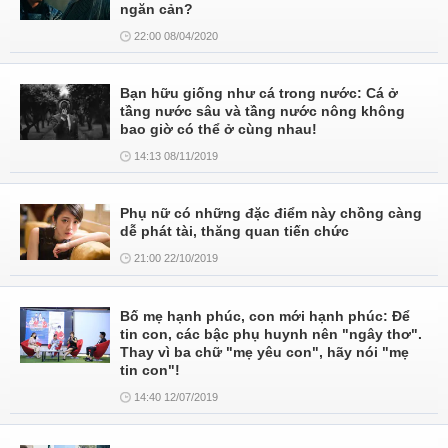
ngăn cản?
22:00 08/04/2020
Bạn hữu giống như cá trong nước: Cá ở
tầng nước sâu và tầng nước nông không
bao giờ có thể ở cùng nhau!
14:13 08/11/2019
Phụ nữ có những đặc điểm này chồng càng
dễ phát tài, thăng quan tiến chức
21:00 22/10/2019
Bố mẹ hạnh phúc, con mới hạnh phúc: Để
tin con, các bậc phụ huynh nên "ngây thơ".
Thay vì ba chữ "mẹ yêu con", hãy nói "mẹ
tin con"!
14:40 12/07/2019