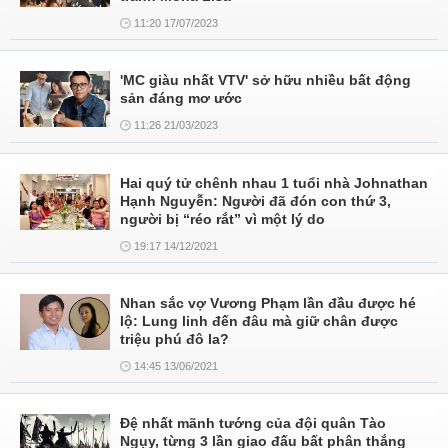
11:20 17/07/2023
'MC giàu nhất VTV' sở hữu nhiều bất động
sản đáng mơ ước
11:26 21/03/2023
Hai quý tử chênh nhau 1 tuổi nhà Johnathan
Hạnh Nguyễn: Người đã đón con thứ 3,
người bị “réo rắt” vì một lý do
19:17 14/12/2021
Nhan sắc vợ Vương Phạm lần đầu được hé
lộ: Lung linh đến đâu mà giữ chân được
triệu phú đô la?
14:45 13/06/2021
Đệ nhất mãnh tướng của đội quân Tào
Ngụy, từng 3 lần giao đấu bất phân thắng