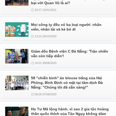
bại với Quan Vũ là ai?
20:27 15/01/2021
Mọi công ty đều có ba loại người: nhân
viên, nhân tài và kẻ bỏ đi
13:10 28/10/2020
Giám đốc Bệnh viện C Đà Nẵng: 'Trận chiến
vẫn còn tiếp diễn'!
16:01 08/08/2020
58 "chiến binh" áo blouse trắng của Hải
Phòng, Bình Định có mặt tại tâm dịch Đà
Nẵng: "Chúng tôi đã sẵn sàng!"
06:05 07/08/2020
Họ Tư Mã lộng hành, vì sao 2 gia tộc hoàng
thân quốc thích của Tào Ngụy không dám