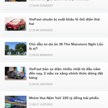
10:45 21/05/2023
VinFast chuẩn bị xuất khẩu lô ôtô điện thứ
hai
15:48 14/03/2023
Chủ đầu tư dự án 36 The Mansions Nghi Lộc
là ai?
09:39 30/08/2022
VinFast bán xe điện nhiều nhất từ đầu năm
đến nay, 2 mẫu xe xăng chính thức dừng đặt
hàng
08:45 13/07/2022
Nhóm Vua Nệm 'hút' 220 tỷ đồng trái phiếu
09:27 11/07/2022