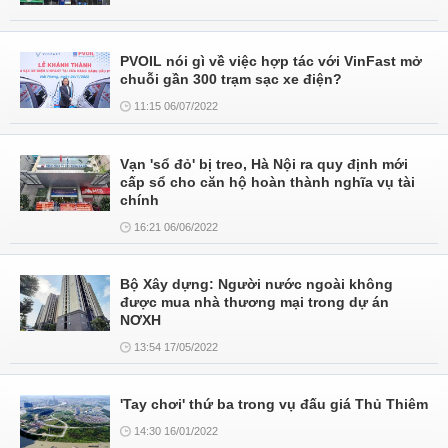
PVOIL nói gì về việc hợp tác với VinFast mở
chuỗi gần 300 trạm sạc xe điện?
11:15 06/07/2022
Vạn 'sổ đỏ' bị treo, Hà Nội ra quy định mới
cấp sổ cho căn hộ hoàn thành nghĩa vụ tài
chính
16:21 06/06/2022
Bộ Xây dựng: Người nước ngoài không
được mua nhà thương mại trong dự án
NƠXH
13:54 17/05/2022
'Tay chơi' thứ ba trong vụ đấu giá Thủ Thiêm
14:30 16/01/2022