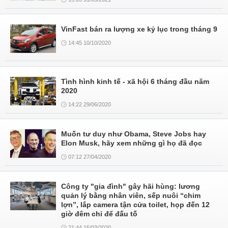
VinFast bán ra lượng xe kỷ lục trong tháng 9
14:45 10/10/2020
Tình hình kinh tế - xã hội 6 tháng đầu năm
2020
14:22 29/06/2020
Muốn tư duy như Obama, Steve Jobs hay
Elon Musk, hãy xem những gì họ đã đọc
07:12 27/04/2020
Công ty "gia đình" gây hãi hùng: lương
quản lý bằng nhân viên, sếp nuôi “chim
lợn”, lắp camera tận cửa toilet, họp đến 12
giờ đêm chỉ để đấu tố
21:44 15/03/2020