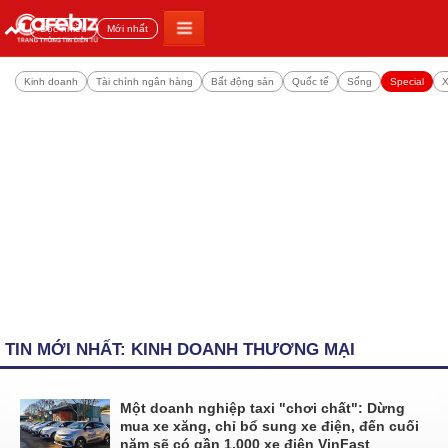
Đọc nhiều
Mới nhất
Kinh doanh
Tài chính ngân hàng
Bất động sản
Quốc tế
Sống
Special
X
TIN MỚI NHẤT: KINH DOANH THƯƠNG MẠI
Một doanh nghiệp taxi "chơi chất": Dừng
mua xe xăng, chỉ bổ sung xe điện, đến cuối
năm sẽ có gần 1.000 xe điện VinFast