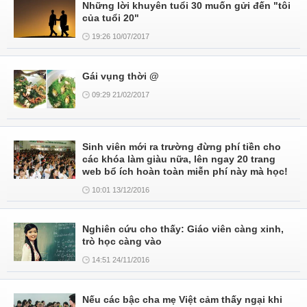
Những lời khuyên tuổi 30 muốn gửi đến "tôi
của tuổi 20"
19:26 10/07/2017
Gái vụng thời @
09:29 21/02/2017
Sinh viên mới ra trường đừng phí tiền cho
các khóa làm giàu nữa, lên ngay 20 trang
web bổ ích hoàn toàn miễn phí này mà học!
10:01 13/12/2016
Nghiên cứu cho thấy: Giáo viên càng xinh,
trò học càng vào
14:51 24/11/2016
Nếu các bậc cha mẹ Việt cảm thấy ngại khi