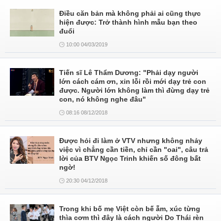
Điều căn bản mà không phải ai cũng thực
hiện được: Trở thành hình mẫu bạn theo
đuổi
10:00 04/03/2019
Tiến sĩ Lê Thẩm Dương: "Phải dạy người
lớn cách cám ơn, xin lỗi rồi mới dạy trẻ con
được. Người lớn không làm thì đừng dạy trẻ
con, nó không nghe đâu"
08:16 08/12/2018
Được hỏi đi làm ở VTV nhưng không nhảy
việc vì chẳng cần tiền, chỉ cần "oai", câu trả
lời của BTV Ngọc Trinh khiến số đông bất
ngờ!
20:30 04/12/2018
Trong khi bố mẹ Việt còn bế ẵm, xúc từng
thìa cơm thì đây là cách người Do Thái rèn