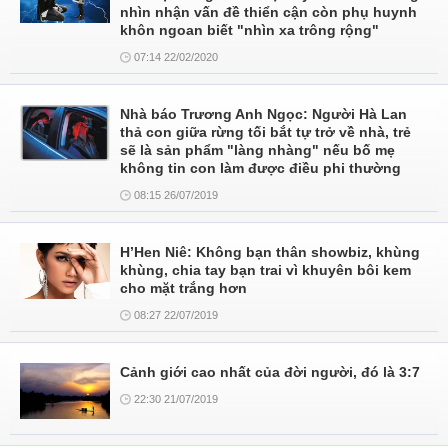
nhìn nhận vấn đề thiển cận còn phụ huynh
khôn ngoan biết "nhìn xa trông rộng"
07:14 22/02/2020
Nhà báo Trương Anh Ngọc: Người Hà Lan
thả con giữa rừng tối bắt tự trở về nhà, trẻ
sẽ là sản phẩm "làng nhàng" nếu bố mẹ
không tin con làm được điều phi thường
08:15 26/07/2019
H’Hen Niê: Không bạn thân showbiz, khùng
khùng, chia tay bạn trai vì khuyên bôi kem
cho mặt trắng hơn
08:27 22/07/2019
Cảnh giới cao nhất của đời người, đó là 3:7
22:30 21/07/2019