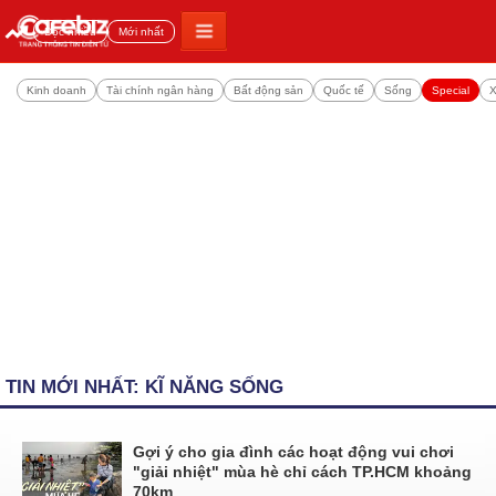
Đọc nhiều
Mới nhất
Kinh doanh
Tài chính ngân hàng
Bất động sản
Quốc tế
Sống
Special
X
TIN MỚI NHẤT: KĨ NĂNG SỐNG
Gợi ý cho gia đình các hoạt động vui chơi
"giải nhiệt" mùa hè chỉ cách TP.HCM khoảng
70km