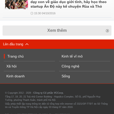
dạy con về giáo dục giới tính, hãy học theo
startup Ấn Độ này kể chuyện Rùa và Thỏ
15:30 04/10/2016
Xem thêm
Lên đầu trang
Trang chủ
Kinh tế vĩ mô
Xã hội
Công nghệ
Kinh doanh
Sống
© Copyright 2012 - 2026 -
Công ty Cổ phần VCCorp.
Tầng 17, 19, 20, 21 Toà nhà Center Building - Hapulico Complex, Số 01, phố Nguyễn Huy
Tưởng, phường Thanh Xuân, thành phố Hà Nội
Giấy phép thiết lập trang thông tin điện tử tổng hợp trên internet số 3321/GP-TTĐT do Sở Thông
tin và Truyền thông TP Hà Nội cấp ngày 03 tháng 07 năm 2019.