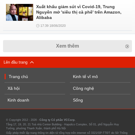
Xuất khẩu giảm sút vì Covid-19, Trung
Nguyên mở 'siêu thị cà phê' trên Amazon,
Alibaba
17:39 18/06/2020
Xem thêm
Lên đầu trang
Trang chủ
Kinh tế vĩ mô
Xã hội
Công nghệ
Kinh doanh
Sống
© Copyright 2012 - 2026 -
Công ty Cổ phần VCCorp.
Tầng 17, 19, 20, 21 Toà nhà Center Building - Hapulico Complex, Số 01, phố Nguyễn Huy
Tưởng, phường Thanh Xuân, thành phố Hà Nội
Giấy phép thiết lập trang thông tin điện tử tổng hợp trên internet số 3321/GP-TTĐT do Sở Thông