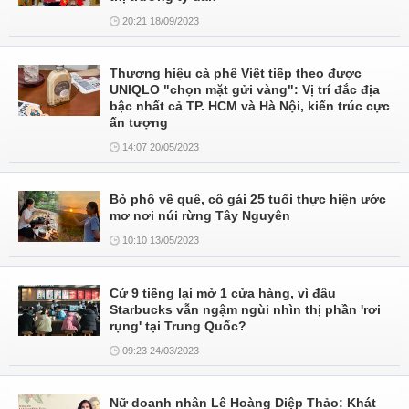
20:21 18/09/2023
Thương hiệu cà phê Việt tiếp theo được
UNIQLO "chọn mặt gửi vàng": Vị trí đắc địa
bậc nhất cả TP. HCM và Hà Nội, kiến trúc cực
ấn tượng
14:07 20/05/2023
Bỏ phố về quê, cô gái 25 tuổi thực hiện ước
mơ nơi núi rừng Tây Nguyên
10:10 13/05/2023
Cứ 9 tiếng lại mở 1 cửa hàng, vì đâu
Starbucks vẫn ngậm ngùi nhìn thị phần 'rơi
rụng' tại Trung Quốc?
09:23 24/03/2023
Nữ doanh nhân Lê Hoàng Diệp Thảo: Khát