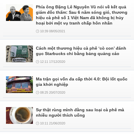
Phía ông Đặng Lê Nguyên Vũ nói về kết quả
giám đốc thẩm: Sau 6 năm sóng gió, thương
hiệu cà phê số 1 Việt Nam đã không bị hủy
hoại bởi một vụ tranh chấp hôn nhân
10:39 08/05/2021
Cách một thương hiệu cà phê ‘cò con’ đánh
gục Starbucks chỉ bằng bảng quảng cáo
12:11 17/12/2020
Ma trận gọi vốn đa cấp thời 4.0: Đội lốt quốc
gia khởi nghiệp
08:25 20/07/2020
Sự thật rùng mình đằng sau loại cà phê mà
nhiều người thích uống
10:11 21/06/2020