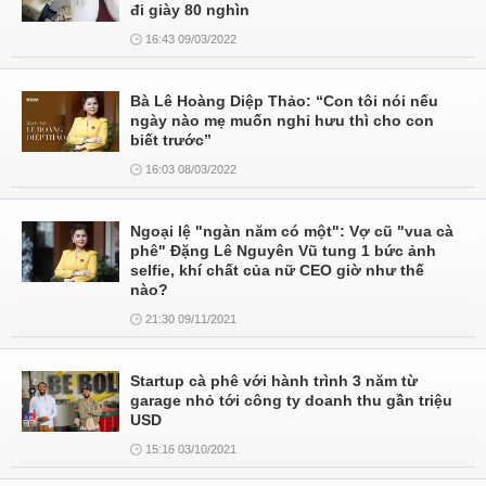
đi giày 80 nghìn
16:43 09/03/2022
Bà Lê Hoàng Diệp Thảo: “Con tôi nói nếu
ngày nào mẹ muốn nghỉ hưu thì cho con
biết trước”
16:03 08/03/2022
Ngoại lệ "ngàn năm có một": Vợ cũ "vua cà
phê" Đặng Lê Nguyên Vũ tung 1 bức ảnh
selfie, khí chất của nữ CEO giờ như thế
nào?
21:30 09/11/2021
Startup cà phê với hành trình 3 năm từ
garage nhỏ tới công ty doanh thu gần triệu
USD
15:16 03/10/2021