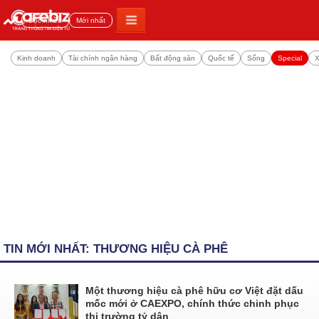
Đọc nhiều
Mới nhất
Kinh doanh
Tài chính ngân hàng
Bất động sản
Quốc tế
Sống
Special
X
TIN MỚI NHẤT: THƯƠNG HIỆU CÀ PHÊ
Một thương hiệu cà phê hữu cơ Việt đặt dấu
mốc mới ở CAEXPO, chính thức chinh phục
thị trường tỷ dân