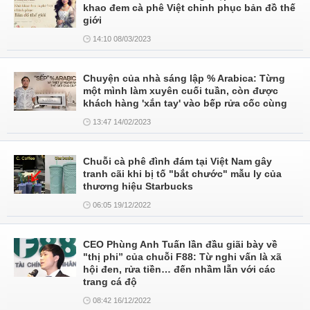
khao đem cà phê Việt chinh phục bản đồ thế
giới
14:10 08/03/2023
Chuyện của nhà sáng lập % Arabica: Từng
một mình làm xuyên cuối tuần, còn được
khách hàng 'xắn tay' vào bếp rửa cốc cùng
13:47 14/02/2023
Chuỗi cà phê đình đám tại Việt Nam gây
tranh cãi khi bị tố "bắt chước" mẫu ly của
thương hiệu Starbucks
06:05 19/12/2022
CEO Phùng Anh Tuấn lần đầu giãi bày về
"thị phi” của chuỗi F88: Từ nghi vấn là xã
hội đen, rửa tiền… đến nhầm lẫn với các
trang cá độ
08:42 16/12/2022