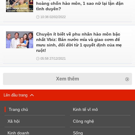
hoàng chốn hào môn, 1 sao nữ lại lận đận
tình duyên?
10:38 02/02/2022
Chuyện ít biết về phu nhân hào môn bậc
nhất Vbiz: Bán nước mía và giao cơm để
mưu sinh, đổi đời từ 1 quyết định của mẹ
ruột!
05:58 27/12/2021
Xem thêm
Lên đầu trang
Trang chủ
Kinh tế vĩ mô
Xã hội
Công nghệ
Kinh doanh
Sống