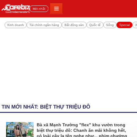
Đọc nhiều
Mới nhất
Kinh doanh
Tài chính ngân hàng
Bất động sản
Quốc tế
Sống
Special
X
TIN MỚI NHẤT: BIỆT THỰ TRIỆU ĐÔ
Bà xã Mạnh Trường "flex" khu vườn trong
biệt thự triệu đô: Chanh ăn mãi không hết,
có loài cây lạ tên nghe như... phim chưởng