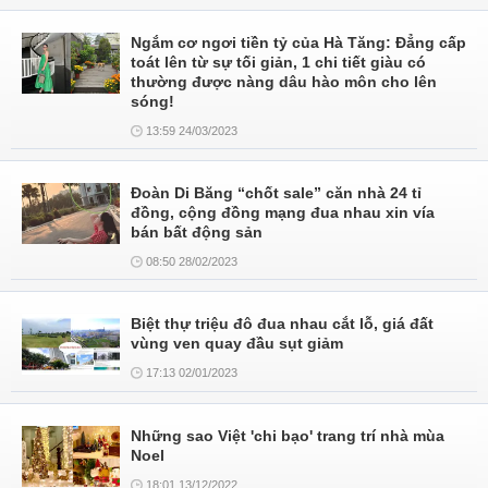
Ngắm cơ ngơi tiền tỷ của Hà Tăng: Đẳng cấp
toát lên từ sự tối giản, 1 chi tiết giàu có
thường được nàng dâu hào môn cho lên
sóng!
13:59 24/03/2023
Đoàn Di Băng “chốt sale” căn nhà 24 tỉ
đồng, cộng đồng mạng đua nhau xin vía
bán bất động sản
08:50 28/02/2023
Biệt thự triệu đô đua nhau cắt lỗ, giá đất
vùng ven quay đầu sụt giảm
17:13 02/01/2023
Những sao Việt 'chi bạo' trang trí nhà mùa
Noel
18:01 13/12/2022