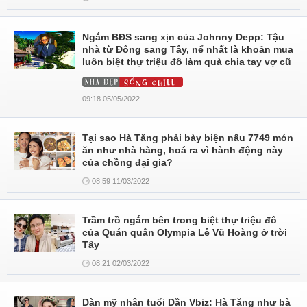
Ngắm BĐS sang xịn của Johnny Depp: Tậu
nhà từ Đông sang Tây, nể nhất là khoản mua
luôn biệt thự triệu đô làm quà chia tay vợ cũ
09:18 05/05/2022
Tại sao Hà Tăng phải bày biện nấu 7749 món
ăn như nhà hàng, hoá ra vì hành động này
của chồng đại gia?
08:59 11/03/2022
Trầm trồ ngắm bên trong biệt thự triệu đô
của Quán quân Olympia Lê Vũ Hoàng ở trời
Tây
08:21 02/03/2022
Dàn mỹ nhân tuổi Dần Vbiz: Hà Tăng như bà