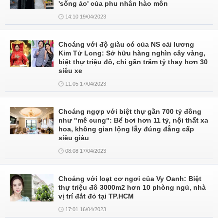
'sống ảo' của phu nhân hào môn
14:10 19/04/2023
Choáng với độ giàu có của NS cải lương
Kim Tử Long: Sở hữu hàng nghìn cây vàng,
biệt thự triệu đô, chi gần trăm tỷ thay hơn 30
siêu xe
11:05 17/04/2023
Choáng ngợp với biệt thự gần 700 tỷ đồng
như "mê cung": Bể bơi hơn 11 tỷ, nội thất xa
hoa, không gian lộng lẫy đúng đẳng cấp
siêu giàu
08:08 17/04/2023
Choáng với loạt cơ ngơi của Vy Oanh: Biệt
thự triệu đô 3000m2 hơn 10 phòng ngủ, nhà
vị trí đắt đỏ tại TP.HCM
17:01 16/04/2023