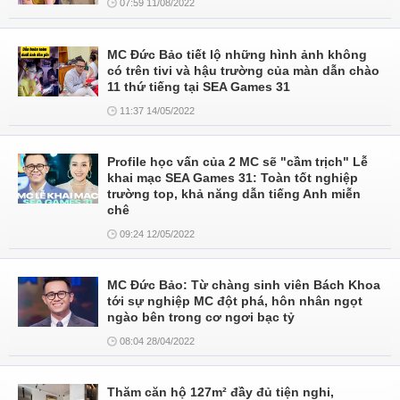
07:59 11/08/2022
MC Đức Bảo tiết lộ những hình ảnh không
có trên tivi và hậu trường của màn dẫn chào
11 thứ tiếng tại SEA Games 31
11:37 14/05/2022
Profile học vấn của 2 MC sẽ "cầm trịch" Lễ
khai mạc SEA Games 31: Toàn tốt nghiệp
trường top, khả năng dẫn tiếng Anh miễn
chê
09:24 12/05/2022
MC Đức Bảo: Từ chàng sinh viên Bách Khoa
tới sự nghiệp MC đột phá, hôn nhân ngọt
ngào bên trong cơ ngơi bạc tỷ
08:04 28/04/2022
Thăm căn hộ 127m² đầy đủ tiện nghi,