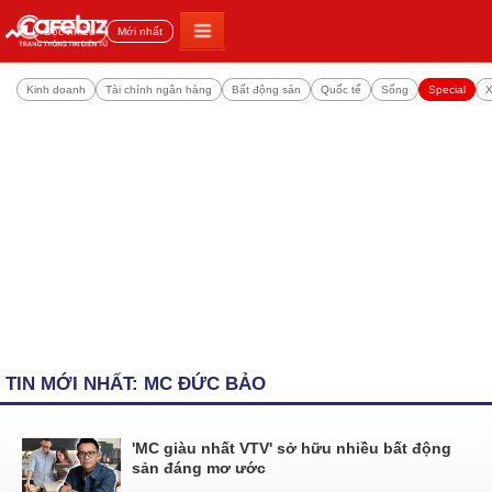
Đọc nhiều
Mới nhất
Kinh doanh
Tài chính ngân hàng
Bất động sản
Quốc tế
Sống
Special
X
TIN MỚI NHẤT: MC ĐỨC BẢO
'MC giàu nhất VTV' sở hữu nhiều bất động
sản đáng mơ ước