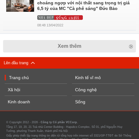
choáng ngợp với nội thất sang trọng trị giá
6,5 tỷ của MC "Cà phê sáng" Đức Bảo
08:48 13/04/2022
Xem thêm
Lên đầu trang
Trang chủ
Kinh tế vĩ mô
Xã hội
Công nghệ
Kinh doanh
Sống
© Copyright 2012 - 2026 -
Công ty Cổ phần VCCorp.
Tầng 17, 19, 20, 21 Toà nhà Center Building - Hapulico Complex, Số 01, phố Nguyễn Huy
Tưởng, phường Thanh Xuân, thành phố Hà Nội
Giấy phép thiết lập trang thông tin điện tử tổng hợp trên internet số 3321/GP-TTĐT do Sở Thông