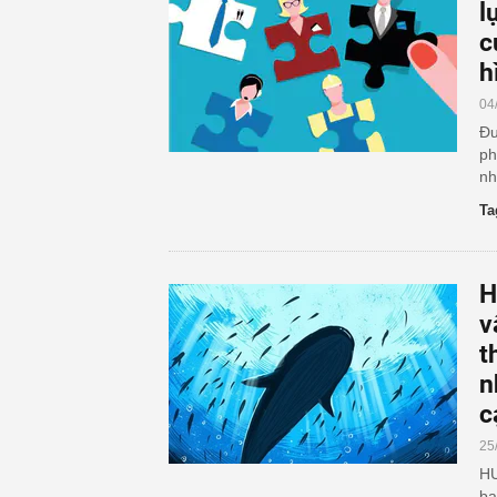
l
c
h
04
Đư
ph
nh
Ta
H
v
t
n
c
25
HƯ
bạ