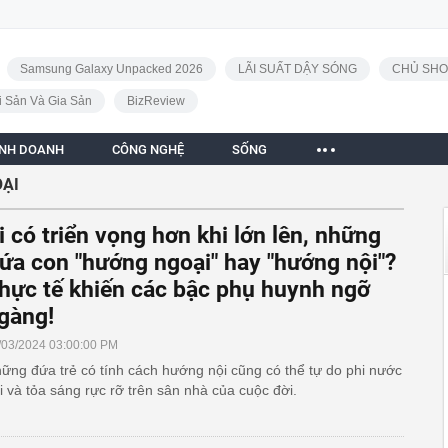
Samsung Galaxy Unpacked 2026
LÃI SUẤT DẬY SÓNG
CHỦ SHO
i Sản Và Gia Sản
BizReview
INH DOANH
CÔNG NGHỆ
SỐNG
ẠI
i có triển vọng hơn khi lớn lên, những
ứa con "hướng ngoại" hay "hướng nội"?
hực tế khiến các bậc phụ huynh ngỡ
gàng!
/03/2024 03:00:00 PM
ững đứa trẻ có tính cách hướng nội cũng có thể tự do phi nước
i và tỏa sáng rực rỡ trên sân nhà của cuộc đời.