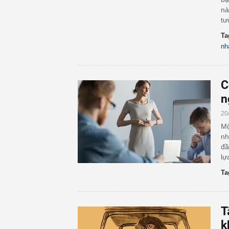
nà
tư
Ta
nh
C
n
20
Mộ
nh
đầ
lự
Ta
T
k