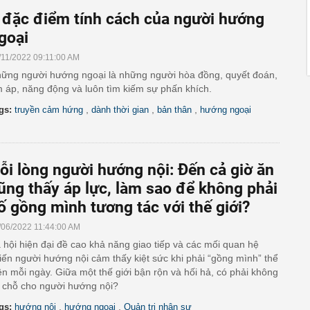
 đặc điểm tính cách của người hướng
goại
/11/2022 09:11:00 AM
ững người hướng ngoại là những người hòa đồng, quyết đoán,
 áp, năng động và luôn tìm kiếm sự phấn khích.
,
,
,
gs:
truyền cảm hứng
dành thời gian
bản thân
hướng ngoại
ỗi lòng người hướng nội: Đến cả giờ ăn
ũng thấy áp lực, làm sao để không phải
ố gồng mình tương tác với thế giới?
/06/2022 11:44:00 AM
 hội hiện đại đề cao khả năng giao tiếp và các mối quan hệ
iến người hướng nội cảm thấy kiệt sức khi phải “gồng mình” thể
ện mỗi ngày. Giữa một thế giới bận rộn và hối hả, có phải không
 chỗ cho người hướng nội?
,
,
gs:
hướng nội
hướng ngoại
Quản trị nhân sự