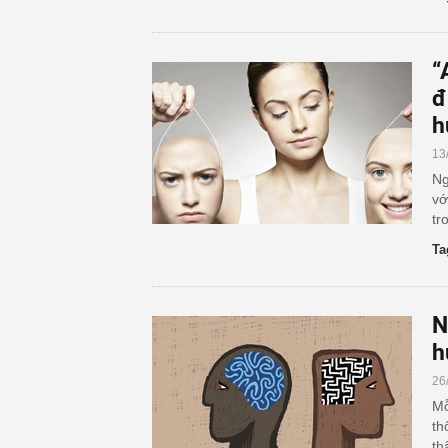
“
đ
h
13
Ng
vớ
tr
Ta
N
h
26
Mỗ
th
th