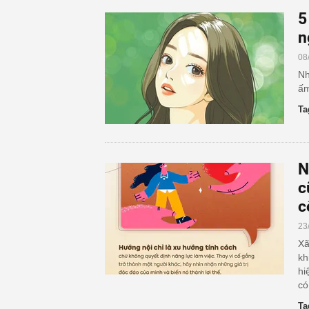
5
n
08
Nh
ấm
Ta
N
c
c
23
Xã
kh
hi
có
Ta