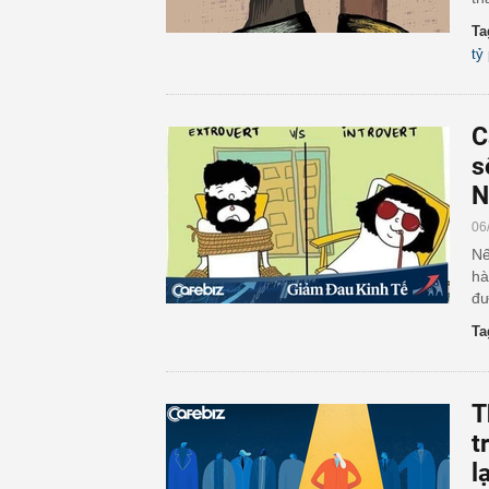
Ta
tỷ
C
s
N
06
Nế
hà
đư
Ta
T
t
l