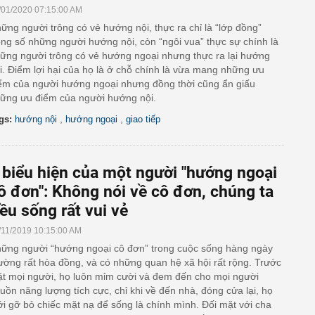
/01/2020 07:15:00 AM
ững người trông có vẻ hướng nội, thực ra chỉ là “lớp đồng”
ong số những người hướng nội, còn “ngôi vua” thực sự chính là
ững người trông có vẻ hướng ngoại nhưng thực ra lại hướng
i. Điểm lợi hại của họ là ở chỗ chính là vừa mang những ưu
ểm của người hướng ngoại nhưng đồng thời cũng ẩn giấu
ững ưu điểm của người hướng nội.
,
,
gs:
hướng nội
hướng ngoại
giao tiếp
 biểu hiện của một người "hướng ngoại
ô đơn": Không nói về cô đơn, chúng ta
ều sống rất vui vẻ
/11/2019 10:15:00 AM
ững người “hướng ngoại cô đơn” trong cuộc sống hàng ngày
ường rất hòa đồng, và có những quan hệ xã hội rất rộng. Trước
t mọi người, họ luôn mỉm cười và đem đến cho mọi người
uồn năng lượng tích cực, chỉ khi về đến nhà, đóng cửa lại, họ
i gỡ bỏ chiếc mặt nạ để sống là chính mình. Đối mặt với cha