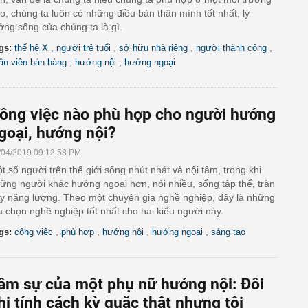
o, chúng ta luôn có những điều bản thân mình tốt nhất, lý
ởng sống của chúng ta là gì.
,
,
,
,
gs:
thế hệ X
người trẻ tuổi
sở hữu nhà riêng
người thành công
,
,
ân viên bán hàng
hướng nội
hướng ngoại
ông việc nào phù hợp cho người hướng
goại, hướng nội?
/04/2019 09:12:58 PM
t số người trên thế giới sống nhút nhát và nội tâm, trong khi
ững người khác hướng ngoại hơn, nói nhiều, sống tập thể, tràn
y năng lượng. Theo một chuyên gia nghề nghiệp, đây là những
a chọn nghề nghiệp tốt nhất cho hai kiểu người này.
,
,
,
,
gs:
công việc
phù hợp
hướng nội
hướng ngoại
sáng tạo
âm sự của một phụ nữ hướng nội: Đôi
hi tính cách kỳ quặc thật nhưng tôi