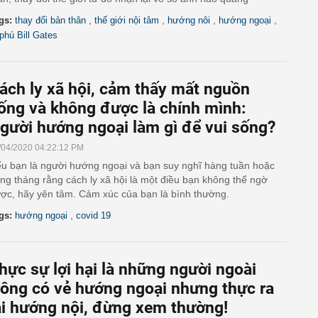
,
,
,
,
gs:
thay đổi bản thân
thế giới nội tâm
hướng nôi
hướng ngoại
 phú Bill Gates
ách ly xã hội, cảm thấy mất nguồn
ống và không được là chính mình:
gười hướng ngoại làm gì để vui sống?
/04/2020 04:22:12 PM
u bạn là người hướng ngoại và bạn suy nghĩ hàng tuần hoặc
ng tháng rằng cách ly xã hội là một điều bạn không thể ngờ
ợc, hãy yên tâm. Cảm xúc của bạn là bình thường.
,
gs:
hướng ngoại
covid 19
hực sự lợi hại là những người ngoài
rông có vẻ hướng ngoại nhưng thực ra
ại hướng nội, đừng xem thường!