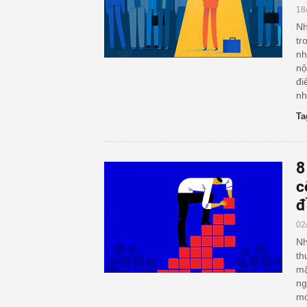
18
Nh
tr
nh
nộ
đi
nh
Ta
8
c
đ
02
Nh
th
mặ
ng
mớ