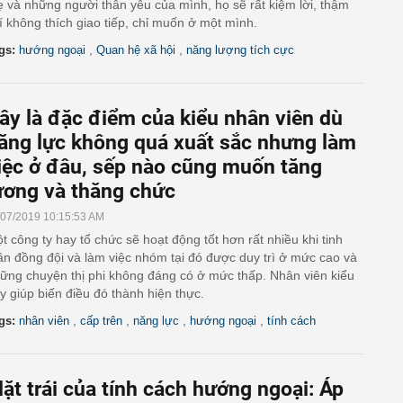
 và những người thân yêu của mình, họ sẽ rất kiệm lời, thậm
í không thích giao tiếp, chỉ muốn ở một mình.
,
,
gs:
hướng ngoại
Quan hệ xã hội
năng lượng tích cực
ây là đặc điểm của kiểu nhân viên dù
ăng lực không quá xuất sắc nhưng làm
iệc ở đâu, sếp nào cũng muốn tăng
ương và thăng chức
/07/2019 10:15:53 AM
t công ty hay tổ chức sẽ hoạt động tốt hơn rất nhiều khi tinh
ần đồng đội và làm việc nhóm tại đó được duy trì ở mức cao và
ững chuyện thị phi không đáng có ở mức thấp. Nhân viên kiểu
y giúp biến điều đó thành hiện thực.
,
,
,
,
gs:
nhân viên
cấp trên
năng lực
hướng ngoại
tính cách
ặt trái của tính cách hướng ngoại: Áp