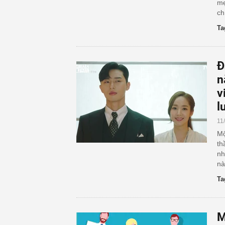
mẹ
ch
Ta
Đ
n
v
l
11
Mộ
th
nh
nà
Ta
M