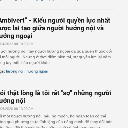
Ambivert” - Kiểu người quyền lực nhất
ược lai tạo giữa người hướng nội và
ướng ngoại
/04/2022 08:18:00 AM
ười hướng nội hay người hướng ngoại đã quá quen thuộc đối
i mỗi người. Nhưng ở thời điểm hiện tại, sự quyền lực lại nằm
ong tay một kiểu người khác!
,
gs:
hướng nội
hướng ngoại
ói thật lòng là tôi rất "sợ" những người
ướng nội
/06/2020 08:13:00 AM
i một người hướng nội, nếu họ muốn, họ hoàn toàn có thể
ông qua phương thức tĩnh lặng của riêng mình để thay đổi bản
ân, thay đổi thế giới từ đó nhận lại vô số ánh hào quang