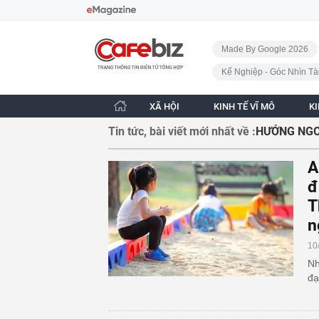
Bỏ qua điều hướng
CafeBiz - Trang chủ
Made By Google 2026
Kế Nghiệp - Góc Nhìn Tà
XÃ HỘI
KINH TẾ VĨ MÔ
K
Tin tức, bài viết mới nhất về :
HƯỚNG NGO
A
đ
T
n
10
Nh
đạ