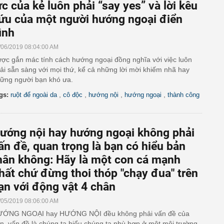
ực của kẻ luôn phải “say yes” và lời kêu
ứu của một người hướng ngoại điển
ình
/06/2019 08:04:00 AM
ợc gắn mác tính cách hướng ngoại đồng nghĩa với việc luôn
ải sẵn sàng với mọi thứ, kể cả những lời mời khiếm nhã hay
ững người bạn khó ưa.
,
,
,
,
gs:
ruột để ngoài da
cô độc
hướng nội
hướng ngoại
thành công
ướng nội hay hướng ngoại không phải
ấn đề, quan trọng là bạn có hiểu bản
hân không: Hãy là một con cá mạnh
hất chứ đừng thoi thóp "chạy đua" trên
ạn với động vật 4 chân
/05/2019 08:06:00 AM
ỚNG NGOẠI hay HƯỚNG NỘI đều không phải vấn đề của
n, vấn đề là chúng ta hiểu chúng ta phù hợp ở một môi trường