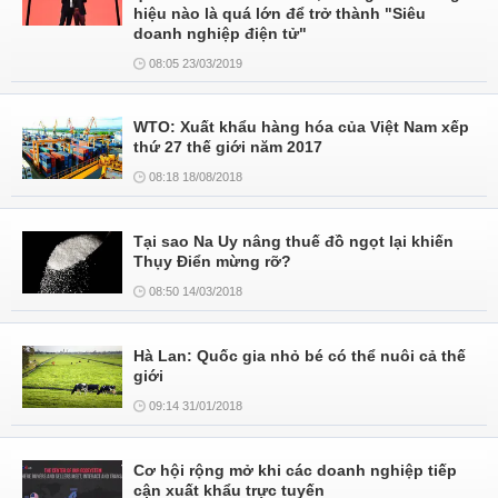
hiệu nào là quá lớn để trở thành "Siêu
doanh nghiệp điện tử"
08:05 23/03/2019
WTO: Xuất khẩu hàng hóa của Việt Nam xếp
thứ 27 thế giới năm 2017
08:18 18/08/2018
Tại sao Na Uy nâng thuế đồ ngọt lại khiến
Thụy Điển mừng rỡ?
08:50 14/03/2018
Hà Lan: Quốc gia nhỏ bé có thể nuôi cả thế
giới
09:14 31/01/2018
Cơ hội rộng mở khi các doanh nghiệp tiếp
cận xuất khẩu trực tuyến