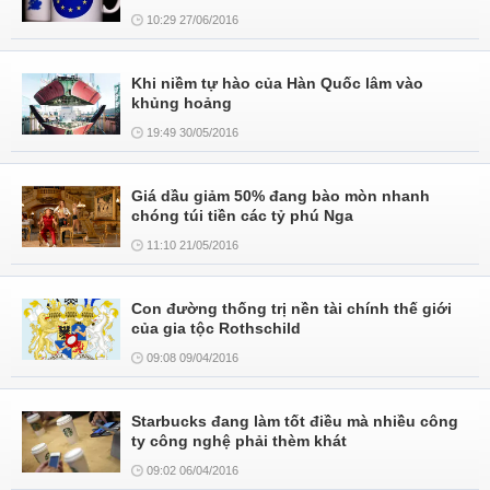
10:29 27/06/2016
Khi niềm tự hào của Hàn Quốc lâm vào
khủng hoảng
19:49 30/05/2016
Giá dầu giảm 50% đang bào mòn nhanh
chóng túi tiền các tỷ phú Nga
11:10 21/05/2016
Con đường thống trị nền tài chính thế giới
của gia tộc Rothschild
09:08 09/04/2016
Starbucks đang làm tốt điều mà nhiều công
ty công nghệ phải thèm khát
09:02 06/04/2016