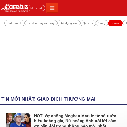
Đọc nhiều
Mới nhất
Kinh doanh
Tài chính ngân hàng
Bất động sản
Quốc tế
Sống
Special
X
TIN MỚI NHẤT: GIAO DỊCH THƯƠNG MẠI
HOT: Vợ chồng Meghan Markle từ bỏ tước
hiệu hoàng gia, Nữ hoàng Anh nói lời cảm
ơn cặp đôi trong thông báo mới nhất