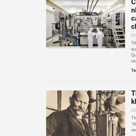
C
n
c
c
21
Ti
qu
Qu
nh
Ta
T
k
22
Th
"đ
nh