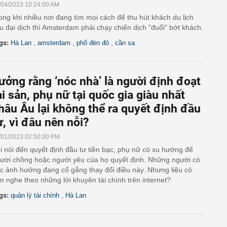
/04/2023 10:24:00 AM
ong khi nhiều nơi đang tìm mọi cách để thu hút khách du lịch
u đại dịch thì Amsterdam phải chạy chiến dịch "đuổi" bớt khách.
,
,
,
gs:
Hà Lan
amsterdam
phố đèn đỏ
cần sa
ưởng rằng ‘nóc nhà’ là người định đoạt
ài sản, phụ nữ tại quốc gia giàu nhất
hâu Âu lại không thể ra quyết định đầu
ư, vì đâu nên nỗi?
/01/2023 02:50:00 PM
i nói đến quyết định đầu tư tiền bạc, phụ nữ có xu hướng để
ười chồng hoặc người yêu của họ quyết định. Những người có
c ảnh hưởng đang cố gắng thay đổi điều này. Nhưng liệu có
n nghe theo những lời khuyên tài chính trên internet?
,
gs:
quản lý tài chính
Hà Lan