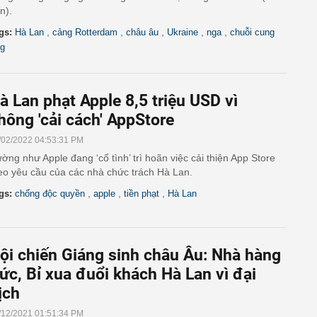
n).
,
,
,
,
,
gs:
Hà Lan
cảng Rotterdam
châu âu
Ukraine
nga
chuỗi cung
g
à Lan phạt Apple 8,5 triệu USD vì
hông 'cải cách' AppStore
/02/2022 04:53:31 PM
ờng như Apple đang ‘cố tình’ trì hoãn việc cải thiện App Store
eo yêu cầu của các nhà chức trách Hà Lan.
,
,
,
gs:
chống độc quyền
apple
tiền phạt
Hà Lan
ội chiến Giáng sinh châu Âu: Nhà hàng
ức, Bỉ xua đuổi khách Hà Lan vì đại
ịch
/12/2021 01:51:34 PM