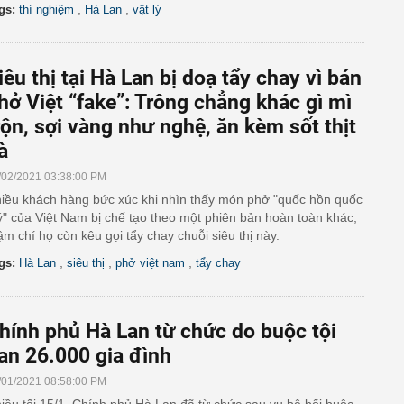
,
,
gs:
thí nghiệm
Hà Lan
vật lý
iêu thị tại Hà Lan bị doạ tẩy chay vì bán
hở Việt “fake”: Trông chẳng khác gì mì
rộn, sợi vàng như nghệ, ăn kèm sốt thịt
à
/02/2021 03:38:00 PM
iều khách hàng bức xúc khi nhìn thấy món phở "quốc hồn quốc
ý" của Việt Nam bị chế tạo theo một phiên bản hoàn toàn khác,
ậm chí họ còn kêu gọi tẩy chay chuỗi siêu thị này.
,
,
,
gs:
Hà Lan
siêu thị
phở việt nam
tẩy chay
hính phủ Hà Lan từ chức do buộc tội
an 26.000 gia đình
/01/2021 08:58:00 PM