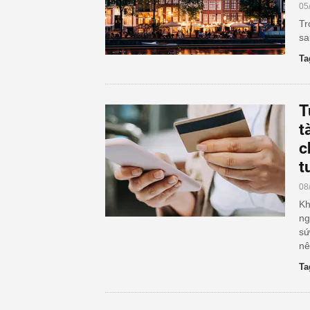
05
Tr
sa
Ta
T
t
c
t
08
Kh
ng
sứ
nê
Ta