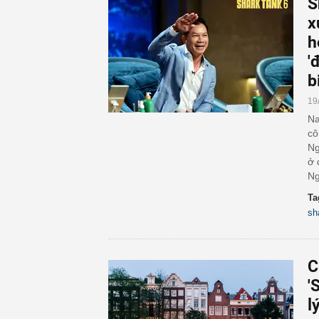
S
x
h
'
b
19
Na
cô
Ng
ở 
Ng
Ta
sh
C
'
l