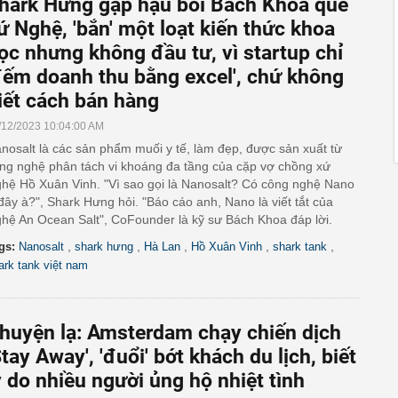
hark Hưng gặp hậu bối Bách Khoa quê
ứ Nghệ, 'bắn' một loạt kiến thức khoa
ọc nhưng không đầu tư, vì startup chỉ
đếm doanh thu bằng excel', chứ không
iết cách bán hàng
/12/2023 10:04:00 AM
nosalt là các sản phẩm muối y tế, làm đẹp, được sản xuất từ
ng nghệ phân tách vi khoáng đa tầng của cặp vợ chồng xứ
hệ Hồ Xuân Vinh. "Vì sao gọi là Nanosalt? Có công nghệ Nano
đây à?", Shark Hưng hỏi. "Báo cáo anh, Nano là viết tắt của
hệ An Ocean Salt", CoFounder là kỹ sư Bách Khoa đáp lời.
,
,
,
,
,
gs:
Nanosalt
shark hưng
Hà Lan
Hồ Xuân Vinh
shark tank
ark tank việt nam
huyện lạ: Amsterdam chạy chiến dịch
Stay Away', 'đuổi' bớt khách du lịch, biết
ý do nhiều người ủng hộ nhiệt tình