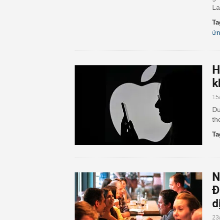
La
Ta
ứn
H
k
15
Dư
th
Ta
N
Đ
d
23