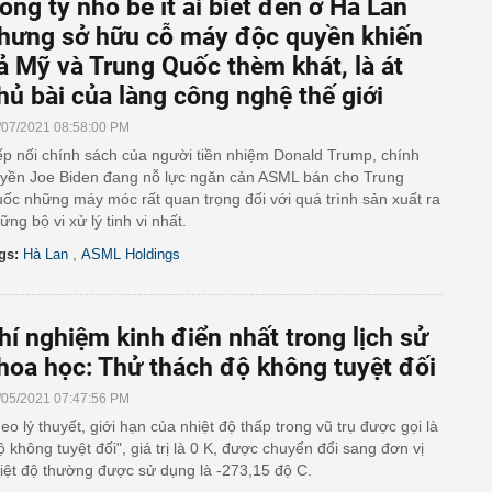
ông ty nhỏ bé ít ai biết đến ở Hà Lan
hưng sở hữu cỗ máy độc quyền khiến
ả Mỹ và Trung Quốc thèm khát, là át
hủ bài của làng công nghệ thế giới
/07/2021 08:58:00 PM
ếp nối chính sách của người tiền nhiệm Donald Trump, chính
yền Joe Biden đang nỗ lực ngăn cản ASML bán cho Trung
ốc những máy móc rất quan trọng đối với quá trình sản xuất ra
ững bộ vi xử lý tinh vi nhất.
,
gs:
Hà Lan
ASML Holdings
hí nghiệm kinh điển nhất trong lịch sử
hoa học: Thử thách độ không tuyệt đối
/05/2021 07:47:56 PM
eo lý thuyết, giới hạn của nhiệt độ thấp trong vũ trụ được gọi là
ộ không tuyệt đối", giá trị là 0 K, được chuyển đổi sang đơn vị
iệt độ thường được sử dụng là -273,15 độ C.