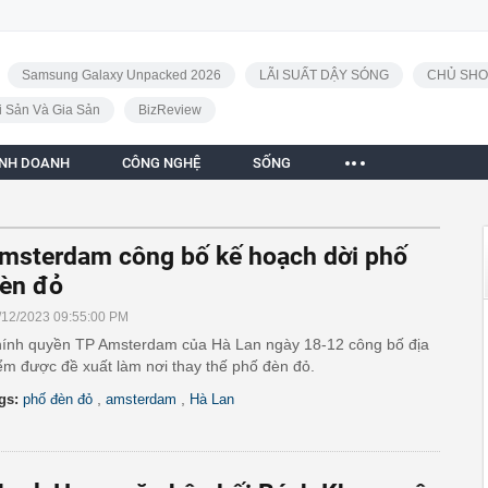
Samsung Galaxy Unpacked 2026
LÃI SUẤT DẬY SÓNG
CHỦ SHO
i Sản Và Gia Sản
BizReview
INH DOANH
CÔNG NGHỆ
SỐNG
msterdam công bố kế hoạch dời phố
èn đỏ
/12/2023 09:55:00 PM
ính quyền TP Amsterdam của Hà Lan ngày 18-12 công bố địa
ểm được đề xuất làm nơi thay thế phố đèn đỏ.
,
,
gs:
phố đèn đỏ
amsterdam
Hà Lan