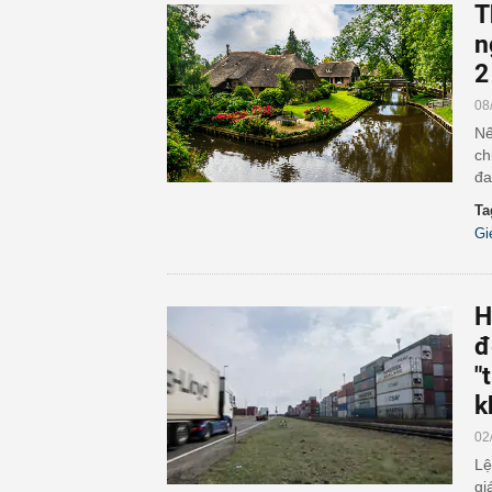
T
n
2
08
Nế
ch
đa
Ta
Gi
H
đ
"
k
02
Lệ
gi