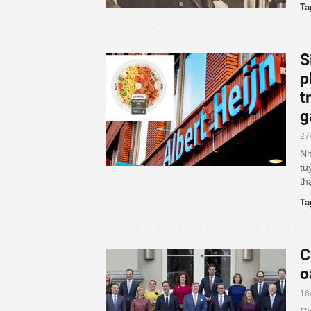
Ta
S
p
t
g
27
Nh
tu
th
Ta
C
o
16