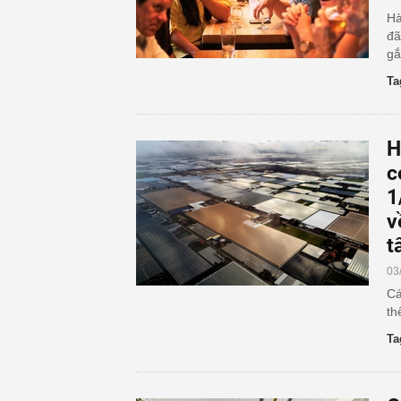
Hà
đã
gắ
Ta
H
c
1
v
t
03
Cá
th
Ta