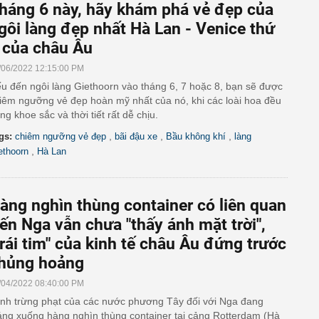
háng 6 này, hãy khám phá vẻ đẹp của
gôi làng đẹp nhất Hà Lan - Venice thứ
 của châu Âu
/06/2022 12:15:00 PM
u đến ngôi làng Giethoorn vào tháng 6, 7 hoặc 8, bạn sẽ được
iêm ngưỡng vẻ đẹp hoàn mỹ nhất của nó, khi các loài hoa đều
ng khoe sắc và thời tiết rất dễ chịu.
,
,
,
gs:
chiêm ngưỡng vẻ đẹp
bãi đậu xe
Bầu không khí
làng
,
ethoorn
Hà Lan
àng nghìn thùng container có liên quan
ến Nga vẫn chưa "thấy ánh mặt trời",
trái tim" của kinh tế châu Âu đứng trước
hủng hoảng
/04/2022 08:40:00 PM
nh trừng phạt của các nước phương Tây đối với Nga đang
áng xuống hàng nghìn thùng container tại cảng Rotterdam (Hà