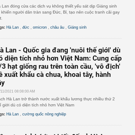
 Lan đóng cửa các dịch vụ không thiết yếu sát dịp Giáng sinh
 khiến người dân tràn sang Đức, Bỉ, tạo nên cuộc tranh cãi gay
t.
,
,
,
,
gs:
Hà Lan
đức
omicron
châu âu
Giáng sinh
à Lan - Quốc gia đang 'nuôi thế giới' dù
ó diện tích nhỏ hơn Việt Nam: Cung cấp
/3 hạt giống rau trên toàn cầu, 'vô địch'
ề xuất khẩu cà chua, khoai tây, hành
ây
/11/2021 08:08:00 AM
ch Hà Lan trở thành nước xuất khẩu lương thực nhiều thứ 2
ế giới dù có diện tích nhỏ hơn Việt Nam
,
gs:
Hà Lan
cường quốc nông nghiệp