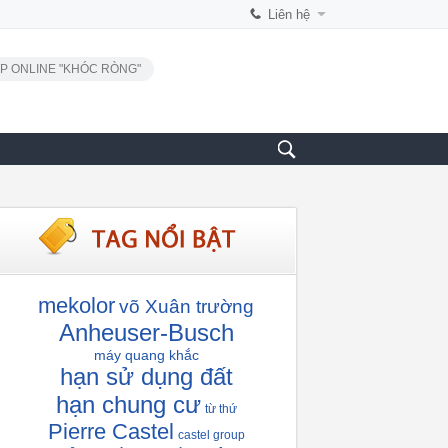
Liên hệ
P ONLINE "KHÓC RÒNG"
mekolor
võ Xuân trường
Anheuser-Busch
máy quang khắc
hạn sử dụng đất
hạn chung cư
từ thứ
Pierre Castel
castel group