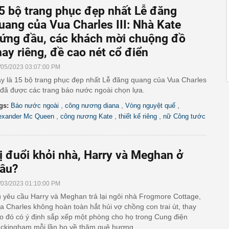
5 bộ trang phục đẹp nhất Lễ đăng
uang của Vua Charles III: Nhà Kate
ứng đầu, các khách mời chuộng đồ
ay riêng, đề cao nét cổ điển
/05/2023 03:07:00 PM
y là 15 bộ trang phục đẹp nhất Lễ đăng quang của Vua Charles
I đã được các trang báo nước ngoài chọn lựa.
,
,
,
gs:
Báo nước ngoài
công nương diana
Vòng nguyệt quế
,
,
,
exander Mc Queen
công nương Kate
thiết kế riêng
nữ Công tước
ị đuổi khỏi nhà, Harry và Meghan ở
âu?
/03/2023 01:10:00 PM
 yêu cầu Harry và Meghan trả lại ngôi nhà Frogmore Cottage,
a Charles không hoàn toàn hắt hủi vợ chồng con trai út, thay
o đó có ý định sắp xếp một phòng cho họ trong Cung điện
ckingham mỗi lần họ về thăm quê hương.