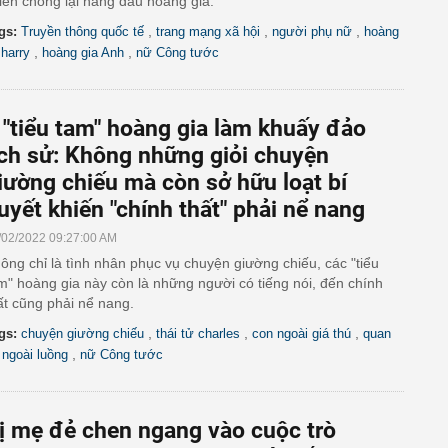
iến chống lại nàng dâu hoàng gia.
,
,
,
gs:
Truyền thông quốc tế
trang mạng xã hội
người phụ nữ
hoàng
,
,
 harry
hoàng gia Anh
nữ Công tước
 "tiểu tam" hoàng gia làm khuấy đảo
ịch sử: Không những giỏi chuyện
iường chiếu mà còn sở hữu loạt bí
uyết khiến "chính thất" phải nể nang
/02/2022 09:27:00 AM
ông chỉ là tình nhân phục vụ chuyện giường chiếu, các "tiểu
m" hoàng gia này còn là những người có tiếng nói, đến chính
ất cũng phải nể nang.
,
,
,
gs:
chuyện giường chiếu
thái tử charles
con ngoài giá thú
quan
,
 ngoài luồng
nữ Công tước
ị mẹ đẻ chen ngang vào cuộc trò