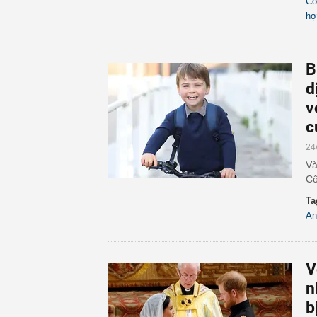
Cô
hợ
B
d
v
c
24
Và
Cô
Ta
An
V
n
b