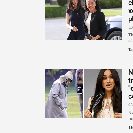
c
x
p
11
Th
cô
Ta
N
t
'
c
02
Nữ
ta
Ta