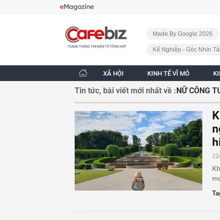
Bỏ qua điều hướng
CafeBiz - Trang chủ
Made By Google 2026
Kế Nghiệp - Góc Nhìn Tà
XÃ HỘI
KINH TẾ VĨ MÔ
K
Tin tức, bài viết mới nhất về :
NỮ CÔNG T
K
n
h
22
Kh
mọ
Ta