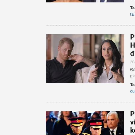
Ta
tà
P
H
đ
20
Đá
gi
Ta
qu
P
v
k