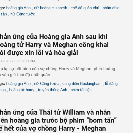
,
,
,
gs:
hoàng gia Anh
nữ hoàng elizabeth
chế độ quân chủ
phân chia
,
i sản
nữ Công tước
hản ứng của Hoàng gia Anh sau khi
oàng tử Harry và Meghan công khai
òi được xin lỗi và hòa giải
/12/2022 08:35:00 PM
p lại sự bất bình của vợ chồng Harry và Meghan, phía hoàng
a vẫn giữ thái độ nhất quán.
,
,
,
gs:
hoàng gia Anh
nữ Công tước
cung điện Buckingham
lễ đăng
,
,
,
ang
hoàng tử harry
truyền thông Anh
phim tài liệu
hản ứng của Thái tử William và nhân
iên hoàng gia trước bộ phim “bom tấn”
ể hết của vợ chồng Harry - Meghan