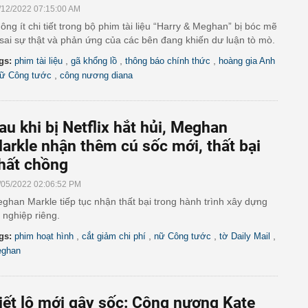
/12/2022 07:15:00 AM
ông ít chi tiết trong bộ phim tài liệu “Harry & Meghan” bị bóc mẽ
 sai sự thật và phản ứng của các bên đang khiến dư luận tò mò.
,
,
,
gs:
phim tài liệu
gã khổng lồ
thông báo chính thức
hoàng gia Anh
,
ữ Công tước
công nương diana
au khi bị Netflix hắt hủi, Meghan
arkle nhận thêm cú sốc mới, thất bại
hất chồng
/05/2022 02:06:52 PM
ghan Markle tiếp tục nhận thất bại trong hành trình xây dựng
 nghiệp riêng.
,
,
,
,
gs:
phim hoạt hình
cắt giảm chi phí
nữ Công tước
tờ Daily Mail
ghan
iết lộ mới gây sốc: Công nương Kate