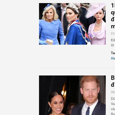
1
q
đ
m
07
Đâ
II
Ta
Al
B
đ
06
Dù
Vu
và
Bu