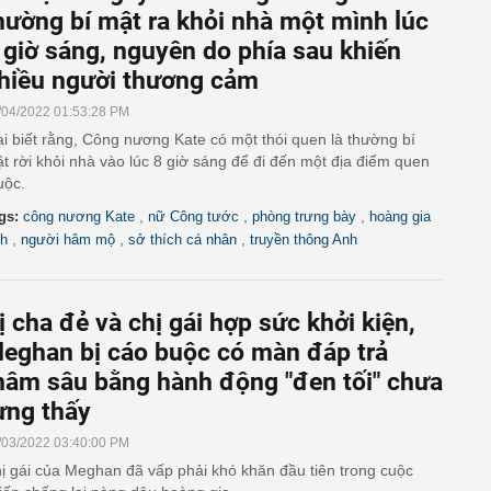
hường bí mật ra khỏi nhà một mình lúc
 giờ sáng, nguyên do phía sau khiến
hiều người thương cảm
/04/2022 01:53:28 PM
 ai biết rằng, Công nương Kate có một thói quen là thường bí
t rời khỏi nhà vào lúc 8 giờ sáng để đi đến một địa điểm quen
uộc.
,
,
,
gs:
công nương Kate
nữ Công tước
phòng trưng bày
hoàng gia
,
,
,
h
người hâm mộ
sở thích cá nhân
truyền thông Anh
ị cha đẻ và chị gái hợp sức khởi kiện,
eghan bị cáo buộc có màn đáp trả
hâm sâu bằng hành động "đen tối" chưa
ừng thấy
/03/2022 03:40:00 PM
ị gái của Meghan đã vấp phải khó khăn đầu tiên trong cuộc