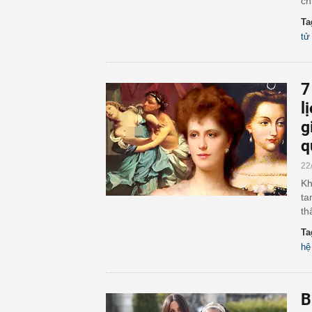
ch
Ta
tử
7
l
g
q
22
Kh
ta
th
Ta
hệ
B