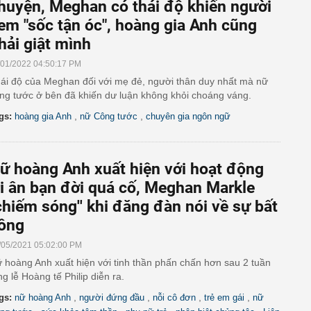
huyện, Meghan có thái độ khiến người
em "sốc tận óc", hoàng gia Anh cũng
hải giật mình
/01/2022 04:50:17 PM
ái độ của Meghan đối với mẹ đẻ, người thân duy nhất mà nữ
ng tước ở bên đã khiến dư luận không khỏi choáng váng.
,
,
gs:
hoàng gia Anh
nữ Công tước
chuyên gia ngôn ngữ
ữ hoàng Anh xuất hiện với hoạt động
ri ân bạn đời quá cố, Meghan Markle
'chiếm sóng'' khi đăng đàn nói về sự bất
ông
/05/2021 05:02:00 PM
 hoàng Anh xuất hiện với tinh thần phấn chấn hơn sau 2 tuần
ng lễ Hoàng tế Philip diễn ra.
,
,
,
,
gs:
nữ hoàng Anh
người đứng đầu
nỗi cô đơn
trẻ em gái
nữ