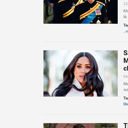
12
Kh
là
Ta
,
n
S
M
c
04
Me
sự
Ta
Me
T