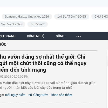
Samsung Galaxy Unpacked 2026
LÃI SUẤT DẬY SÓNG
CHỦ SHO
i Sản Và Gia Sản
BizReview
INH DOANH
CÔNG NGHỆ
SỐNG
ƯỚC
hu vườn đáng sợ nhất thế giới: Chỉ
gửi một chút thôi cũng có thể nguy
iểm đến tính mạng
/05/2023 05:05:00 PM
u vườn đặc biệt này được tạo ra với sứ mệnh giáo dục và giúp
i người nhận biết các loài cây độc trong tự nhiên.
,
,
gs:
mối nguy hiểm
nữ Công tước
khoe sắc thắm