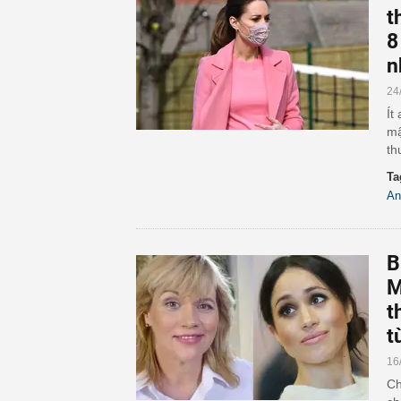
t
8
n
24
Ít
mậ
th
Ta
An
B
M
t
t
16
Ch