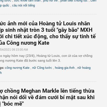
,
,
,
,
ng tước
sức khỏe tâm thần
phụ nữ trẻ
phân biệt chủng tộc
Liên
,
p quốc
câu nói nổi tiếng
ức ảnh mới của Hoàng tử Louis nhân
ịp sinh nhật tròn 3 tuổi "gây bão" MXH
ới chi tiết xúc động, cho thấy sự tinh tế
ủa Công nương Kate
/04/2021 09:15:00 AM
o ngày hôm nay (23/4), Hoàng tử Louis, con út của vợ chồng
ng nương Kate đã bước sang tuổi lên 3.
,
,
,
gs:
công nương Kate
nữ Công tước
hoàng gia Anh
nữ hoàng
h
ợ chồng Meghan Markle lên tiếng thừa
hận nói dối về đám cưới bí mật sau khi
ị "bóc mẽ"