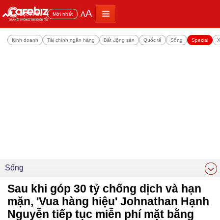
A
A
Đọc nhiều
Mới nhất
Kinh doanh
Tài chính ngân hàng
Bất động sản
Quốc tế
Sống
Special
X
Sống
Sau khi góp 30 tỷ chống dịch và hạn
mặn, 'Vua hàng hiệu' Johnathan Hạnh
Nguyễn tiếp tục miễn phí mặt bằng