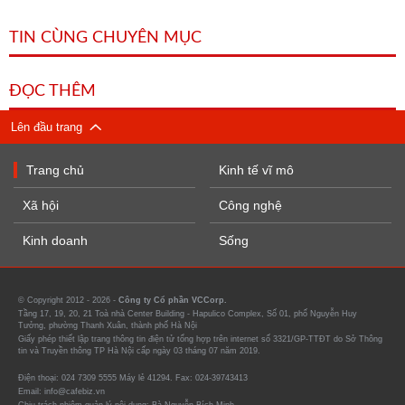
TIN CÙNG CHUYÊN MỤC
ĐỌC THÊM
Lên đầu trang
Trang chủ
Kinh tế vĩ mô
Xã hội
Công nghệ
Kinh doanh
Sống
© Copyright 2012 - 2026 -
Công ty Cổ phần VCCorp.
Tầng 17, 19, 20, 21 Toà nhà Center Building - Hapulico Complex, Số 01, phố Nguyễn Huy
Tưởng, phường Thanh Xuân, thành phố Hà Nội
Giấy phép thiết lập trang thông tin điện tử tổng hợp trên internet số 3321/GP-TTĐT do Sở Thông
tin và Truyền thông TP Hà Nội cấp ngày 03 tháng 07 năm 2019.
Điện thoại: 024 7309 5555 Máy lẻ 41294. Fax: 024-39743413
Email: info@cafebiz.vn
Chịu trách nhiệm quản lý nội dung: Bà Nguyễn Bích Minh