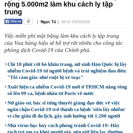
rộng 5.000m2 làm khu cách ly tập
trung
|
|
0
Ngọc Tú
06:02 23/03/2020
Việc miễn phí mặt bằng làm khu cách ly tập trung
của Vua hàng hiệu sẽ hỗ trợ rất nhiều cho công tác
phòng dịch Covid-19 của Chính phủ.
Chỉ 10 phút cởi bỏ khẩu trang, nữ sinh Hàn Quốc bị lây
nhiễm Covid-19 từ người bệnh và trải nghiệm đau đớn:
"Tôi cảm giác như ruột bị xé toạc"
Xuất hiện ca nhiễm Covid-19 mới ở TP.HCM nâng tổng
số lên 99 ca, bệnh nhân từ Paris về nước
Nữ giáo sư, bác sĩ từng thuyết giảng đạo đức về việc
ngăn chặn Covid-19 trở thành ca bệnh 'siêu lây nhiễm'
vì che giấu đi du lịch, gây ảnh hưởng tới 1.200 người
Nhà virus học bày cách phòng tránh Covid-19: Hãy
tách trẻ em ra khỏi người già, nên giữ liên lạc thường