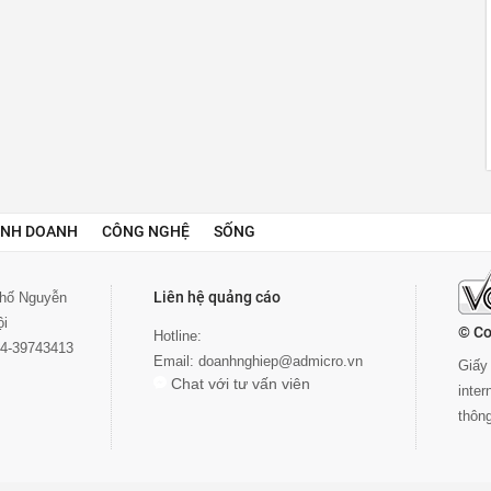
INH DOANH
CÔNG NGHỆ
SỐNG
Liên hệ quảng cáo
 phố Nguyễn
ội
© Co
Hotline:
024-39743413
Email:
doanhnghiep@admicro.vn
Giấy 
Chat với tư vấn viên
inte
thôn