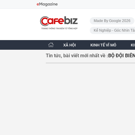
Bỏ qua điều hướng
CafeBiz - Trang chủ
Made By Google 2026
Kế Nghiệp - Góc Nhìn Tà
XÃ HỘI
KINH TẾ VĨ MÔ
K
Tin tức, bài viết mới nhất về :
BỘ ĐỘI BIÊ