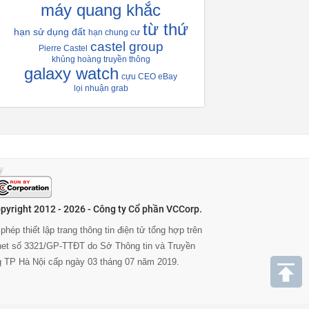
máy quang khắc
từ thứ
hạn sử dụng đất
hạn chung cư
castel group
Pierre Castel
khủng hoàng truyền thông
galaxy watch
cựu CEO eBay
lọi nhuận grab
pyright 2012 - 2026 - Công ty Cổ phần VCCorp.
phép thiết lập trang thông tin điện tử tổng hợp trên
rnet số 3321/GP-TTĐT do Sở Thông tin và Truyền
g TP Hà Nội cấp ngày 03 tháng 07 năm 2019.