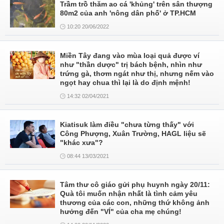
Trầm trồ thăm ao cá 'khủng' trên sân thượng
80m2 của anh 'nông dân phố' ở TP.HCM
10:20 20/06/2022
Miền Tây đang vào mùa loại quả được ví
như "thần dược" trị bách bệnh, nhìn như
trứng gà, thơm ngát như thị, nhưng nếm vào
ngọt hay chua thì lại là do định mệnh!
14:32 02/04/2021
Kiatisuk làm điều "chưa từng thấy" với
Công Phượng, Xuân Trường, HAGL liệu sẽ
"khác xưa"?
08:44 13/03/2021
Tâm thư cô giáo gửi phụ huynh ngày 20/11:
Quà tôi muốn nhận nhất là tình cảm yêu
thương của các con, những thứ không ảnh
hưởng đến "VÍ" của cha mẹ chúng!