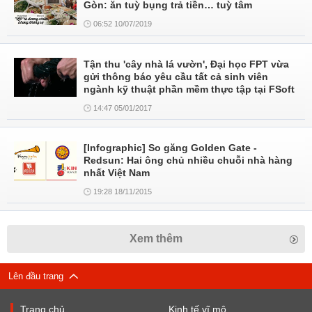
Gòn: ăn tuỳ bụng trả tiền… tuỳ tâm
06:52 10/07/2019
Tận thu 'cây nhà lá vườn', Đại học FPT vừa
gửi thông báo yêu cầu tất cả sinh viên
ngành kỹ thuật phần mềm thực tập tại FSoft
14:47 05/01/2017
[Infographic] So găng Golden Gate -
Redsun: Hai ông chủ nhiều chuỗi nhà hàng
nhất Việt Nam
19:28 18/11/2015
Xem thêm
Lên đầu trang
Trang chủ
Kinh tế vĩ mô