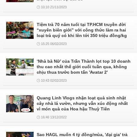
10:10 21/11/2023
Tiệm trà 70 năm tuổi tại TP.HCM truyền đời
“xuyên biên giới” với công thức làm ra hai
loại trà quý có khi lên tới 350 triệu đồng/kg
15:25 06/02/2023
‘Nhà bà Nữ’ của Trấn Thành lọt top 10 doanh
thu cao nhất thế giới cuối tuần qua, không
chịu thua trước bom tấn 'Avatar 2'
10:43 02/02/2023
Quang Linh Vlogs nhận loạt quà sinh nhật
cây nhà lá vườn, nhưng vẫn xúc động nhất
vì món quà của Hoa hậu Thuỳ Tiên
16:46 13/12/2022
Sao HAGL muốn 4 tỷ đồng/mùa, 'đại gia' trả