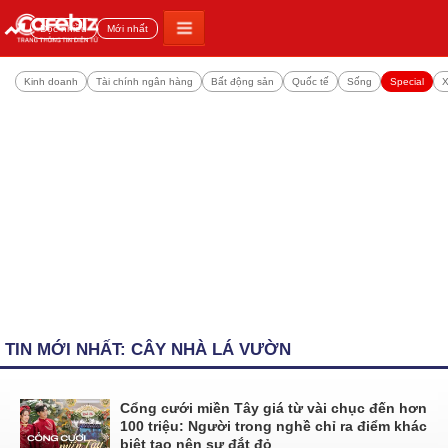
Đọc nhiều
Mới nhất
Kinh doanh
Tài chính ngân hàng
Bất động sản
Quốc tế
Sống
Special
X
TIN MỚI NHẤT: CÂY NHÀ LÁ VƯỜN
Cổng cưới miền Tây giá từ vài chục đến hơn
100 triệu: Người trong nghề chỉ ra điểm khác
biệt tạo nên sự đắt đỏ