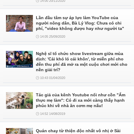
14:00 20/11/2020
Lần đầu tâm sự áp lực làm YouTube của
người nông dân, Bà Lý Vlog: Chưa có chi
phí, "video không được hay như người ta"
14:05 25/09/2020
Nghệ sĩ tổ chức show livestream giữa mùa
dịch: 'Cái khó ló cái khôn', từ miễn phí cho
đến thu phí đã mở ra một cuộc chơi mới cho
nền giải trí?
10:43 01/04/2020
Tác giả của kênh Youtube nổi như cồn "Ẩm
thực mẹ làm": Có đi xa mới càng thấy hạnh
phúc khi về nhà ăn cơm mẹ nấu!
14:52 14/08/2019
Quán chay từ thiện độc nhất vô nhị ở Sài