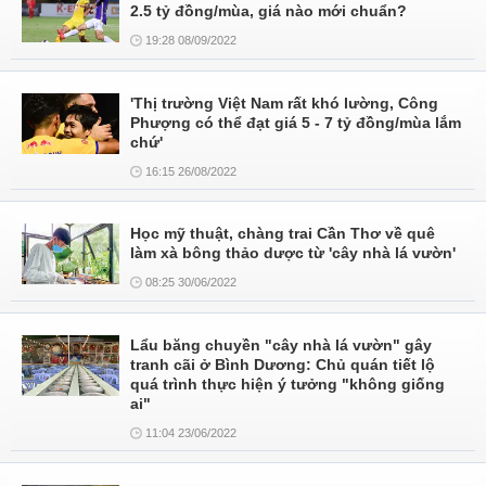
2.5 tỷ đồng/mùa, giá nào mới chuẩn?
19:28 08/09/2022
'Thị trường Việt Nam rất khó lường, Công
Phượng có thể đạt giá 5 - 7 tỷ đồng/mùa lắm
chứ'
16:15 26/08/2022
Học mỹ thuật, chàng trai Cần Thơ về quê
làm xà bông thảo dược từ 'cây nhà lá vườn'
08:25 30/06/2022
Lẩu băng chuyền "cây nhà lá vườn" gây
tranh cãi ở Bình Dương: Chủ quán tiết lộ
quá trình thực hiện ý tưởng "không giống
ai"
11:04 23/06/2022