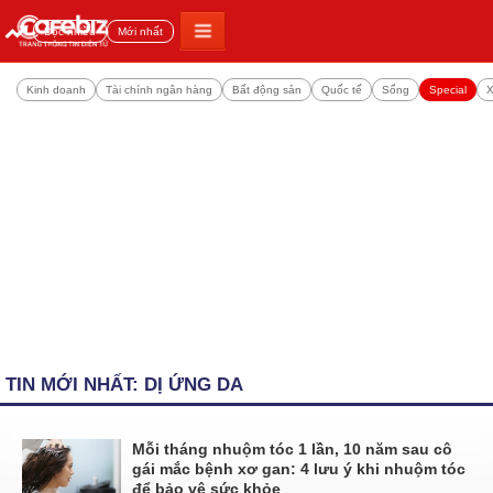
Đọc nhiều
Mới nhất
Kinh doanh
Tài chính ngân hàng
Bất động sản
Quốc tế
Sống
Special
X
TIN MỚI NHẤT: DỊ ỨNG DA
Mỗi tháng nhuộm tóc 1 lần, 10 năm sau cô
gái mắc bệnh xơ gan: 4 lưu ý khi nhuộm tóc
để bảo vệ sức khỏe