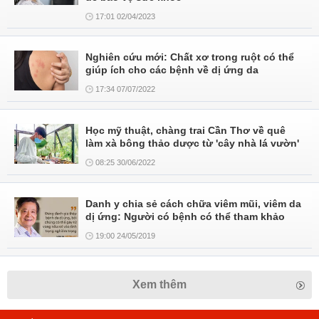
17:01 02/04/2023
Nghiên cứu mới: Chất xơ trong ruột có thể
giúp ích cho các bệnh về dị ứng da
17:34 07/07/2022
Học mỹ thuật, chàng trai Cần Thơ về quê
làm xà bông thảo dược từ 'cây nhà lá vườn'
08:25 30/06/2022
Danh y chia sẻ cách chữa viêm mũi, viêm da
dị ứng: Người có bệnh có thể tham khảo
19:00 24/05/2019
Xem thêm