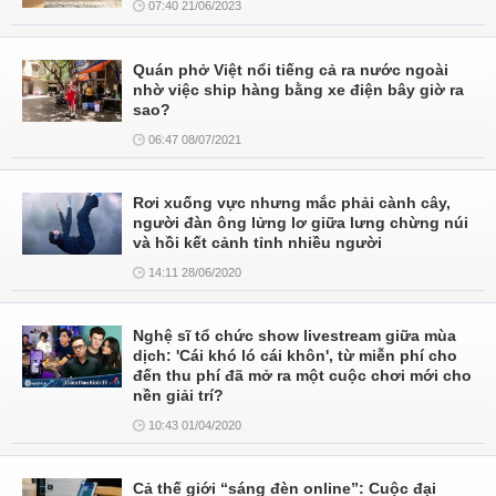
07:40 21/06/2023
Quán phở Việt nổi tiếng cả ra nước ngoài
nhờ việc ship hàng bằng xe điện bây giờ ra
sao?
06:47 08/07/2021
Rơi xuống vực nhưng mắc phải cành cây,
người đàn ông lửng lơ giữa lưng chừng núi
và hồi kết cảnh tỉnh nhiều người
14:11 28/06/2020
Nghệ sĩ tổ chức show livestream giữa mùa
dịch: 'Cái khó ló cái khôn', từ miễn phí cho
đến thu phí đã mở ra một cuộc chơi mới cho
nền giải trí?
10:43 01/04/2020
Cả thế giới “sáng đèn online”: Cuộc đại