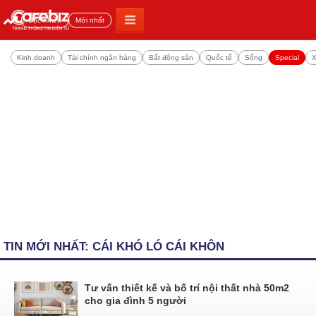
Đọc nhiều
Mới nhất
Kinh doanh
Tài chính ngân hàng
Bất động sản
Quốc tế
Sống
Special
X
TIN MỚI NHẤT: CÁI KHÓ LÓ CÁI KHÔN
Tư vấn thiết kế và bố trí nội thất nhà 50m2
cho gia đình 5 người