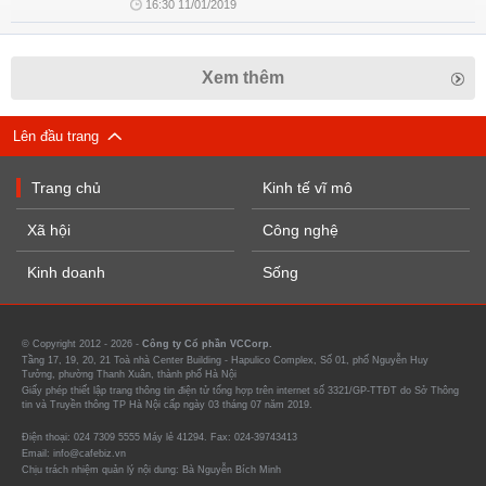
16:30 11/01/2019
Xem thêm
Lên đầu trang
Trang chủ
Kinh tế vĩ mô
Xã hội
Công nghệ
Kinh doanh
Sống
© Copyright 2012 - 2026 -
Công ty Cổ phần VCCorp.
Tầng 17, 19, 20, 21 Toà nhà Center Building - Hapulico Complex, Số 01, phố Nguyễn Huy
Tưởng, phường Thanh Xuân, thành phố Hà Nội
Giấy phép thiết lập trang thông tin điện tử tổng hợp trên internet số 3321/GP-TTĐT do Sở Thông
tin và Truyền thông TP Hà Nội cấp ngày 03 tháng 07 năm 2019.
Điện thoại: 024 7309 5555 Máy lẻ 41294. Fax: 024-39743413
Email: info@cafebiz.vn
Chịu trách nhiệm quản lý nội dung: Bà Nguyễn Bích Minh