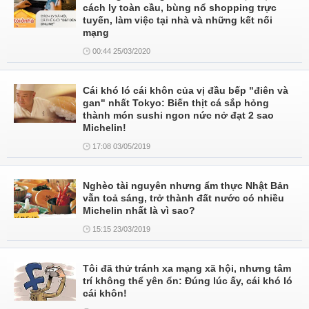
cách ly toàn cầu, bùng nổ shopping trực
tuyến, làm việc tại nhà và những kết nối
mạng
00:44 25/03/2020
Cái khó ló cái khôn của vị đầu bếp "điên và
gan" nhất Tokyo: Biến thịt cá sắp hỏng
thành món sushi ngon nức nở đạt 2 sao
Michelin!
17:08 03/05/2019
Nghèo tài nguyên nhưng ẩm thực Nhật Bản
vẫn toả sáng, trở thành đất nước có nhiều
Michelin nhất là vì sao?
15:15 23/03/2019
Tôi đã thử tránh xa mạng xã hội, nhưng tâm
trí không thể yên ổn: Đúng lúc ấy, cái khó ló
cái khôn!