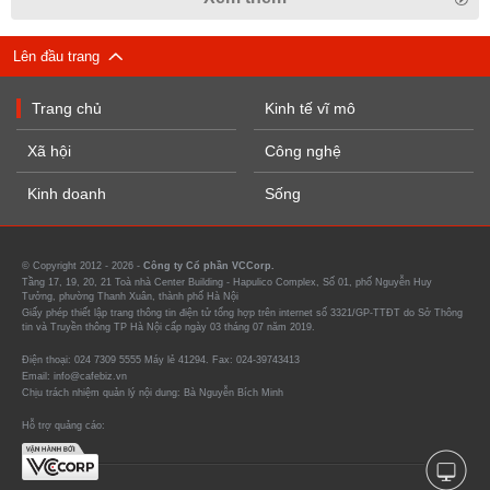
Lên đầu trang
Trang chủ
Kinh tế vĩ mô
Xã hội
Công nghệ
Kinh doanh
Sống
© Copyright 2012 - 2026 -
Công ty Cổ phần VCCorp.
Tầng 17, 19, 20, 21 Toà nhà Center Building - Hapulico Complex, Số 01, phố Nguyễn Huy
Tưởng, phường Thanh Xuân, thành phố Hà Nội
Giấy phép thiết lập trang thông tin điện tử tổng hợp trên internet số 3321/GP-TTĐT do Sở Thông
tin và Truyền thông TP Hà Nội cấp ngày 03 tháng 07 năm 2019.
Điện thoại: 024 7309 5555 Máy lẻ 41294. Fax: 024-39743413
Email: info@cafebiz.vn
Chịu trách nhiệm quản lý nội dung: Bà Nguyễn Bích Minh
Hỗ trợ quảng cáo: