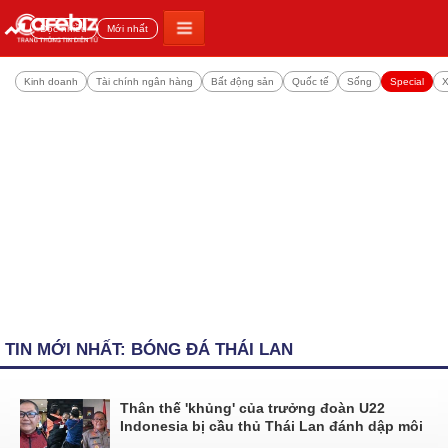
Đọc nhiều
Mới nhất
Kinh doanh
Tài chính ngân hàng
Bất động sản
Quốc tế
Sống
Special
X
TIN MỚI NHẤT: BÓNG ĐÁ THÁI LAN
Thân thế 'khủng' của trưởng đoàn U22
Indonesia bị cầu thủ Thái Lan đánh dập môi