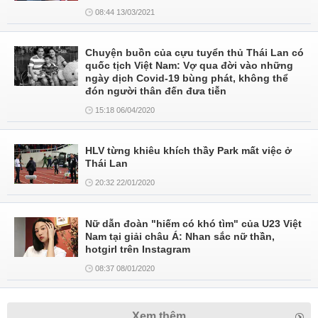
08:44 13/03/2021
Chuyện buồn của cựu tuyển thủ Thái Lan có
quốc tịch Việt Nam: Vợ qua đời vào những
ngày dịch Covid-19 bùng phát, không thể
đón người thân đến đưa tiễn
15:18 06/04/2020
HLV từng khiêu khích thầy Park mất việc ở
Thái Lan
20:32 22/01/2020
Nữ dẫn đoàn "hiếm có khó tìm" của U23 Việt
Nam tại giải châu Á: Nhan sắc nữ thần,
hotgirl trên Instagram
08:37 08/01/2020
Xem thêm