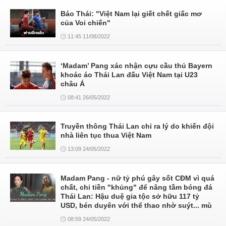
Báo Thái: "Việt Nam lại giết chết giấc mơ
của Voi chiến"
11:45 11/08/2022
‘Madam’ Pang xác nhận cựu cầu thủ Bayern
khoác áo Thái Lan đấu Việt Nam tại U23
châu Á
08:41 26/05/2022
Truyền thông Thái Lan chỉ ra lý do khiến đội
nhà liên tục thua Việt Nam
13:09 24/05/2022
Madam Pang - nữ tỷ phú gây sốt CĐM vì quá
chất, chi tiền "khủng" để nâng tầm bóng đá
Thái Lan: Hậu duệ gia tộc sở hữu 117 tỷ
USD, bén duyên với thể thao nhờ suýt... mù
08:59 24/05/2022