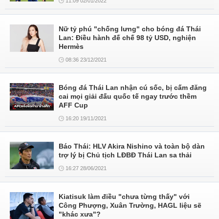
11:09 02/01/2022
Nữ tỷ phú "chống lưng" cho bóng đá Thái
Lan: Điều hành đế chế 98 tỷ USD, nghiện
Hermès
08:36 23/12/2021
Bóng đá Thái Lan nhận cú sốc, bị cấm đăng
cai mọi giải đấu quốc tế ngay trước thềm
AFF Cup
16:20 19/11/2021
Báo Thái: HLV Akira Nishino và toàn bộ dàn
trợ lý bị Chủ tịch LĐBĐ Thái Lan sa thải
16:27 28/06/2021
Kiatisuk làm điều "chưa từng thấy" với
Công Phượng, Xuân Trường, HAGL liệu sẽ
"khác xưa"?