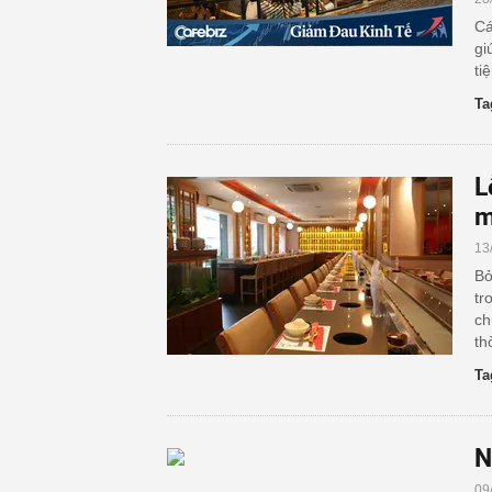
Cá
gi
ti
Ta
L
m
13
Bỏ
tr
ch
th
Ta
N
09