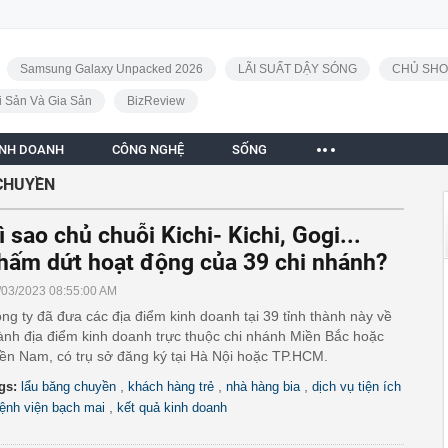
Samsung Galaxy Unpacked 2026
LÃI SUẤT DẬY SÓNG
CHỦ SHO
i Sản Và Gia Sản
BizReview
INH DOANH
CÔNG NGHỆ
SỐNG
CHUYỀN
ì sao chủ chuỗi Kichi- Kichi, Gogi...
hấm dứt hoạt động của 39 chi nhánh?
/03/2023 08:55:00 AM
ng ty đã đưa các địa điểm kinh doanh tại 39 tỉnh thành này về
ành địa điểm kinh doanh trực thuộc chi nhánh Miền Bắc hoặc
ền Nam, có trụ sở đăng ký tại Hà Nội hoặc TP.HCM.
,
,
,
gs:
lẩu băng chuyền
khách hàng trẻ
nhà hàng bia
dịch vụ tiện ích
,
ệnh viện bạch mai
kết quả kinh doanh