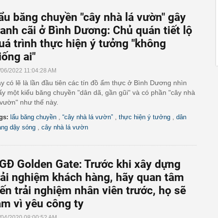
ẩu băng chuyền "cây nhà lá vườn" gây
ranh cãi ở Bình Dương: Chủ quán tiết lộ
uá trình thực hiện ý tưởng "không
iống ai"
/06/2022 11:04:28 AM
y có lẽ là lần đầu tiên các tín đồ ẩm thực ở Bình Dương nhìn
ấy một kiểu băng chuyền "dân dã, gần gũi" và có phần "cây nhà
 vườn" như thế này.
,
,
,
gs:
lẩu băng chuyền
“cây nhà lá vườn”
thực hiện ý tưởng
dân
,
ng dậy sóng
cây nhà lá vườn
GĐ Golden Gate: Trước khi xây dựng
rải nghiệm khách hàng, hãy quan tâm
ến trải nghiệm nhân viên trước, họ sẽ
àm vì yêu công ty
/04/2020 08:00:52 AM