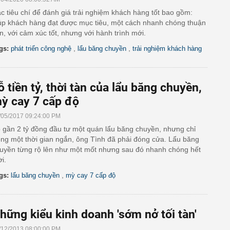
c tiêu chí để đánh giá trải nghiệm khách hàng tốt bao gồm:
úp khách hàng đạt được mục tiêu, một cách nhanh chóng thuận
ện, với cảm xúc tốt, nhưng với hành trình mới.
,
,
gs:
phát triển công nghệ
lẩu băng chuyền
trải nghiệm khách hàng
ỗ tiền tỷ, thời tàn của lẩu băng chuyền,
ỳ cay 7 cấp độ
/05/2017 09:24:00 PM
 gần 2 tỷ đồng đầu tư một quán lẩu băng chuyền, nhưng chỉ
ong một thời gian ngắn, ông Tình đã phải đóng cửa. Lẩu băng
uyền từng rộ lên như một mốt nhưng sau đó nhanh chóng hết
ời.
,
gs:
lẩu băng chuyền
mỳ cay 7 cấp độ
hững kiểu kinh doanh 'sớm nở tối tàn'
/12/2013 08:00:00 PM