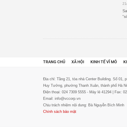
21
Sa
“s
TRANG CHỦ
XÃ HỘI
KINH TẾ VĨ MÔ
K
Địa chỉ: Tầng 21, tòa nhà Center Building. Số 01,
Huy Tưởng, phường Thanh Xuân, thành phố Hà N
Điện thoại: 024 7309 5555 - Máy lẻ 41294 | Fax: 
Email: info@vccorp.vn
Chịu trách nhiệm nội dung: Bà Nguyễn Bích Minh
Chính sách bảo mật