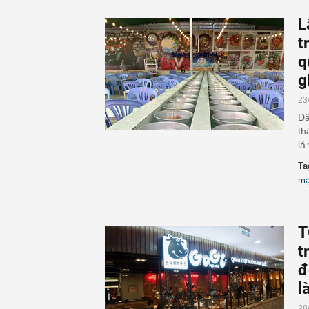
L
t
q
g
23
Đâ
th
lá
Ta
mạ
T
t
đ
l
28