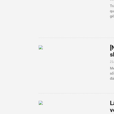
Tr
qu
gi
[
s
21
Me
số
đá
L
v