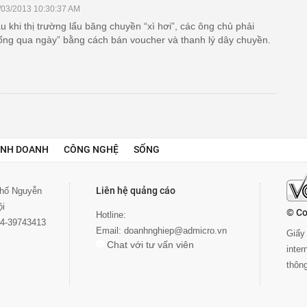
/03/2013 10:30:37 AM
u khi thị trường lẩu băng chuyền “xì hơi”, các ông chủ phải
ống qua ngày” bằng cách bán voucher và thanh lý dây chuyền.
INH DOANH
CÔNG NGHỆ
SỐNG
Liên hệ quảng cáo
 phố Nguyễn
ội
© Co
Hotline:
024-39743413
Email:
doanhnghiep@admicro.vn
Giấy 
Chat với tư vấn viên
inte
thôn