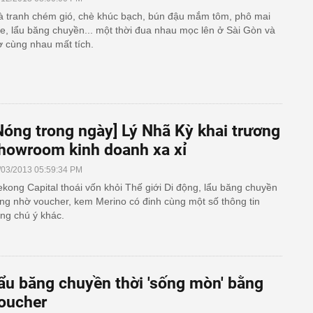
à tranh chém gió, chè khúc bạch, bún đậu mắm tôm, phô mai
e, lẩu băng chuyền... một thời đua nhau mọc lên ở Sài Gòn và
ờ cùng nhau mất tích.
Nóng trong ngày] Lý Nhã Kỳ khai trương
howroom kinh doanh xa xỉ
/03/2013 05:59:34 PM
kong Capital thoái vốn khỏi Thế giới Di động, lẩu băng chuyền
ng nhờ voucher, kem Merino có đinh cùng một số thông tin
ng chú ý khác.
ẩu băng chuyền thời 'sống mòn' bằng
oucher