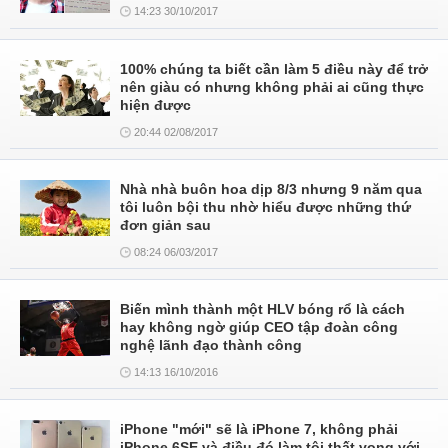
14:23 30/10/2017
100% chúng ta biết cần làm 5 điều này để trở
nên giàu có nhưng không phải ai cũng thực
hiện được
20:44 02/08/2017
Nhà nhà buôn hoa dịp 8/3 nhưng 9 năm qua
tôi luôn bội thu nhờ hiểu được những thứ
đơn giản sau
08:24 06/03/2017
Biến mình thành một HLV bóng rổ là cách
hay không ngờ giúp CEO tập đoàn công
nghệ lãnh đạo thành công
14:13 16/10/2016
iPhone "mới" sẽ là iPhone 7, không phải
iPhone 6SE và điều đó làm tôi thất vọng với