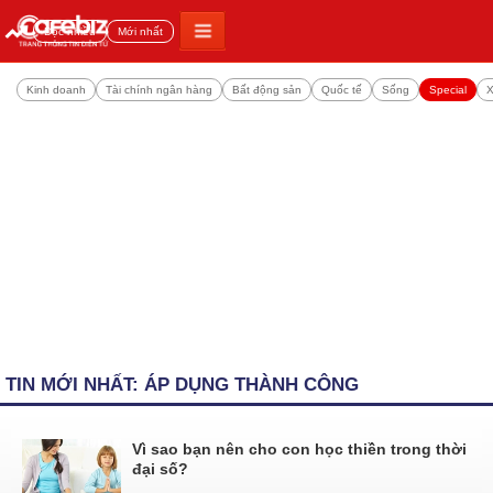
Đọc nhiều
Mới nhất
Kinh doanh
Tài chính ngân hàng
Bất động sản
Quốc tế
Sống
Special
X
TIN MỚI NHẤT: ÁP DỤNG THÀNH CÔNG
Vì sao bạn nên cho con học thiền trong thời
đại số?