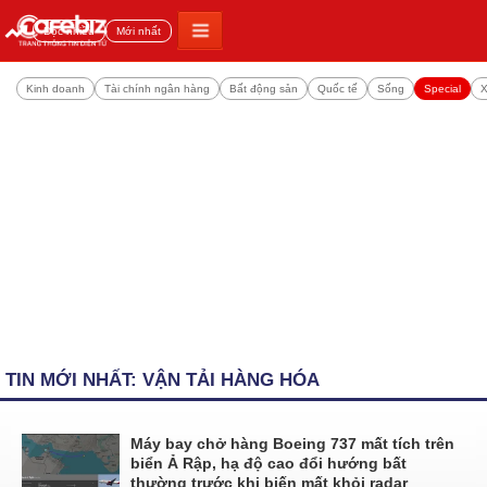
Đọc nhiều
Mới nhất
Kinh doanh
Tài chính ngân hàng
Bất động sản
Quốc tế
Sống
Special
X
TIN MỚI NHẤT: VẬN TẢI HÀNG HÓA
Máy bay chở hàng Boeing 737 mất tích trên
biển Ả Rập, hạ độ cao đổi hướng bất
thường trước khi biến mất khỏi radar