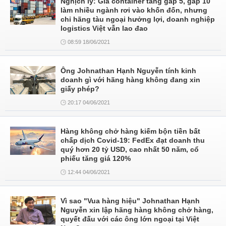
Nghịch lý: Giá container tăng gấp 5, gấp 10
làm nhiều ngành rơi vào khốn đốn, nhưng
chỉ hãng tàu ngoại hưởng lợi, doanh nghiệp
logistics Việt vẫn lao đao
08:59 18/06/2021
Ông Johnathan Hạnh Nguyễn tính kinh
doanh gì với hãng hàng không đang xin
giấy phép?
20:17 04/06/2021
Hàng không chở hàng kiếm bộn tiền bất
chấp dịch Covid-19: FedEx đạt doanh thu
quý hơn 20 tỷ USD, cao nhất 50 năm, cổ
phiếu tăng giá 120%
12:44 04/06/2021
Vì sao "Vua hàng hiệu" Johnathan Hạnh
Nguyễn xin lập hãng hàng không chở hàng,
quyết đấu với các ông lớn ngoại tại Việt