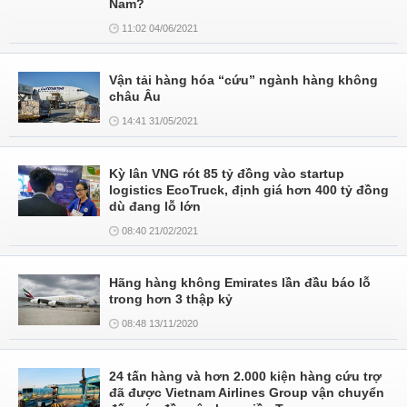
Nam?
11:02 04/06/2021
Vận tải hàng hóa “cứu” ngành hàng không
châu Âu
14:41 31/05/2021
Kỳ lân VNG rót 85 tỷ đồng vào startup
logistics EcoTruck, định giá hơn 400 tỷ đồng
dù đang lỗ lớn
08:40 21/02/2021
Hãng hàng không Emirates lần đầu báo lỗ
trong hơn 3 thập kỷ
08:48 13/11/2020
24 tấn hàng và hơn 2.000 kiện hàng cứu trợ
đã được Vietnam Airlines Group vận chuyển