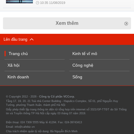
10:35 11/08/2019
Xem thêm
Lên đầu trang
Trang chủ
Kinh tế vĩ mô
Xã hội
Công nghệ
Kinh doanh
Sống
© Copyright 2012 - 2026 -
Công ty Cổ phần VCCorp.
Tầng 17, 19, 20, 21 Toà nhà Center Building - Hapulico Complex, Số 01, phố Nguyễn Huy
Tưởng, phường Thanh Xuân, thành phố Hà Nội
Giấy phép thiết lập trang thông tin điện tử tổng hợp trên internet số 3321/GP-TTĐT do Sở Thông
tin và Truyền thông TP Hà Nội cấp ngày 03 tháng 07 năm 2019.
Điện thoại: 024 7309 5555 Máy lẻ 41294. Fax: 024-39743413
Email: info@cafebiz.vn
Chịu trách nhiệm quản lý nội dung: Bà Nguyễn Bích Minh