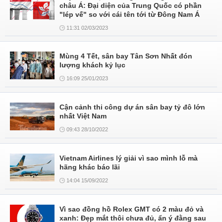
châu Á: Đại diện của Trung Quốc có phần
"lép vế" so với cái tên tới từ Đông Nam Á
11:31 02/03/2023
Mùng 4 Tết, sân bay Tân Sơn Nhất đón
lượng khách kỷ lục
16:09 25/01/2023
Cận cảnh thi công dự án sân bay tỷ đô lớn
nhất Việt Nam
09:43 28/10/2022
Vietnam Airlines lý giải vì sao mình lỗ mà
hãng khác báo lãi
14:04 15/09/2022
Vì sao đồng hồ Rolex GMT có 2 màu đỏ và
xanh: Đẹp mắt thôi chưa đủ, ẩn ý đằng sau